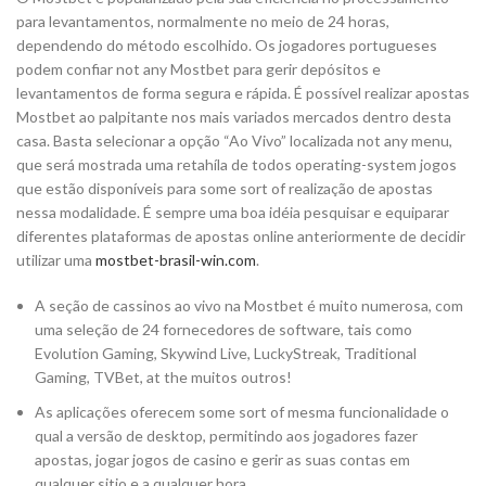
para levantamentos, normalmente no meio de 24 horas,
dependendo do método escolhido. Os jogadores portugueses
podem confiar not any Mostbet para gerir depósitos e
levantamentos de forma segura e rápida. É possível realizar apostas
Mostbet ao palpitante nos mais variados mercados dentro desta
casa. Basta selecionar a opção “Ao Vivo” localizada not any menu,
que será mostrada uma retahíla de todos operating-system jogos
que estão disponíveis para some sort of realização de apostas
nessa modalidade. É sempre uma boa idéia pesquisar e equiparar
diferentes plataformas de apostas online anteriormente de decidir
utilizar uma
mostbet-brasil-win.com
.
A seção de cassinos ao vivo na Mostbet é muito numerosa, com
uma seleção de 24 fornecedores de software, tais como
Evolution Gaming, Skywind Live, LuckyStreak, Traditional
Gaming, TVBet, at the muitos outros!
As aplicações oferecem some sort of mesma funcionalidade o
qual a versão de desktop, permitindo aos jogadores fazer
apostas, jogar jogos de casino e gerir as suas contas em
qualquer sitio e a qualquer hora.