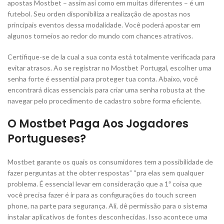
apostas Mostbet – assim asi como em muitas diferentes – é um
futebol. Seu orden disponibiliza a realização de apostas nos
principais eventos dessa modalidade. Você poderá apostar em
algunos torneios ao redor do mundo com chances atrativos.
Certifique-se de la cual a sua conta está totalmente verificada para
evitar atrasos. Ao se registrar no Mostbet Portugal, escolher uma
senha forte é essential para proteger tua conta. Abaixo, você
encontrará dicas essenciais para criar uma senha robusta at the
navegar pelo procedimento de cadastro sobre forma eficiente.
O Mostbet Paga Aos Jogadores
Portugueses?
Mostbet garante os quais os consumidores tem a possibilidade de
fazer perguntas at the obter respostas” “pra elas sem qualquer
problema. É essencial levar em consideração que a 1ª coisa que
você precisa fazer é ir para as configurações do touch screen
phone, na parte para segurança. Ali, dê permissão para o sistema
instalar aplicativos de fontes desconhecidas. Isso acontece uma