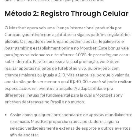
Método 2: Registro Through Celular
O Mostbet opera sob uma licença internacional produzida por
Curaçao, garantindo que a plataforma siga os padrões regulatórios
globais. Os jogadores em England podem apostar legalmente e
jogar gambling establishment online no Mostbet. Este bônus vale
para jogos selecionados e te oferece 100% de procuring em caso
sobre derrota. Para ter acesso a la cual promoção, você deve
realizar apostas na jogos de futebol ao vivo, ou pré-jogo, com
chances maiores ou iguais a 2. 0. Mas atente-se, porque o valor da
aposta não pode ser menor o qual R$ 40, 00 e você só pode realizar
especulações em eventos tranquilo. A adaptabilidade pra
diferentes línguas foi fundamental para la cual a Mostbet sony
ericsson destacasse no Brasil e no mundo.
Assim como qualquer correspondante de apostas mundialmente
renomado, MostBet proporciona aos apostadores alguma
seleção verdadeiramente extensa de esporte e outros eventos
afin de apostar.