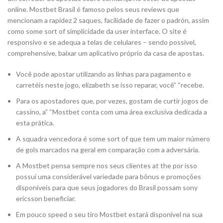
online. Mostbet Brasil é famoso pelos seus reviews que
mencionam a rapidez 2 saques, facilidade de fazer o padrón, assim
como some sort of simplicidade da user interface. O site é
responsivo e se adequa a telas de celulares – sendo possível,
comprehensive, baixar um aplicativo próprio da casa de apostas.
Você pode apostar utilizando as linhas para pagamento e
carretéis neste jogo, elizabeth se isso reparar, você” “recebe.
Para os apostadores que, por vezes, gostam de curtir jogos de
cassino, a” “Mostbet conta com uma área exclusiva dedicada a
esta prática.
A squadra vencedora é some sort of que tem um maior número
de gols marcados na geral em comparação com a adversária.
A Mostbet pensa sempre nos seus clientes at the por isso
possui uma considerável variedade para bônus e promoções
disponíveis para que seus jogadores do Brasil possam sony
ericsson beneficiar.
Em pouco speed o seu tiro Mostbet estará disponível na sua