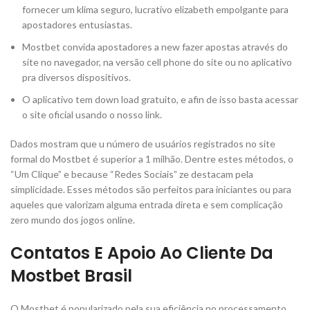
fornecer um klima seguro, lucrativo elizabeth empolgante para
apostadores entusiastas.
Mostbet convida apostadores a new fazer apostas através do
site no navegador, na versão cell phone do site ou no aplicativo
pra diversos dispositivos.
O aplicativo tem down load gratuito, e afin de isso basta acessar
o site oficial usando o nosso link.
Dados mostram que u número de usuários registrados no site
formal do Mostbet é superior a 1 milhão. Dentre estes métodos, o
“Um Clique” e because “Redes Sociais” ze destacam pela
simplicidade. Esses métodos são perfeitos para iniciantes ou para
aqueles que valorizam alguma entrada direta e sem complicação
zero mundo dos jogos online.
Contatos E Apoio Ao Cliente Da
Mostbet Brasil
O Mostbet é popularizado pela sua eficiência no processamento