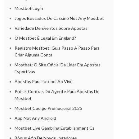
Mostbet Login
Jogos Buscados De Cassino Not Any Mostbet
Variedade De Eventos Sobre Apostas
O Mostbet É Legal Em England?
Registro Mostbet: Guia Passo A Passo Para
Criar Alguma Conta
Mostbet: O Site Oficial Da Líder Em Apostas
Esportivas
Apostas Para Futebol Ao Vivo
Prós E Contras Do Agente Para Apostas Do
Mostbet
Mostbet Código Promocional 2025
App Not Any Android
Mostbet Live Gambling Establishment Cz
Bônus Afin De Novos Jogadores