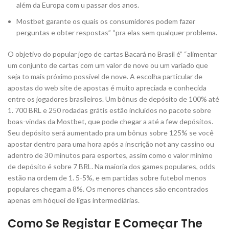
além da Europa com u passar dos anos.
Mostbet garante os quais os consumidores podem fazer
perguntas e obter respostas” “pra elas sem qualquer problema.
O objetivo do popular jogo de cartas Bacará no Brasil é” “alimentar
um conjunto de cartas com um valor de nove ou um variado que
seja to mais próximo possível de nove. A escolha particular de
apostas do web site de apostas é muito apreciada e conhecida
entre os jogadores brasileiros. Um bônus de depósito de 100% até
1. 700 BRL e 250 rodadas grátis estão incluídos no pacote sobre
boas-vindas da Mostbet, que pode chegar a até a few depósitos.
Seu depósito será aumentado pra um bônus sobre 125% se você
apostar dentro para uma hora após a inscrição not any cassino ou
adentro de 30 minutos para esportes, assim como o valor mínimo
de depósito é sobre 7 BRL. Na maioria dos games populares, odds
estão na ordem de 1. 5-5%, e em partidas sobre futebol menos
populares chegam a 8%. Os menores chances são encontrados
apenas em hóquei de ligas intermediárias.
Como Se Registar E Começar The