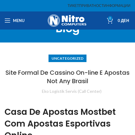
ТИКЕТ
ПРИВАТНОСТ
ИНФОРМАЦИИ
0
MENU
0
ДЕН
Blog
UNCATEGORIZED
Site Formal De Cassino On-line E Apostas
Not Any Brasil
Eko Logistik Servis (Call Center)
Casa De Apostas Mostbet
Com Apostas Esportivas