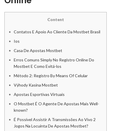
Online
Content
Contatos E Apoio Ao Cliente Da Mostbet Brasil
Ios
Casa De Apostas Mostbet
Erros Comuns Simply No Registro Online Do
Mostbet E Como Evitá-los
Método 2: Registro By Means Of Celular
Výhody Kasina Mostbet
Apostas Esportivas Virtuais
O Mostbet É O Agente De Apostas Mais Well-
known?
É Possível Assistir A Transmissões Ao Vivo 2
Jogos Na Locuinta De Apostas Mostbet?