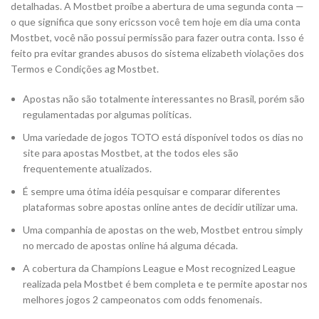
detalhadas. A Mostbet proíbe a abertura de uma segunda conta —
o que significa que sony ericsson você tem hoje em dia uma conta
Mostbet, você não possui permissão para fazer outra conta. Isso é
feito pra evitar grandes abusos do sistema elizabeth violações dos
Termos e Condições ag Mostbet.
Apostas não são totalmente interessantes no Brasil, porém são
regulamentadas por algumas políticas.
Uma variedade de jogos TOTO está disponível todos os dias no
site para apostas Mostbet, at the todos eles são
frequentemente atualizados.
É sempre uma ótima idéia pesquisar e comparar diferentes
plataformas sobre apostas online antes de decidir utilizar uma.
Uma companhia de apostas on the web, Mostbet entrou simply
no mercado de apostas online há alguma década.
A cobertura da Champions League e Most recognized League
realizada pela Mostbet é bem completa e te permite apostar nos
melhores jogos 2 campeonatos com odds fenomenais.