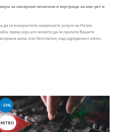
ери за ласерски печатачи и кертриџи за инк-џет и
а да ги искористите сервисните услуги на Нитро
ба, преку која што можете да ги пратите Вашите
легирана цена, или бесплатно, над одредениот износ.
-33%
NITRO