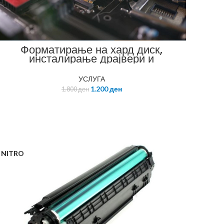
Форматирање на хард диск,
инсталирање драјвери и
дозволени програми
УСЛУГА
1.200
ден
1.800
ден
NITRO