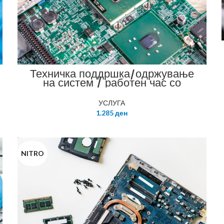
Техничка поддршка/одржување
на систем / работен час со
договор за одржување
УСЛУГА
1.285
ден
NITRO