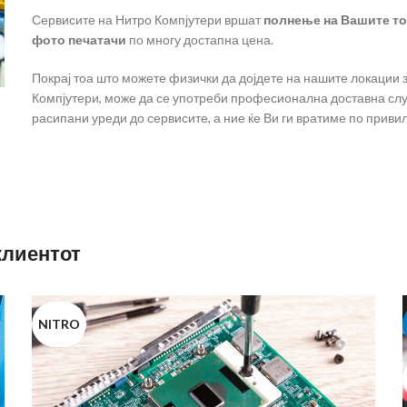
Сервисите на Нитро Компјутери вршат
полнење на Вашите тон
фото печатачи
по многу достапна цена.
Покрај тоа што можете физички да дојдете на нашите локации з
Компјутери, може да се употреби професионална доставна служ
расипани уреди до сервисите, а ние ќе Ви ги вратиме по приви
клиентот
NITRO