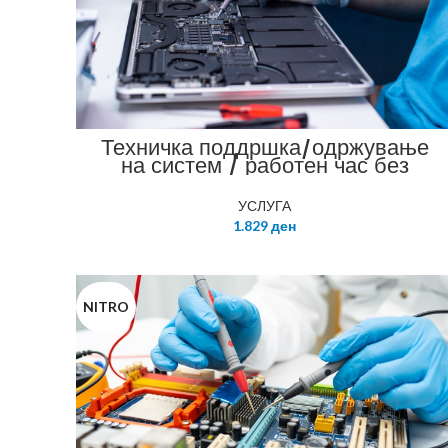
Техничка поддршка/одржување
на систем / работен час без
договор за одржување
УСЛУГА
1.829
ден
NITRO