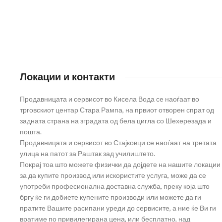
Локации и контакти
Продавницата и сервисот во Кисела Вода се наоѓаат во
трговскиот центар Стара Рампа, на првиот отворен спрат од
задната страна на зградата од бела цигла со Шехерезада и
пошта.
Продавницата и сервисот во Стајковци се наоѓаат на третата
улица на патот за Раштак зад училиштето.
Покрај тоа што можете физички да дојдете на нашите локации
за да купите производ или искористите услуга, може да се
употреби професионална доставна служба, преку која што
бргу ќе ги добиете купените производи или можете да ги
пратите Вашите расипани уреди до сервисите, а ние ќе Ви ги
вратиме по привилегирана цена, или бесплатно, над