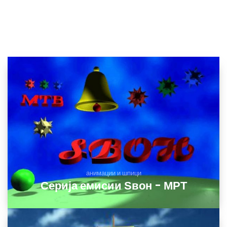
анимации и шпици
Серија емисии Ѕвон - МРТ