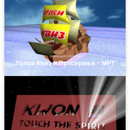
анимации и шпици
Пулси Квиз и Пулсирања - МРТ