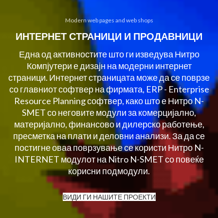
Modern web pages and web shops
ИНТЕРНЕТ СТРАНИЦИ И ПРОДАВНИЦИ
Една од активностите што ги изведува Нитро
Компјутери е дизајн на модерни интернет
страници. Интернет страницата може да се поврзе
со главниот софтвер на фирмата, ERP - Enterprise
Resource Planning софтвер, како што е Нитро N-
SMET со неговите модули за комерцијално,
материјално, финансово и дилерско работење,
пресметка на плати и деловни анализи. За да се
постигне оваа поврзување се користи Нитро N-
INTERNET модулот на Nitro N-SMET со повеќе
корисни подмодули.
ВИДИ ГИ НАШИТЕ ПРОЕКТИ