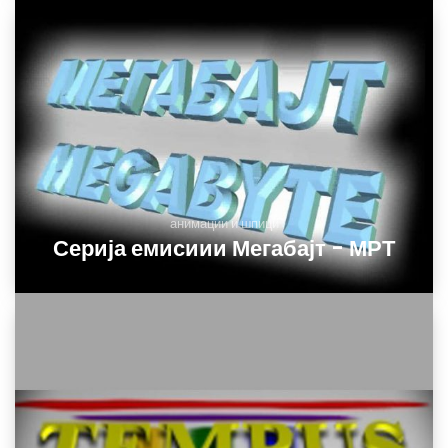
анимации и шпици
Серија емисиии Мегабајт - МРТ