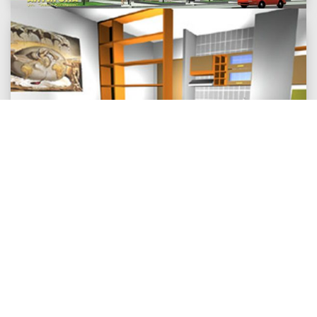
визуелизација и анимација
Антигона - ентериер