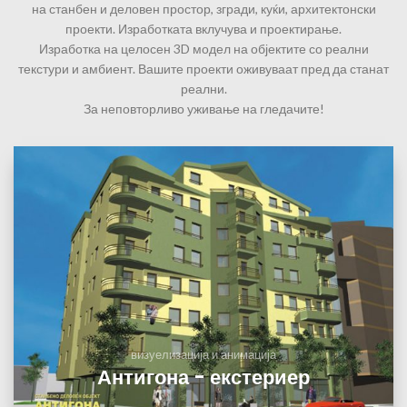
на станбен и деловен простор, згради, куќи, архитектонски
проекти. Изработката вклучува и проектирање.
Изработка на целосен 3D модел на објектите со реални
текстури и амбиент. Вашите проекти оживуваат пред да станат
реални.
За неповторливо уживање на гледачите!
визуелизација и анимација
Антигона - екстериер