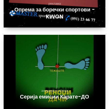
реклама
Опрема за боречки спортови -
KWON
анимации и шпици
Серија емисии Карате-ДО