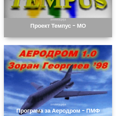
анимација
Проект Темпус - МО
анимација
Програма за Аеродром - ПМФ