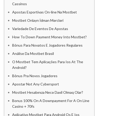
Cassinos
Apostas Esportivas On-line Na Mostbet
Mostbet Onlayn İdman Mərcləri
Variedade De Eventos De Apostas
How To Down Payment Money Into Mostbet?
Bônus Para Novatos E Jogadores Regulares
Análise Da Mostbet Brasil
O Mostbet Tem Aplicações Para Ios At The
Android?
Bônus Pra Novos Jogadores
Apostar Not Any Cybersport
Mostbet Hesabınıza Necə Daxil Olmaq Olar?
Bonus 100% On A Downpayment For A On Line
Casino + 70fs
Aplicativo Mostbet Para Android Os E Ios