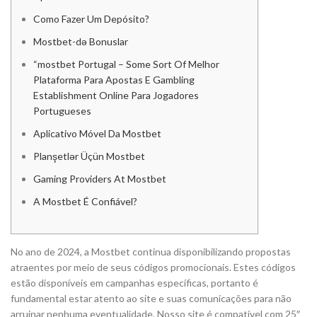
Como Fazer Um Depósito?
Mostbet-də Bonuslar
“mostbet Portugal – Some Sort Of Melhor
Plataforma Para Apostas E Gambling
Establishment Online Para Jogadores
Portugueses
Aplicativo Móvel Da Mostbet
Planşetlər Üçün Mostbet
Gaming Providers At Mostbet
A Mostbet É Confiável?
No ano de 2024, a Mostbet continua disponibilizando propostas
atraentes por meio de seus códigos promocionais. Estes códigos
estão disponíveis em campanhas específicas, portanto é
fundamental estar atento ao site e suas comunicações para não
arruinar nenhuma eventualidade. Nosso site é compatível com 25″