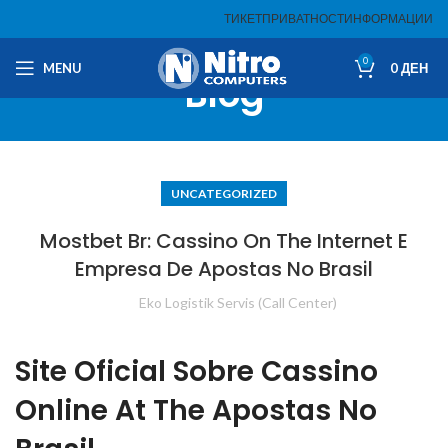
ТИКЕТ
ПРИВАТНОСТ
ИНФОРМАЦИИ
0
MENU
0
ДЕН
Blog
UNCATEGORIZED
Mostbet Br: Cassino On The Internet E
Empresa De Apostas No Brasil
Eko Logistik Servis (Call Center)
Site Oficial Sobre Cassino
Online At The Apostas No