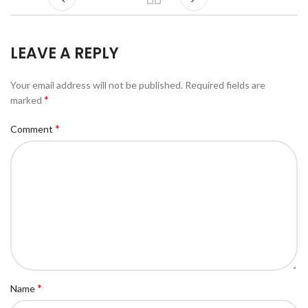
LEAVE A REPLY
Your email address will not be published.
Required fields are
*
marked
*
Comment
*
Name