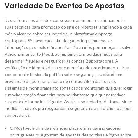
Variedade De Eventos De Apostas
Dessa forma, os afiliados conseguem aprimorar continuamente
suas técnicas para promoção do site da Mostbet, ampliando a cada
mês o alcance sobre seu negócio. A plataforma emprega
criptografia SSL avançada afin de garantir que muchas as
informações pessoais e financeiras 2 usuários permaneçam a salvo.
Adicionalmente, to Mostbet implementa medidas rígidas para
desanimar fraudes e resguardar as contas 2 apostadores. A
verificação de identidade, lo que mencionado anteriormente, é um
componente básico da política sobre segurança, auxiliando em
prevenção do uso inadequado de contas. Além disso, teus
sistemas de monitoramento sofisticados monitoram qualquer login
e movimentação financeira para solidarizarse qualquer atividade
suspeita de forma intelligente. Assim, a sociedad pode tomar since
medidas cabíveis pra resguardar a segurança e a privação dos seus
compradores.
O Mostbet é uma das grandes plataformas para jogadores
portugueses que gostam de apostas desportivas e jogos sobre