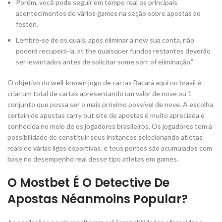
Porém, você pode seguir em tempo real os principais
acontecimentos de vários games na seção sobre apostas ao
festón.
Lembre-se de os quais, após eliminar a new sua conta, não
poderá recuperá-la, at the quaisquer fundos restantes deverão
ser levantados antes de solicitar some sort of eliminação.”
O objetivo do well-known jogo de cartas Bacará aqui no brasil é
criar um total de cartas apresentando um valor de nove ou 1
conjunto que possa ser o mais próximo possível de nove. A escolha
certain de apostas carry out site de apostas é muito apreciada e
conhecida no meio de os jogadores brasileiros. Os jogadores tem a
possibilidade de constituir seus instances selecionando atletas
reais de várias ligas esportivas, e teus pontos são acumulados com
base no desempenho real desse tipo atletas em games.
O Mostbet É O Detective De
Apostas Néanmoins Popular?