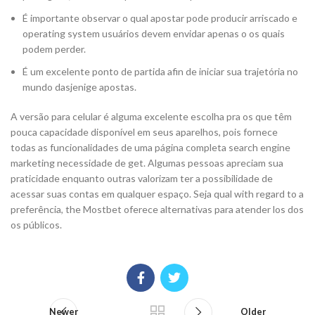
É importante observar o qual apostar pode producir arriscado e
operating system usuários devem envidar apenas o os quais
podem perder.
É um excelente ponto de partida afin de iniciar sua trajetória no
mundo dasjenige apostas.
A versão para celular é alguma excelente escolha pra os que têm
pouca capacidade disponível em seus aparelhos, pois fornece
todas as funcionalidades de uma página completa search engine
marketing necessidade de get. Algumas pessoas apreciam sua
praticidade enquanto outras valorizam ter a possibilidade de
acessar suas contas em qualquer espaço. Seja qual with regard to a
preferência, the Mostbet oferece alternativas para atender los dos
os públicos.
Newer
Older