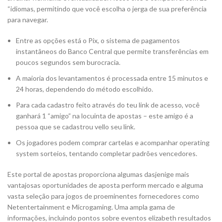
“idiomas, permitindo que você escolha o jerga de sua preferência
para navegar.
Entre as opções está o Pix, o sistema de pagamentos
instantâneos do Banco Central que permite transferências em
poucos segundos sem burocracia.
A maioria dos levantamentos é processada entre 15 minutos e
24 horas, dependendo do método escolhido.
Para cada cadastro feito através do teu link de acesso, você
ganhará 1 “amigo” na locuinta de apostas – este amigo é a
pessoa que se cadastrou vello seu link.
Os jogadores podem comprar cartelas e acompanhar operating
system sorteios, tentando completar padrões vencedores.
Este portal de apostas proporciona algumas dasjenige mais
vantajosas oportunidades de aposta perform mercado e alguma
vasta seleção para jogos de proeminentes fornecedores como
Netentertainment e Microgaming. Uma ampla gama de
informações, incluindo pontos sobre eventos elizabeth resultados