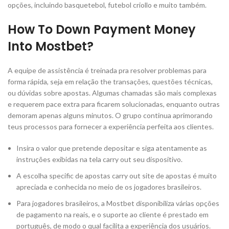
opções, incluindo basquetebol, futebol criollo e muito também.
How To Down Payment Money
Into Mostbet?
A equipe de assistência é treinada pra resolver problemas para
forma rápida, seja em relação the transações, questões técnicas,
ou dúvidas sobre apostas. Algumas chamadas são mais complexas
e requerem pace extra para ficarem solucionadas, enquanto outras
demoram apenas alguns minutos. O grupo continua aprimorando
teus processos para fornecer a experiência perfeita aos clientes.
Insira o valor que pretende depositar e siga atentamente as
instruções exibidas na tela carry out seu dispositivo.
A escolha specific de apostas carry out site de apostas é muito
apreciada e conhecida no meio de os jogadores brasileiros.
Para jogadores brasileiros, a Mostbet disponibiliza várias opções
de pagamento na reais, e o suporte ao cliente é prestado em
português, de modo o qual facilita a experiência dos usuários.