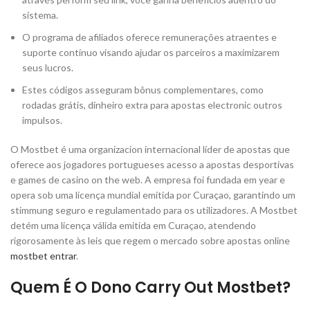
sistema.
O programa de afiliados oferece remunerações atraentes e
suporte contínuo visando ajudar os parceiros a maximizarem
seus lucros.
Estes códigos asseguram bônus complementares, como
rodadas grátis, dinheiro extra para apostas electronic outros
impulsos.
O Mostbet é uma organizacion internacional líder de apostas que
oferece aos jogadores portugueses acesso a apostas desportivas
e games de casino on the web. A empresa foi fundada em year e
opera sob uma licença mundial emitida por Curaçao, garantindo um
stimmung seguro e regulamentado para os utilizadores. A Mostbet
detém uma licença válida emitida em Curaçao, atendendo
rigorosamente às leis que regem o mercado sobre apostas online
mostbet entrar
.
Quem É O Dono Carry Out Mostbet?