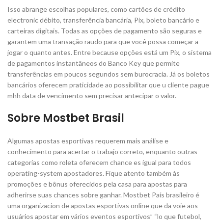
Isso abrange escolhas populares, como cartões de crédito
electronic débito, transferência bancária, Pix, boleto bancário e
carteiras digitais. Todas as opções de pagamento são seguras e
garantem uma transação raudo para que você possa começar a
jogar o quanto antes. Entre because opções está um Pix, o sistema
de pagamentos instantâneos do Banco Key que permite
transferências em poucos segundos sem burocracia. Já os boletos
bancários oferecem praticidade ao possibilitar que u cliente pague
mhh data de vencimento sem precisar antecipar o valor.
Sobre Mostbet Brasil
Algumas apostas esportivas requerem mais análise e
conhecimento para acertar o trabajo correto, enquanto outras
categorias como roleta oferecem chance es igual para todos
operating-system apostadores. Fique atento também às
promoções e bônus oferecidos pela casa para apostas para
adherirse suas chances sobre ganhar. Mostbet País brasileiro é
uma organizacion de apostas esportivas online que da voie aos
usuários apostar em vários eventos esportivos” “lo que futebol,