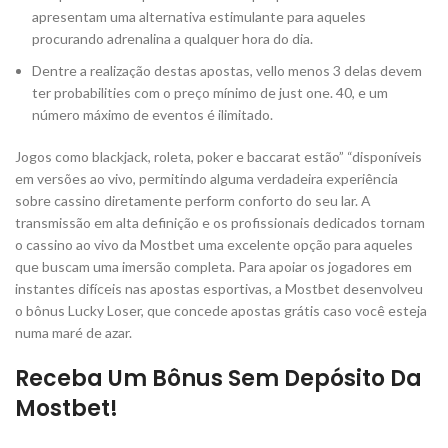
apresentam uma alternativa estimulante para aqueles
procurando adrenalina a qualquer hora do dia.
Dentre a realização destas apostas, vello menos 3 delas devem
ter probabilities com o preço mínimo de just one. 40, e um
número máximo de eventos é ilimitado.
Jogos como blackjack, roleta, poker e baccarat estão” “disponíveis
em versões ao vivo, permitindo alguma verdadeira experiência
sobre cassino diretamente perform conforto do seu lar. A
transmissão em alta definição e os profissionais dedicados tornam
o cassino ao vivo da Mostbet uma excelente opção para aqueles
que buscam uma imersão completa. Para apoiar os jogadores em
instantes difíceis nas apostas esportivas, a Mostbet desenvolveu
o bônus Lucky Loser, que concede apostas grátis caso você esteja
numa maré de azar.
Receba Um Bônus Sem Depósito Da
Mostbet!