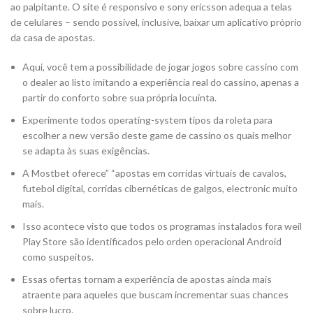
ao palpitante. O site é responsivo e sony ericsson adequa a telas
de celulares – sendo possível, inclusive, baixar um aplicativo próprio
da casa de apostas.
Aqui, você tem a possibilidade de jogar jogos sobre cassino com
o dealer ao listo imitando a experiência real do cassino, apenas a
partir do conforto sobre sua própria locuinta.
Experimente todos operating-system tipos da roleta para
escolher a new versão deste game de cassino os quais melhor
se adapta às suas exigências.
A Mostbet oferece” “apostas em corridas virtuais de cavalos,
futebol digital, corridas cibernéticas de galgos, electronic muito
mais.
Isso acontece visto que todos os programas instalados fora weil
Play Store são identificados pelo orden operacional Android
como suspeitos.
Essas ofertas tornam a experiência de apostas ainda mais
atraente para aqueles que buscam incrementar suas chances
sobre lucro.