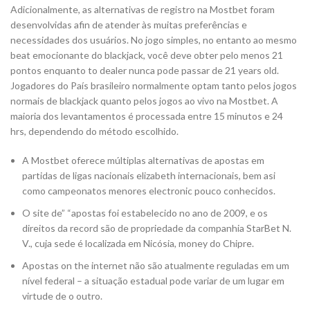
Adicionalmente, as alternativas de registro na Mostbet foram
desenvolvidas afin de atender às muitas preferências e
necessidades dos usuários. No jogo simples, no entanto ao mesmo
beat emocionante do blackjack, você deve obter pelo menos 21
pontos enquanto to dealer nunca pode passar de 21 years old.
Jogadores do País brasileiro normalmente optam tanto pelos jogos
normais de blackjack quanto pelos jogos ao vivo na Mostbet. A
maioria dos levantamentos é processada entre 15 minutos e 24
hrs, dependendo do método escolhido.
A Mostbet oferece múltiplas alternativas de apostas em
partidas de ligas nacionais elizabeth internacionais, bem asi
como campeonatos menores electronic pouco conhecidos.
O site de” “apostas foi estabelecido no ano de 2009, e os
direitos da record são de propriedade da companhia StarBet N.
V., cuja sede é localizada em Nicósia, money do Chipre.
Apostas on the internet não são atualmente reguladas em um
nível federal – a situação estadual pode variar de um lugar em
virtude de o outro.