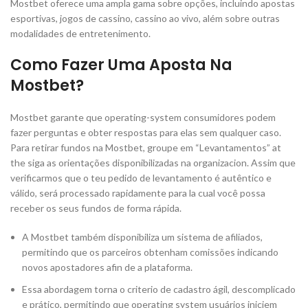
Mostbet oferece uma ampla gama sobre opções, incluindo apostas
esportivas, jogos de cassino, cassino ao vivo, além sobre outras
modalidades de entretenimento.
Como Fazer Uma Aposta Na
Mostbet?
Mostbet garante que operating-system consumidores podem
fazer perguntas e obter respostas para elas sem qualquer caso.
Para retirar fundos na Mostbet, groupe em “Levantamentos” at
the siga as orientações disponibilizadas na organizacion. Assim que
verificarmos que o teu pedido de levantamento é autêntico e
válido, será processado rapidamente para la cual você possa
receber os seus fundos de forma rápida.
A Mostbet também disponibiliza um sistema de afiliados,
permitindo que os parceiros obtenham comissões indicando
novos apostadores afin de a plataforma.
Essa abordagem torna o criterio de cadastro ágil, descomplicado
e prático, permitindo que operating system usuários iniciem