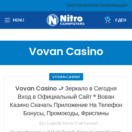
ТИКЕТ
ПРИВАТНОСТ
ИНФОРМАЦИИ
0
MENU
0
ДЕН
Vovan Casino
VOVAN CASINO
Vovan Casino ⮐ Зеркало в Сегодня
Вход в Официальный Сайт ® Вован
Казино Скачать Приложение На Телефон
Бонусы, Промокоды, Фриспины
Eko Logistik Servis (Call Center)
Vovan официальный Сайт Онлайн КазиноContentСкачать