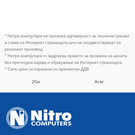
* Нитро компјутери не презема одговорност за технички грешки
и слики на Интернет страницата што не соодветствуваат со
реалниот производ
* Нитро компјутери го задржува правото за промена на цените
без претходна најава и објавување на Интернет страницата
* Сите цени се изразени со пресметан ДДВ
2Go
Acer