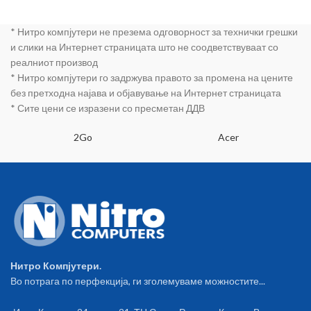
* Нитро компјутери не презема одговорност за технички грешки
и слики на Интернет страницата што не соодветствуваат со
реалниот производ
* Нитро компјутери го задржува правото за промена на цените
без претходна најава и објавување на Интернет страницата
* Сите цени се изразени со пресметан ДДВ
2Go
Acer
Нитро Компјутери.
Во потрага по перфекција, ги зголемуваме можностите...