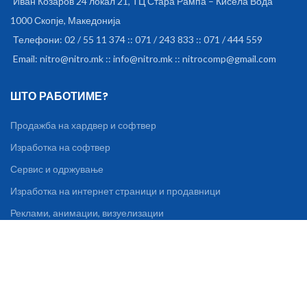
Иван Козаров 24 локал 21, ТЦ Стара Рампа – Кисела Вода
1000 Скопје, Македонија
Телефони: 02 / 55 11 374 :: 071 / 243 833 :: 071 / 444 559
Email: nitro@nitro.mk :: info@nitro.mk :: nitrocomp@gmail.com
ШТО РАБОТИМЕ?
Продажба на хардвер и софтвер
Изработка на софтвер
Сервис и одржување
Изработка на интернет страници и продавници
Реклами, анимации, визуелизации
Уредување на книги, списанија, брошури
ИНФОРМАЦИИ И ПОДДРШКА
За нас