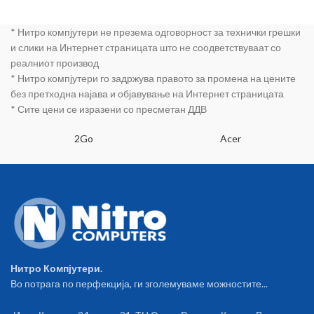
* Нитро компјутери не презема одговорност за технички грешки
и слики на Интернет страницата што не соодветствуваат со
реалниот производ
* Нитро компјутери го задржува правото за промена на цените
без претходна најава и објавување на Интернет страницата
* Сите цени се изразени со пресметан ДДВ
2Go
Acer
Нитро Компјутери.
Во потрага по перфекција, ги зголемуваме можностите...