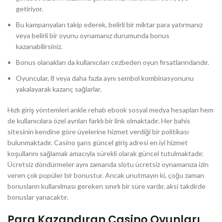
getiriyor.
Bu kampanyaları takip ederek, belirli bir miktar para yatırmanız
veya belirli bir oyunu oynamanız durumunda bonus
kazanabilirsiniz.
Bonus olanakları da kullanıcıları cezbeden oyun fırsatlarındandır.
Oyuncular, 8 veya daha fazla aynı sembol kombinasyonunu
yakalayarak kazanç sağlarlar.
Hızlı giriş yöntemleri ankle rehab ebook sosyal medya hesapları hem
de kullanıcılara özel ayrılan farklı bir link olmaktadır. Her bahis
sitesinin kendine göre üyelerine hizmet verdiği bir politikası
bulunmaktadır. Casino şans güncel giriş adresi en iyi hizmet
koşullarını sağlamak amacıyla sürekli olarak güncel tutulmaktadır.
Ücretsiz döndürmeler aynı zamanda slotu ücretsiz oynamanıza izin
veren çok popüler bir bonustur. Ancak unutmayın ki, çoğu zaman
bonusların kullanılması gereken sınırlı bir süre vardır, aksi takdirde
bonuslar yanacaktır.
Para Kazandıran Casino Oyunları