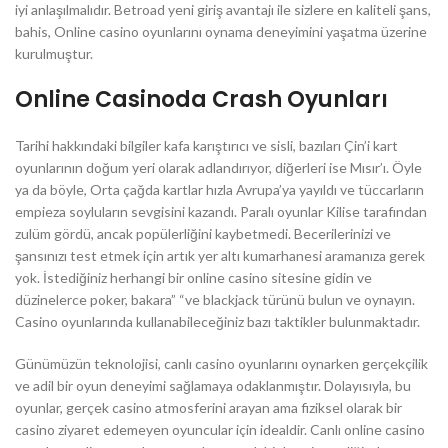
iyi anlaşılmalıdır. Betroad yeni giriş avantajı ile sizlere en kaliteli şans,
bahis, Online casino oyunlarını oynama deneyimini yaşatma üzerine
kurulmuştur.
Online Casinoda Crash Oyunları
Tarihi hakkındaki bilgiler ​​kafa karıştırıcı ve sisli, bazıları Çin’i kart
oyunlarının doğum yeri olarak adlandırıyor, diğerleri ise Mısır’ı. Öyle
ya da böyle, Orta çağda kartlar hızla Avrupa’ya yayıldı ve tüccarların
empieza soyluların sevgisini kazandı. Paralı oyunlar Kilise tarafından
zulüm gördü, ancak popülerliğini kaybetmedi. Becerilerinizi ve
şansınızı test etmek için artık yer altı kumarhanesi aramanıza gerek
yok. İstediğiniz herhangi bir online casino sitesine gidin ve
düzinelerce poker, bakara” “ve blackjack türünü bulun ve oynayın.
Casino oyunlarında kullanabileceğiniz bazı taktikler bulunmaktadır.
Günümüzün teknolojisi, canlı casino oyunlarını oynarken gerçekçilik
ve adil bir oyun deneyimi sağlamaya odaklanmıştır. Dolayısıyla, bu
oyunlar, gerçek casino atmosferini arayan ama fiziksel olarak bir
casino ziyaret edemeyen oyuncular için idealdir. Canlı online casino