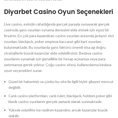
Diyarbet Casino Oyun Seçenekleri
Live casino, evinizin rahatlığında gerçek parayla oynayarak gerçek
casinoda şans oyunları oynama deneyimi elde etmek için eşsiz bir
fırsattır. En çok para kazandıran casino oyunları arasında jackpot slot
oyunları, blackjack, poker empieza baccarat gibi kart oyunları
bulunmaktadır. Bu oyunlarda şans faktörü önemli olsa ag doğru
stratejilerle büyük kazançlar elde edebilirsiniz. Bedava casino
oyunlarını oynamak için genellikle bir hesap açmanıza veya para
yatırmanıza gerek yoktur. Çoğu casino sitesi, kullanıcılarına bedava
oyun seçenekleri sunar.
Güzel bir haberimiz va çünkü bu site ile ilgili hiçbir şikayet mevcut
değildir.
Canlı casino platformları, canlı rulet, blackjack, holdem poker gibi
klasik casino oyunlarını gerçek zamanlı olarak sunmaktadır.
Yüksek volatilite ise nadiren kazandırır, ancak kazançlar büyük
olabilir.