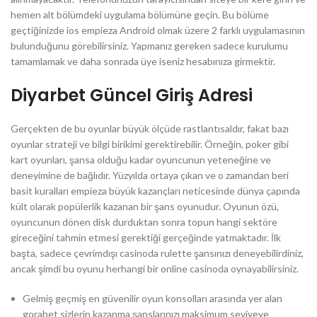
hemen alt bölümdeki uygulama bölümüne geçin. Bu bölüme
geçtiğinizde ios empieza Android olmak üzere 2 farklı uygulamasının
bulunduğunu görebilirsiniz. Yapmanız gereken sadece kurulumu
tamamlamak ve daha sonrada üye iseniz hesabınıza girmektir.
Diyarbet Güncel Giriş Adresi
Gerçekten de bu oyunlar büyük ölçüde rastlantısaldır, fakat bazı
oyunlar strateji ve bilgi birikimi gerektirebilir. Örneğin, poker gibi
kart oyunları, şansa olduğu kadar oyuncunun yeteneğine ve
deneyimine de bağlıdır. Yüzyılda ortaya çıkan ve o zamandan beri
basit kuralları empieza büyük kazançları neticesinde dünya çapında
kült olarak popülerlik kazanan bir şans oyunudur. Oyunun özü,
oyuncunun dönen disk durduktan sonra topun hangi sektöre
gireceğini tahmin etmesi gerektiği gerçeğinde yatmaktadır. İlk
başta, sadece çevrimdışı casinoda rulette şansınızı deneyebilirdiniz,
ancak şimdi bu oyunu herhangi bir online casinoda oynayabilirsiniz.
Gelmiş geçmiş en güvenilir oyun konsolları arasında yer alan
gorabet sizlerin kazanma şanslarınızı maksimum seviyeye