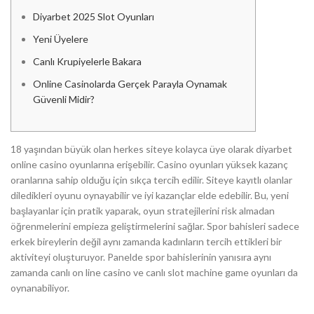
Diyarbet 2025 Slot Oyunları
Yeni Üyelere
Canlı Krupiyelerle Bakara
Online Casinolarda Gerçek Parayla Oynamak
Güvenli Midir?
18 yaşından büyük olan herkes siteye kolayca üye olarak diyarbet
online casino oyunlarına erişebilir. Casino oyunları yüksek kazanç
oranlarına sahip olduğu için sıkça tercih edilir. Siteye kayıtlı olanlar
diledikleri oyunu oynayabilir ve iyi kazançlar elde edebilir. Bu, yeni
başlayanlar için pratik yaparak, oyun stratejilerini risk almadan
öğrenmelerini empieza geliştirmelerini sağlar. Spor bahisleri sadece
erkek bireylerin değil aynı zamanda kadınların tercih ettikleri bir
aktiviteyi oluşturuyor. Panelde spor bahislerinin yanısıra aynı
zamanda canlı on line casino ve canlı slot machine game oyunları da
oynanabiliyor.