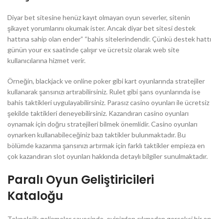
Diyar bet sitesine henüz kayıt olmayan oyun severler, sitenin
şikayet yorumlarını okumak ister. Ancak diyar bet sitesi destek
hattına sahip olan ender” “bahis sitelerindendir. Çünkü destek hattı
günün your ex saatinde çalışır ve ücretsiz olarak web site
kullanıcılarına hizmet verir.
Örneğin, blackjack ve online poker gibi kart oyunlarında stratejiler
kullanarak şansınızı artırabilirsiniz. Rulet gibi şans oyunlarında ise
bahis taktikleri uygulayabilirsiniz. Parasız casino oyunları ile ücretsiz
şekilde taktikleri deneyebilirsiniz. Kazandıran casino oyunları
oynamak için doğru stratejileri bilmek önemlidir. Casino oyunları
oynarken kullanabileceğiniz bazı taktikler bulunmaktadır. Bu
bölümde kazanma şansınızı artırmak için farklı taktikler empieza en
çok kazandıran slot oyunları hakkında detaylı bilgiler sunulmaktadır.
Paralı Oyun Geliştiricileri
Kataloğu
Teknolojik gelişmeler sayesinde, evinizden çıkmadan gerçekçi bir on