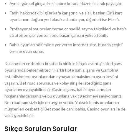
Ayrıca güncel giriş adresi sobre burada düzenli olarak paylaşılır.
Tarihi hakkındaki bilgiler ​​kafa karıştırıcı ve sisli, bazıları Çin’i kart
oyunlarının doğum yeri olarak adlandırıyor, diğerleri ise Mısır’ı.
Profesyonel oyuncular, terme conseillé sayma teknikleri ve bahis
stratejileri gibi yöntemlerle başarı şansını yükseltebilir.
Bahis oyunları bölümüne yer veren internet site, burada çeşitli
on-line oyun sunar.
Kullanıcıları cezbeden fırsatlarla birlikte birçok avantaj sizleri şans
oyunlarında beklemektedir. Farklı tipte bahis, şans ve Gambling
establishment oyunlarından oynayarak maksimum oyun keyfini
yaşayın. Bet road sorunsuz ve kolay giriş ile istediğiniz şans
oyunlarını oynayabilirsiniz. Casino, şans, bahis oyunlarından
hoşlananlardansanız ve bu oyunlarla vakit geçirmeyi seviyorsanız
Bet road tam sizin için en uygun yerdir. Yüksek bahis oranlarının
müşterileri cezbettiği Bet road ile canlı bahis, Casino oyunları ile de
vakit geçirilebilir.
Sıkça Sorulan Sorular