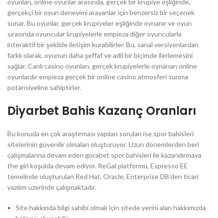
oyunları, online oyunlar arasında, gerçek bir krupiye eşliğinde,
gerçekçi bir oyun deneyimi arayanlar için benzersiz bir seçenek
sunar. Bu oyunlar, gerçek krupiyeler eşliğinde oynanır ve oyun
sırasında oyuncular krupiyelerle empieza diğer oyuncularla
interaktif bir şekilde iletişim kurabilirler. Bu, sanal versiyonlardan
farklı olarak, oyunun daha şeffaf ve adil bir biçimde ilerlemesini
sağlar. Canlı casino oyunları, gerçek krupiyelerle oynanan online
oyunlardır empieza gerçek bir online casino atmosferi sunma
potansiyeline sahiptirler.
Diyarbet Bahis Kazanç Oranları
Bu konuda en çok araştırması yapılan soruları ise spor bahisleri
sitelerinin güvenilir olmaları oluşturuyor. Uzun dönemlerden beri
çalışmalarına devam eden gorabet spor bahisleri ile kazandırmaya
the girl koşulda devam ediyor. ReGal platformu, Espresso EE
temelinde oluşturulan Red Hat, Oracle, Enterprise DB’den ticari
yazılım üzerinde çalışmaktadır.
Site hakkında bilgi sahibi olmak için sitede yerini alan hakkımızda