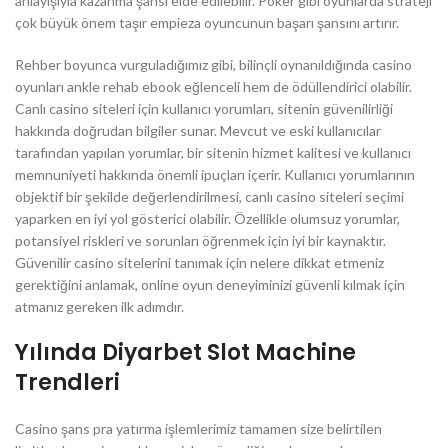
anlayışıyla kazanma şansı elde edilebilir. Poker gibi oyunlarda strateji
çok büyük önem taşır empieza oyuncunun başarı şansını artırır.
Rehber boyunca vurguladığımız gibi, bilinçli oynanıldığında casino
oyunları ankle rehab ebook eğlenceli hem de ödüllendirici olabilir.
Canlı casino siteleri için kullanıcı yorumları, sitenin güvenilirliği
hakkında doğrudan bilgiler sunar. Mevcut ve eski kullanıcılar
tarafından yapılan yorumlar, bir sitenin hizmet kalitesi ve kullanıcı
memnuniyeti hakkında önemli ipuçları içerir. Kullanıcı yorumlarının
objektif bir şekilde değerlendirilmesi, canlı casino siteleri seçimi
yaparken en iyi yol gösterici olabilir. Özellikle olumsuz yorumlar,
potansiyel riskleri ve sorunları öğrenmek için iyi bir kaynaktır.
Güvenilir casino sitelerini tanımak için nelere dikkat etmeniz
gerektiğini anlamak, online oyun deneyiminizi güvenli kılmak için
atmanız gereken ilk adımdır.
Yılında Diyarbet Slot Machine
Trendleri
Casino şans pra yatırma işlemlerimiz tamamen size belirtilen