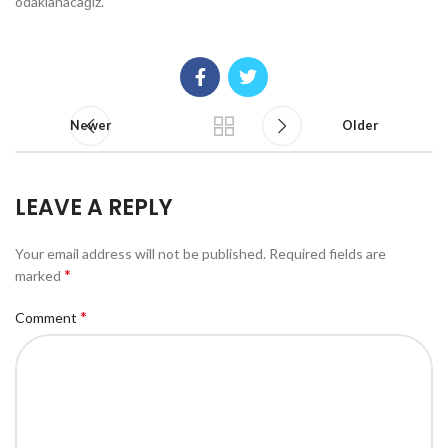
odaklanacağız.
Newer
Older
LEAVE A REPLY
Your email address will not be published.
Required fields are
*
marked
*
Comment