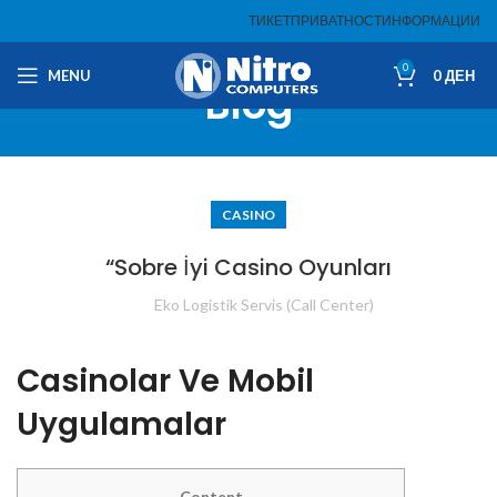
ТИКЕТ
ПРИВАТНОСТ
ИНФОРМАЦИИ
0
MENU
0
ДЕН
Blog
CASINO
“Sobre İyi Casino Oyunları
Eko Logistik Servis (Call Center)
Casinolar Ve Mobil
Uygulamalar
Content