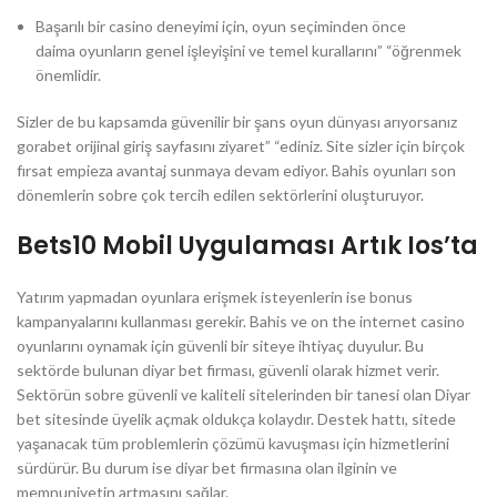
Başarılı bir casino deneyimi için, oyun seçiminden önce
daima oyunların genel işleyişini ve temel kurallarını” “öğrenmek
önemlidir.
Sizler de bu kapsamda güvenilir bir şans oyun dünyası arıyorsanız
gorabet orijinal giriş sayfasını ziyaret” “ediniz. Site sizler için birçok
fırsat empieza avantaj sunmaya devam ediyor. Bahis oyunları son
dönemlerin sobre çok tercih edilen sektörlerini oluşturuyor.
Bets10 Mobil Uygulaması Artık Ios’ta
Yatırım yapmadan oyunlara erişmek isteyenlerin ise bonus
kampanyalarını kullanması gerekir. Bahis ve on the internet casino
oyunlarını oynamak için güvenli bir siteye ihtiyaç duyulur. Bu
sektörde bulunan diyar bet firması, güvenli olarak hizmet verir.
Sektörün sobre güvenli ve kaliteli sitelerinden bir tanesi olan Diyar
bet sitesinde üyelik açmak oldukça kolaydır. Destek hattı, sitede
yaşanacak tüm problemlerin çözümü kavuşması için hizmetlerini
sürdürür. Bu durum ise diyar bet firmasına olan ilginin ve
memnuniyetin artmasını sağlar.