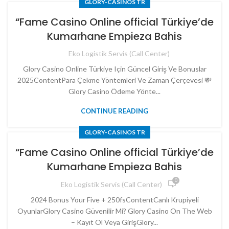
GLORY-CASINOS TR
“Fame Casino Online ️official Türkiye’de
Kumarhane Empieza Bahis
Eko Logistik Servis (Call Center)
Glory Casino Online Türkiye Için Güncel Giriş Ve Bonuslar
2025ContentPara Çekme Yöntemleri Ve Zaman Çerçevesi 💸
Glory Casino Ödeme Yönte...
CONTINUE READING
GLORY-CASINOS TR
“Fame Casino Online ️official Türkiye’de
Kumarhane Empieza Bahis
0
Eko Logistik Servis (Call Center)
2024 Bonus Your Five + 250fsContentCanlı Krupiyeli
OyunlarGlory Casino Güvenilir Mi? Glory Casino On The Web
– Kayıt Ol Veya GirişGlory...