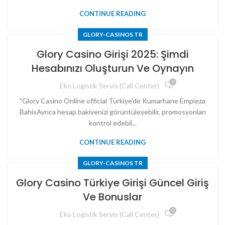
CONTINUE READING
GLORY-CASINOS TR
Glory Casino Girişi 2025: Şimdi
Hesabınızı Oluşturun Ve Oynayın
0
Eko Logistik Servis (Call Center)
"Glory Casino Online ️official Türkiye'de Kumarhane Empieza
BahisAyrıca hesap bakiyenizi görüntüleyebilir, promosyonları
kontrol edebil...
CONTINUE READING
GLORY-CASINOS TR
Glory Casino Türkiye Girişi Güncel Giriş
Ve Bonuslar
0
Eko Logistik Servis (Call Center)