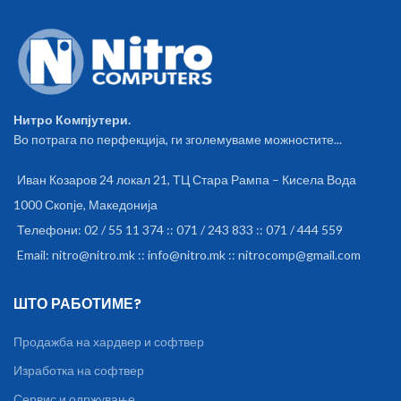
Нитро Компјутери.
Во потрага по перфекција, ги зголемуваме можностите...
Иван Козаров 24 локал 21, ТЦ Стара Рампа – Кисела Вода
1000 Скопје, Македонија
Телефони: 02 / 55 11 374 :: 071 / 243 833 :: 071 / 444 559
Email: nitro@nitro.mk :: info@nitro.mk :: nitrocomp@gmail.com
ШТО РАБОТИМЕ?
Продажба на хардвер и софтвер
Изработка на софтвер
Сервис и одржување