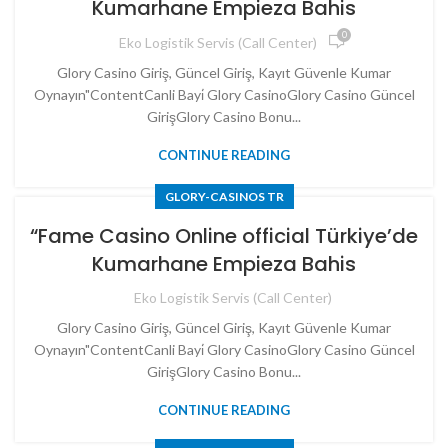
Kumarhane Empieza Bahis
0
Eko Logistik Servis (Call Center)
Glory Casino Giriş, Güncel Giriş, Kayıt Güvenle Kumar
Oynayın"ContentCanli Bayi̇ Glory CasinoGlory Casino Güncel
GirişGlory Casino Bonu...
CONTINUE READING
GLORY-CASINOS TR
“Fame Casino Online ️official Türkiye’de
Kumarhane Empieza Bahis
Eko Logistik Servis (Call Center)
Glory Casino Giriş, Güncel Giriş, Kayıt Güvenle Kumar
Oynayın"ContentCanli Bayi̇ Glory CasinoGlory Casino Güncel
GirişGlory Casino Bonu...
CONTINUE READING