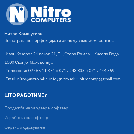
Нитро Компјутери.
Во потрага по перфекција, ги зголемуваме можностите...
Иван Козаров 24 локал 21, ТЦ Стара Рампа – Кисела Вода
1000 Скопје, Македонија
Телефони: 02 / 55 11 374 :: 071 / 243 833 :: 071 / 444 559
Email: nitro@nitro.mk :: info@nitro.mk :: nitrocomp@gmail.com
ШТО РАБОТИМЕ?
Продажба на хардвер и софтвер
Изработка на софтвер
Сервис и одржување