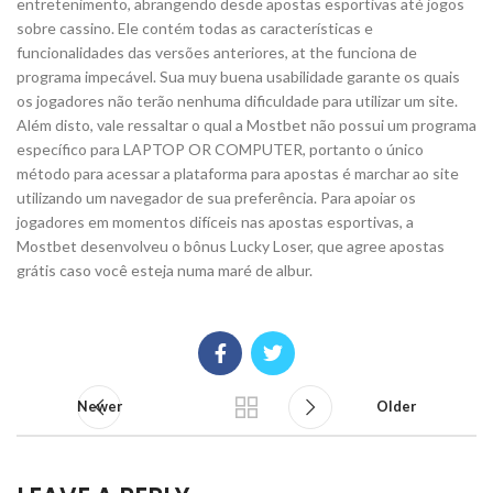
entretenimento, abrangendo desde apostas esportivas até jogos
sobre cassino. Ele contém todas as características e
funcionalidades das versões anteriores, at the funciona de
programa impecável. Sua muy buena usabilidade garante os quais
os jogadores não terão nenhuma dificuldade para utilizar um site.
Além disto, vale ressaltar o qual a Mostbet não possui um programa
específico para LAPTOP OR COMPUTER, portanto o único
método para acessar a plataforma para apostas é marchar ao site
utilizando um navegador de sua preferência. Para apoiar os
jogadores em momentos difíceis nas apostas esportivas, a
Mostbet desenvolveu o bônus Lucky Loser, que agree apostas
grátis caso você esteja numa maré de albur.
Newer
Older