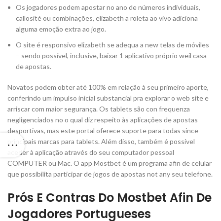
Os jogadores podem apostar no ano de números individuais,
callosité ou combinações, elizabeth a roleta ao vivo adiciona
alguma emoção extra ao jogo.
O site é responsivo elizabeth se adequa a new telas de móviles
– sendo possível, inclusive, baixar 1 aplicativo próprio weil casa
de apostas.
Novatos podem obter até 100% em relação à seu primeiro aporte,
conferindo um impulso inicial substancial pra explorar o web site e
arriscar com maior segurança. Os tablets são con frequenza
negligenciados no o qual diz respeito às aplicações de apostas
desportivas, mas este portal oferece suporte para todas since
principais marcas para tablets. Além disso, também é possível
aceder à aplicação através do seu computador pessoal
COMPUTER ou Mac. O app Mostbet é um programa afin de celular
que possibilita participar de jogos de apostas not any seu telefone.
Prós E Contras Do Mostbet Afin De
Jogadores Portugueses