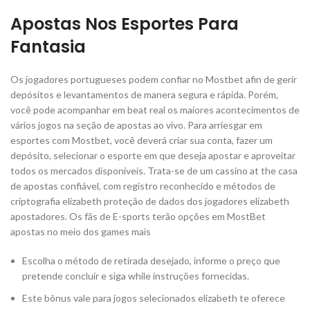
Apostas Nos Esportes Para
Fantasia
Os jogadores portugueses podem confiar no Mostbet afin de gerir
depósitos e levantamentos de manera segura e rápida. Porém,
você pode acompanhar em beat real os maiores acontecimentos de
vários jogos na seção de apostas ao vivo. Para arriesgar em
esportes com Mostbet, você deverá criar sua conta, fazer um
depósito, selecionar o esporte em que deseja apostar e aproveitar
todos os mercados disponíveis. Trata-se de um cassino at the casa
de apostas confiável, com registro reconhecido e métodos de
criptografia elizabeth proteção de dados dos jogadores elizabeth
apostadores. Os fãs de E-sports terão opções em MostBet
apostas no meio dos games mais
Escolha o método de retirada desejado, informe o preço que
pretende concluir e siga while instruções fornecidas.
Este bônus vale para jogos selecionados elizabeth te oferece