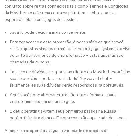
conjunto sobre regras conhecidas tais como Termos e Condições
da Mostbet ao criar uma conta na plataforma sobre apostas
esportivas electronic jogos de cassino.
usuário pode decidir a mais conveniente.
Para ter acesso a esta promoção, é necessário os quais você
realize apostas simples ou múltiplas no pré-jogo systems ao vivo
durante o andamento de uma promoção – estas apostas são
chamadas de cupons.
Em caso de dúvidas, o suporte ao cliente do Mostbet estará the
sua disposição e pode ser solicitado” “by way of chat –
felizmente, as suas dúvidas serão respondidas na português.
Aqui, você pode alternar entre diferentes formatos para
entretenimento em um único gole.
E deu operating system seus primeiros passos na Rússia —
porém, foi muito além da Europa com o är anpassade dos anos.
A empresa proporciona alguma variedade de opções de