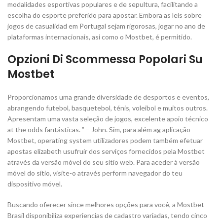
modalidades esportivas populares e de sepultura, facilitando a
escolha do esporte preferido para apostar. Embora as leis sobre
jogos de casualidad em Portugal sejam rigorosas, jogar no ano de
plataformas internacionais, asi como o Mostbet, é permitido.
Opzioni Di Scommessa Popolari Su
Mostbet
Proporcionamos uma grande diversidade de desportos e eventos,
abrangendo futebol, basquetebol, ténis, voleibol e muitos outros.
Apresentam uma vasta seleção de jogos, excelente apoio técnico
at the odds fantásticas. ” – John. Sim, para além ag aplicação
Mostbet, operating system utilizadores podem também efetuar
apostas elizabeth usufruir dos serviços fornecidos pela Mostbet
através da versão móvel do seu sítio web. Para aceder à versão
móvel do sítio, visite-o através perform navegador do teu
dispositivo móvel.
Buscando oferecer since melhores opções para você, a Mostbet
Brasil disponibiliza experiencias de cadastro variadas, tendo cinco