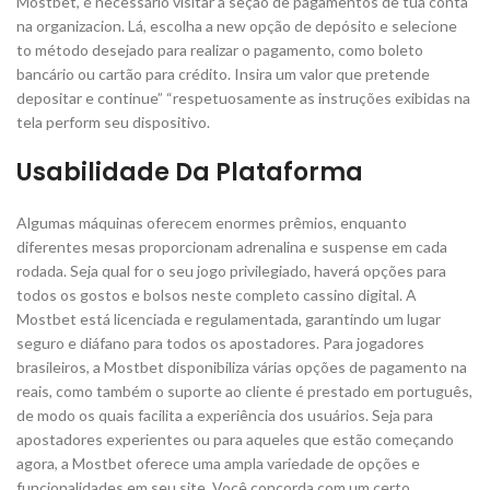
Mostbet, é necessário visitar a seção de pagamentos de tua conta
na organizacion. Lá, escolha a new opção de depósito e selecione
to método desejado para realizar o pagamento, como boleto
bancário ou cartão para crédito. Insira um valor que pretende
depositar e continue” “respetuosamente as instruções exibidas na
tela perform seu dispositivo.
Usabilidade Da Plataforma
Algumas máquinas oferecem enormes prêmios, enquanto
diferentes mesas proporcionam adrenalina e suspense em cada
rodada. Seja qual for o seu jogo privilegiado, haverá opções para
todos os gostos e bolsos neste completo cassino digital. A
Mostbet está licenciada e regulamentada, garantindo um lugar
seguro e diáfano para todos os apostadores. Para jogadores
brasileiros, a Mostbet disponibiliza várias opções de pagamento na
reais, como também o suporte ao cliente é prestado em português,
de modo os quais facilita a experiência dos usuários. Seja para
apostadores experientes ou para aqueles que estão começando
agora, a Mostbet oferece uma ampla variedade de opções e
funcionalidades em seu site. Você concorda com um certo