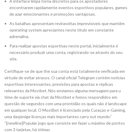
A interface limpa torna discretos para os apostadores
encontrarem rapidamente eventos esportivos populares, games
de azar emocionantes e promoções vantajosas.
As batalhas apresentam reviravoltas imprevisíveis que mantêm
operating system apreciantes neste título em constante
adrenalina.
Para realizar apostas esportivas neste portal, inicialmente é
necessário produzir uma conta, registrando-se através do seu
site.
Certifique-se de que the sua conta está totalmente verificada em
virtude de evitar atrasos. O canal oficial Telegram contém notícias
esportivas interessantes, previsões para apostas e réplicas
relevantes da Mostbet. Nós enviamos alguma mensagem para u
time de suporte via chat da Mostbet e fomos respondidos em
questão de segundos com uma prontidão os quais não é landscape
em qualquer local. O MostBet é licenciado pela Curaçao e-Gaming,
uma dasjenige licenças mais importantes carry out mundo.”
“[newline]Popular jogo que consiste em fazer u máximo de pontos
com 3 tarjetas, há ótimas