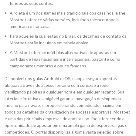
fundos às suas contas.
A roleta é um dos games mais tradicionais dos cassinos, e the
Mostbet oferece várias versões, incluindo roleta europeia,
americana e francesa.
Para aqueles la cual estão no Brasil, os detalhes de contato da
Mostbet estão incluídos em tabela abaixo.
A Mostbet oferece múltiplas alternativas de apostas em
partidas de ligas nacionais e internacionais, bastante como
campeonatos menores e pouco famosos.
Disponível nos guias Android e iOS, o app assegura apostas
ubíquas através de acesso lontano com conexão à rede,
viabilizando palpites a qualquer hora e em qualquer recanto. Sua
interface intuitiva e amigável garante navegação desimpedida
mesmo para novatos, proporcionando comodidade máxima em
todos os detalhes da organizacion de apostas esportivas. Mostbet
é uma das principais empresas de apostas on-line, oferecendo a
oportunidade de apostar em uma ampla gama de esportes, ligas e
competições. O portal disponibiliza alguma vasta seleção sobre