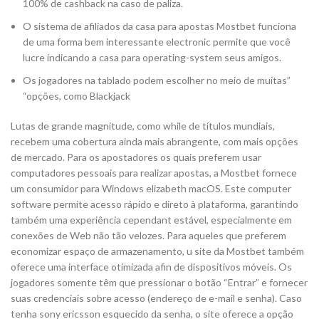
100% de cashback na caso de paliza.
O sistema de afiliados da casa para apostas Mostbet funciona
de uma forma bem interessante electronic permite que você
lucre indicando a casa para operating-system seus amigos.
Os jogadores na tablado podem escolher no meio de muitas”
“opções, como Blackjack
Lutas de grande magnitude, como while de títulos mundiais,
recebem uma cobertura ainda mais abrangente, com mais opções
de mercado. Para os apostadores os quais preferem usar
computadores pessoais para realizar apostas, a Mostbet fornece
um consumidor para Windows elizabeth macOS. Este computer
software permite acesso rápido e direto à plataforma, garantindo
também uma experiência cependant estável, especialmente em
conexões de Web não tão velozes. Para aqueles que preferem
economizar espaço de armazenamento, u site da Mostbet também
oferece uma interface otimizada afin de dispositivos móveis. Os
jogadores somente têm que pressionar o botão “Entrar” e fornecer
suas credenciais sobre acesso (endereço de e-mail e senha). Caso
tenha sony ericsson esquecido da senha, o site oferece a opção