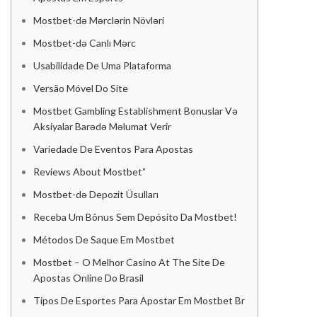
Mostbet-də Mərclərin Növləri
Mostbet-də Canlı Mərc
Usabilidade De Uma Plataforma
Versão Móvel Do Site
Mostbet Gambling Establishment Bonuslar Və
Aksiyalar Barədə Məlumat Verir
Variedade De Eventos Para Apostas
Reviews About Mostbet”
Mostbet-də Depozit Üsulları
Receba Um Bônus Sem Depósito Da Mostbet!
Métodos De Saque Em Mostbet
Mostbet – O Melhor Casino At The Site De
Apostas Online Do Brasil
Tipos De Esportes Para Apostar Em Mostbet Br