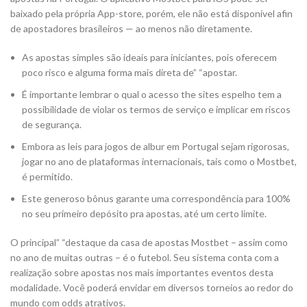
baixado pela própria App-store, porém, ele não está disponível afin
de apostadores brasileiros — ao menos não diretamente.
As apostas simples são ideais para iniciantes, pois oferecem
poco risco e alguma forma mais direta de” “apostar.
É importante lembrar o qual o acesso the sites espelho tem a
possibilidade de violar os termos de serviço e implicar em riscos
de segurança.
Embora as leis para jogos de albur em Portugal sejam rigorosas,
jogar no ano de plataformas internacionais, tais como o Mostbet,
é permitido.
Este generoso bônus garante uma correspondência para 100%
no seu primeiro depósito pra apostas, até um certo limite.
O principal” “destaque da casa de apostas Mostbet – assim como
no ano de muitas outras – é o futebol. Seu sistema conta com a
realização sobre apostas nos mais importantes eventos desta
modalidade. Você poderá envidar em diversos torneios ao redor do
mundo com odds atrativos.