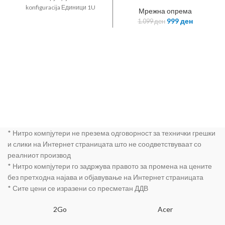
Wireless N
konfiguracija Единици 1U
Мрежна опрема
Router •
Управувањ unamanaged Слој 2
999
ден
1.099
ден
Atheros • 2T2R •
Енергија и потрошувачка
2.4GHz • 802.11n
Напојувањ vanjsko Конектори
Draft 2.0 •
Приклучоци 5x 10/100/1000
802.11g/b •
Mbps
Built-in 4-port
Switch • with 2
fixed antennas
* Нитро компјутери не презема одговорност за технички грешки
и слики на Интернет страницата што не соодветствуваат со
реалниот производ
* Нитро компјутери го задржува правото за промена на цените
без претходна најава и објавување на Интернет страницата
* Сите цени се изразени со пресметан ДДВ
2Go
Acer