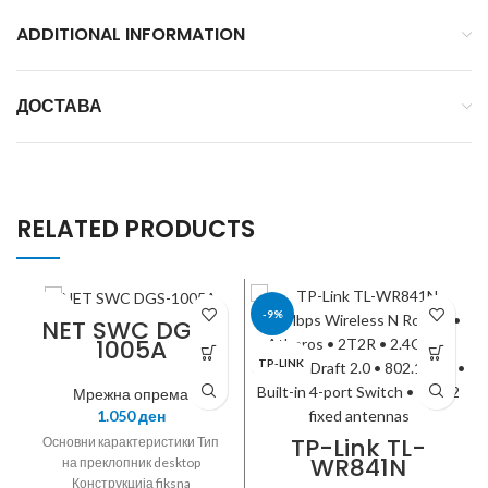
ADDITIONAL INFORMATION
ДОСТАВА
RELATED PRODUCTS
D-LINK
-9%
NET SWC DGS-
1005A
TP-LINK
Мрежна опрема
1.050
ден
TP-Link TL-
Основни карактеристики Тип
WR841N
на преклопник desktop
300Mbps
Конструкција fiksna