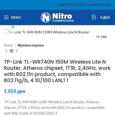
ТИКЕТ
ПРИВАТНОСТ
ИНФОРМАЦИИ
0
MENU
0
ДЕН
Click to enlarge
TP-LINK
Home
Мрежна опрема
TP-Link TL-WR740N 150M Wireless Lite N
Router, Atheros chipset, 1T1R, 2,4GHz, work
with 802.11n product, compatibile with
802.11g/b, 4 10/100 LAN,1 1
1.050
ден
TP-Link TL-WR740N 150M Wireless Lite N Router, Atheros
chipset, 1T1R, 2,4GHz, work with 802.11n product, compatibile
with 802.11g/b, 4 10/100 LAN,1 1