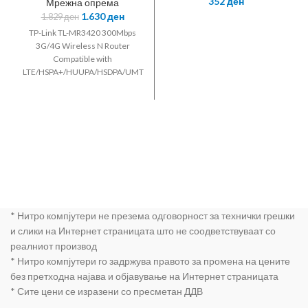
352
ден
Мрежна опрема
N Router
1.630
ден
1.829
ден
TP-Link TL-MR3420 300Mbps
3G/4G Wireless N Router
Compatible with
LTE/HSPA+/HUUPA/HSDPA/UMTS/EVDO
USB modem 3G/WAN failover
2T2R 2.4GHz 802.11n/g/b 2
detachable antennas
* Нитро компјутери не презема одговорност за технички грешки
и слики на Интернет страницата што не соодветствуваат со
реалниот производ
* Нитро компјутери го задржува правото за промена на цените
без претходна најава и објавување на Интернет страницата
* Сите цени се изразени со пресметан ДДВ