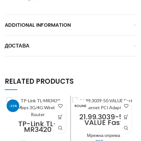
ADDITIONAL INFORMATION
ДОСТАВА
RELATED PRODUCTS
-11%
ROLINE
21.99.3039-50
VALUE Fast
TP-LINK
TP-Link TL-
Ethernet PCI
MR3420
Adapter
300Mbps
Мрежна опрема
3G/4G Wireless