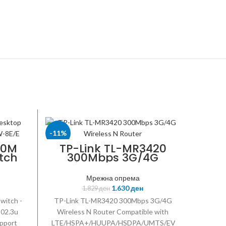
-11%
HIKVIS
00M
TP-Link TL-MR3420
tch
300Mbps 3G/4G
-SW-
TP-LINK
Wireless N Router
Мрежна опрема
1.630
ден
1.829
ден
witch -
TP-Link TL-MR3420 300Mbps 3G/4G
802.3u
Wireless N Router Compatible with
pport
LTE/HSPA+/HUUPA/HSDPA/UMTS/EVDO