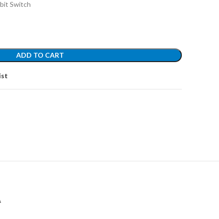
bit Switch
ADD TO CART
ist
А