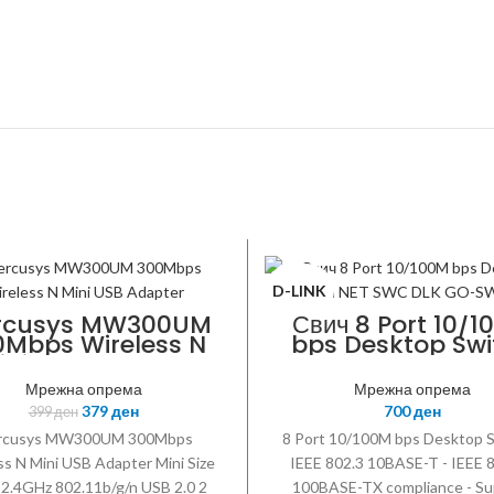
D-LINK
rcusys MW300UM
Свич 8 Port 10/1
0Mbps Wireless N
bps Desktop Swi
SYS
ini USB Adapter
NET SWC DLK GO
8E/E
Мрежна опрема
Мрежна опрема
379
ден
700
ден
399
ден
rcusys MW300UM 300Mbps
8 Port 10/100M bps Desktop S
ss N Mini USB Adapter Mini Size
IEEE 802.3 10BASE-T - IEEE 
2.4GHz 802.11b/g/n USB 2.0 2
100BASE-TX compliance - Su