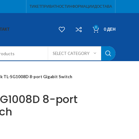
ТИКЕТ
ПРИВАТНОСТ
ИНФОРМАЦИИ
ДОСТАВА
0
ТАКТ
0
ДЕН
SELECT CATEGORY
nk TL-SG1008D 8-port Gigabit Switch
SG1008D 8-port
tch