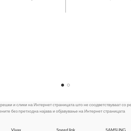
internal antennas
Auto-Negotiation for each p
Support Half/Full-Duplex opera
10/100Mbps. - Support back p
at Half-Duplex oper
 грешки и слики на Интернет страницата што не соодветствуваат со 
цените без претходна најава и објавување на Интернет страницата
Vivax
Speed link
SAMSUNG