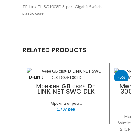
TP-Link TL-SG1008D 8-port Gigabit Switch
plastic case
RELATED PRODUCTS
D-LINK
-5%
Мрежен GB свич D-
Me
LINK NET SWC DLK
30
DGS-1008D
MERCU
M
Мрежна опрема
1.787
ден
Me
Wirele
2T2R 