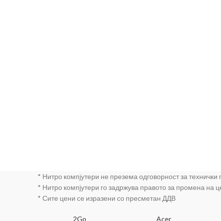
* Нитро компјутери не презема одговорност за технички
* Нитро компјутери го задржува правото за промена на 
* Сите цени се изразени со пресметан ДДВ
SA
2Go
Acer