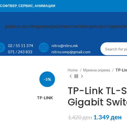
И, СОФТВЕР, СЕРВИС, АНИМАЦИИ
ДОМА
ЗА НАС
ПРОДАВНИЦА
СЕРВИС
СОФТВЕР
ДИЗАЈН СТУДИО
КОН
02 / 55 11 374
nitro@nitro.mk
071 / 243 833
nitrocomp@gmail.com
Home
Мрежна опрема
TP-Li
-5%
TP-Link TL-
TP-LINK
Gigabit Swi
1.349
ден
1.420
ден