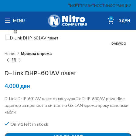
ТИКЕТ
ПРИВАТНОСТ
ИНФОРМАЦИИ
0
MENU
0
ДЕН
Click to enlarge
DAEWOO
Home
Мрежна опрема
D-Link DHP-601AV пакет
4.000
ден
D-Link DHP-601AV пакетот вклучува 2x DHP-600AV powerline
адаптер за пренос на сигнал на GE LAN мрежа преку напонски
кабли
Only 1 left in stock