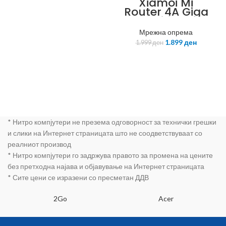
Xiamoi Mi
Router 4A Giga
Edition
Мрежна опрема
1.899
ден
1.999
ден
* Нитро компјутери не презема одговорност за технички грешки
и слики на Интернет страницата што не соодветствуваат со
реалниот производ
* Нитро компјутери го задржува правото за промена на цените
без претходна најава и објавување на Интернет страницата
* Сите цени се изразени со пресметан ДДВ
2Go
Acer