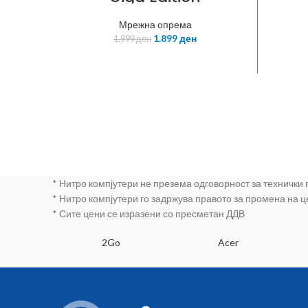
Мрежна опрема
1.899
ден
1.999
ден
* Нитро компјутери не презема одговорност за технички
* Нитро компјутери го задржува правото за промена на 
* Сите цени се изразени со пресметан ДДВ
SA
2Go
Acer