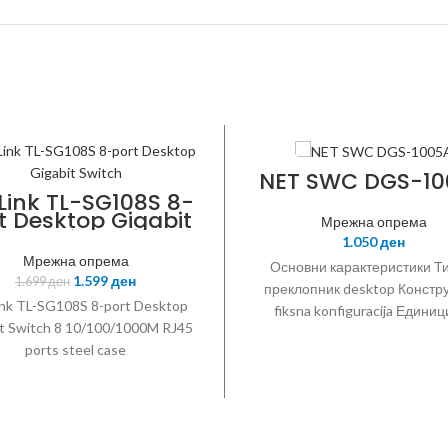
D-LINK
NET SWC DGS-10
Link TL-SG108S 8-
t Desktop Gigabit
Мрежна опрема
K
Switch
1.050
ден
Мрежна опрема
Основни карактеристики Т
1.599
ден
1.699
ден
преклопник desktop Констру
nk TL-SG108S 8-port Desktop
fiksna konfiguracija Единиц
t Switch 8 10/100/1000M RJ45
Управувањ unamanaged Сл
ports steel case
Енергија и потрошувачка На
vanjsko Конектори Приклучо
10/100/1000 Mbps