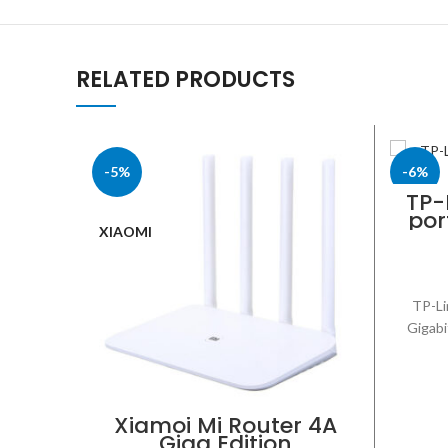
RELATED PRODUCTS
-5%
-6%
TP-
por
XIAOMI
TP-LIN
TP-Li
Gigabi
Xiamoi Mi Router 4A
Giga Edition