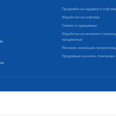
Продажба на хардвер и софтве
Изработка на софтвер
Сервис и одржување
Изработка на интернет страниц
продавници
да
Реклами, анимации, визуелиза
Уредување на книги, списанија
com