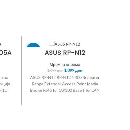
-35%
DAHUA
05A
ASUS RP-N12
Мрежна опрема
ASUS
1.099
ден
1.699
ден
PF
ип на
ASUS RP-N12 RP-N12 N300 Repeater
кција
Range Extender Access Point Media
и 1U
Bridge RJ45 for 10/100 BaseT for LAN
ој 2
x 1 IEEE 802.11b IEEE 802.11g IEEE
Layer 
појувањ
802.11n 802.11n : up to 300 Mbps
budget
ци 5x
Fixed 2 dBi antenna x 2 64-bit WEP
PoE `Or
128-bit WEP WPA2-PSK WPA-PSK
be 
WPS support 90IG01X0-BO2100
(PFT13