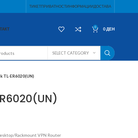
ТИКЕТ
ПРИВАТНОСТ
ИНФОРМАЦИИ
ДОСТАВА
0
ТАКТ
0
ДЕН
SELECT CATEGORY
nk TL-ER6020(UN)
ER6020(UN)
Desktop/Rackmount VPN Router