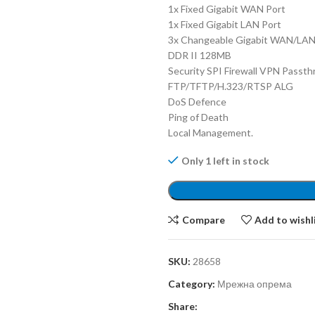
1x Fixed Gigabit WAN Port
1x Fixed Gigabit LAN Port
3x Changeable Gigabit WAN/LAN
DDR II 128MB
Security SPI Firewall VPN Passt
FTP/TFTP/H.323/RTSP ALG
DoS Defence
Ping of Death
Local Management.
Only 1 left in stock
Compare
Add to wishl
SKU:
28658
Category:
Мрежна опрема
Share: