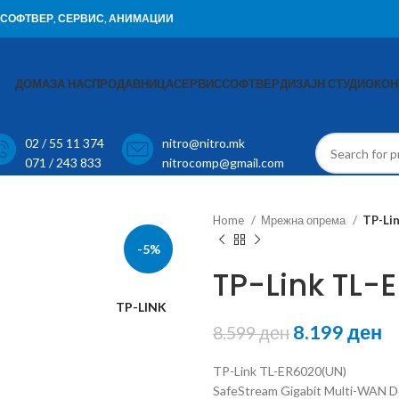
И, СОФТВЕР, СЕРВИС, АНИМАЦИИ
ДОМА
ЗА НАС
ПРОДАВНИЦА
СЕРВИС
СОФТВЕР
ДИЗАЈН СТУДИО
КОН
02 / 55 11 374
nitro@nitro.mk
071 / 243 833
nitrocomp@gmail.com
Home
Мрежна опрема
TP-Li
-5%
TP-Link TL-
TP-LINK
8.199
ден
8.599
ден
TP-Link TL-ER6020(UN)
SafeStream Gigabit Multi-WAN 