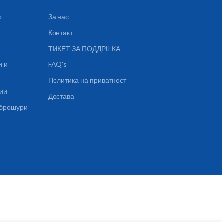
р
За нас
Контакт
ТИКЕТ ЗА ПОДДРШКА
и и
FAQ's
Политика на приватност
ции
Достава
, брошури