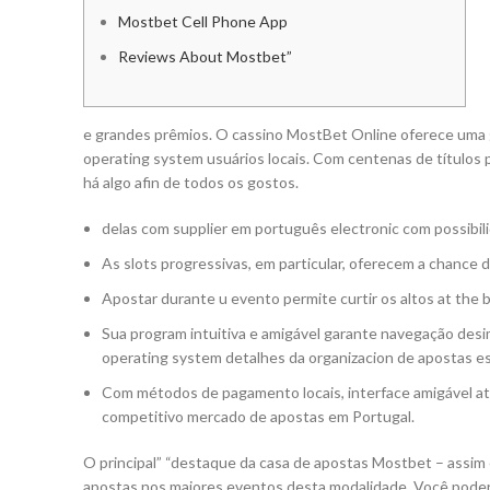
Mostbet Cell Phone App
Reviews About Mostbet”
e grandes prêmios. O cassino MostBet Online oferece uma g
operating system usuários locais. Com centenas de títulos 
há algo afin de todos os gostos.
delas com supplier em português electronic com possibil
As slots progressivas, em particular, oferecem a chance 
Apostar durante u evento permite curtir os altos at the b
Sua program intuitiva e amigável garante navegação d
operating system detalhes da organizacion de apostas es
Com métodos de pagamento locais, interface amigável at
competitivo mercado de apostas em Portugal.
O principal” “destaque da casa de apostas Mostbet – assim 
apostas nos maiores eventos desta modalidade. Você poderá