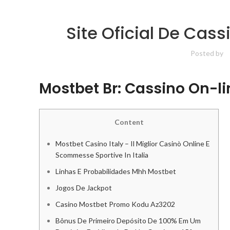
Site Oficial De Cass
Posted by
Mostbet Br: Cassino On-li
Content
Mostbet Casino Italy – Il Miglior Casinò Online E
Scommesse Sportive In Italia
Linhas E Probabilidades Mhh Mostbet
Jogos De Jackpot
Casino Mostbet Promo Kodu Az3202
Bônus De Primeiro Depósito De 100% Em Um