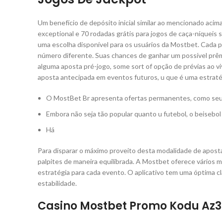
Um benefício de depósito inicial similar ao mencionado aci
exceptional e 70 rodadas grátis para jogos de caça-níqueis s
uma escolha disponível para os usuários da Mostbet. Cada pa
número diferente. Suas chances de ganhar um possível prêm
alguma aposta pré-jogo, some sort of opção de prévias ao vi
aposta antecipada em eventos futuros, u que é uma estraté
O MostBet Br apresenta ofertas permanentes, como seus
Embora não seja tão popular quanto u futebol, o beisebo
Há
Para disparar o máximo proveito desta modalidade de apost
palpites de maneira equilibrada. A Mostbet oferece vários 
estratégia para cada evento. O aplicativo tem uma óptima cl
estabilidade.
Casino Mostbet Promo Kodu Az