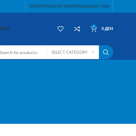
ТИКЕТ
ПРИВАТНОСТ
ИНФОРМАЦИИ
ДОСТАВА
0
ТАКТ
0
ДЕН
SELECT CATEGORY