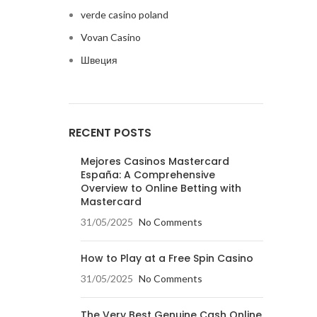
verde casino poland
Vovan Casino
Швеция
RECENT POSTS
Mejores Casinos Mastercard
España: A Comprehensive
Overview to Online Betting with
Mastercard
31/05/2025
No Comments
How to Play at a Free Spin Casino
31/05/2025
No Comments
The Very Best Genuine Cash Online