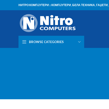
НИТРО КОМПЈУТЕРИ :: КОМПЈУТЕРИ, БЕЛА ТЕХНИКА, ГАЏЕТ
BROWSE CATEGORIES