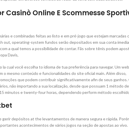
ior Casinò Online E Scommesse Sporti
nárias e combinadas feitas ao listo e em pré-jogo que estejam marcadas 
ash out, operating-system fundos serão depositados em sua conta imedi
com a qual temos a possibilidade de contar. Fãs sobre tênis podem apos
opa Davis,
o la cual você escolha to idioma de tua preferência para navegar. Um web
m o mesmo conteúdo e funcionalidades do site oficial main. Além disso,
romoções que podem contribuir significativamente afin de seus ganhos.
rios, não importando a sua localização, desde que possuam 1 método d
2-15 minutos e twenty-four horas, dependendo perform método escolhid
tbet
 gerir depósitos at the levantamentos de manera segura e rápida. Poré
mportantes acontecimentos de vários jogos na seção de apostas ao vivo.