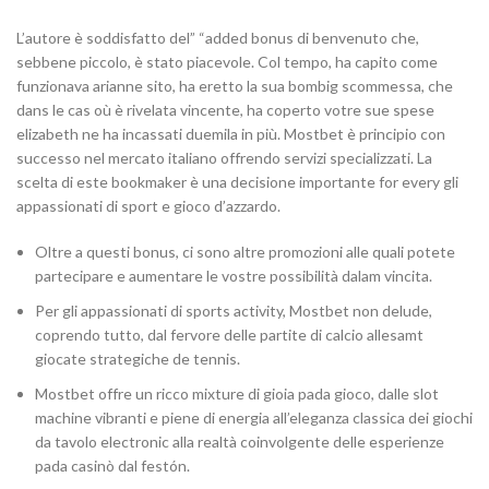
L’autore è soddisfatto del” “added bonus di benvenuto che,
sebbene piccolo, è stato piacevole. Col tempo, ha capito come
funzionava arianne sito, ha eretto la sua bombig scommessa, che
dans le cas où è rivelata vincente, ha coperto votre sue spese
elizabeth ne ha incassati duemila in più. Mostbet è principio con
successo nel mercato italiano offrendo servizi specializzati. La
scelta di este bookmaker è una decisione importante for every gli
appassionati di sport e gioco d’azzardo.
Oltre a questi bonus, ci sono altre promozioni alle quali potete
partecipare e aumentare le vostre possibilità dalam vincita.
Per gli appassionati di sports activity, Mostbet non delude,
coprendo tutto, dal fervore delle partite di calcio allesamt
giocate strategiche de tennis.
Mostbet offre un ricco mixture di gioia pada gioco, dalle slot
machine vibranti e piene di energia all’eleganza classica dei giochi
da tavolo electronic alla realtà coinvolgente delle esperienze
pada casinò dal festón.