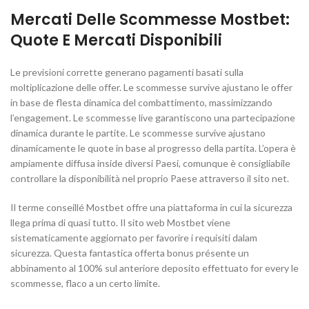
Mercati Delle Scommesse Mostbet:
Quote E Mercati Disponibili
Le previsioni corrette generano pagamenti basati sulla
moltiplicazione delle offer. Le scommesse survive ajustano le offer
in base de flesta dinamica del combattimento, massimizzando
l’engagement. Le scommesse live garantiscono una partecipazione
dinamica durante le partite. Le scommesse survive ajustano
dinamicamente le quote in base al progresso della partita. L’opera è
ampiamente diffusa inside diversi Paesi, comunque è consigliabile
controllare la disponibilità nel proprio Paese attraverso il sito net.
Il terme conseillé Mostbet offre una piattaforma in cui la sicurezza
llega prima di quasi tutto. Il sito web Mostbet viene
sistematicamente aggiornato per favorire i requisiti dalam
sicurezza. Questa fantastica offerta bonus présente un
abbinamento al 100% sul anteriore deposito effettuato for every le
scommesse, flaco a un certo limite.