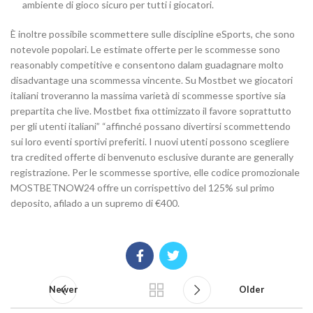
ambiente di gioco sicuro per tutti i giocatori.
È inoltre possibile scommettere sulle discipline eSports, che sono
notevole popolari. Le estimate offerte per le scommesse sono
reasonably competitive e consentono dalam guadagnare molto
disadvantage una scommessa vincente. Su Mostbet we giocatori
italiani troveranno la massima varietà di scommesse sportive sia
prepartita che live. Mostbet fixa ottimizzato il favore soprattutto
per gli utenti italiani” “affinché possano divertirsi scommettendo
sui loro eventi sportivi preferiti. I nuovi utenti possono scegliere
tra credited offerte di benvenuto esclusive durante are generally
registrazione. Per le scommesse sportive, elle codice promozionale
MOSTBETNOW24 offre un corrispettivo del 125% sul primo
deposito, afilado a un supremo di €400.
Newer
Older