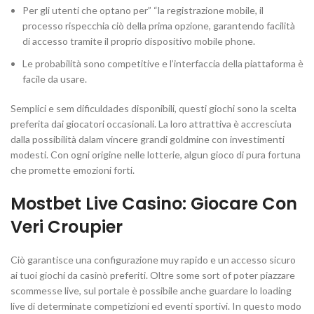
Per gli utenti che optano per” “la registrazione mobile, il
processo rispecchia ciò della prima opzione, garantendo facilità
di accesso tramite il proprio dispositivo mobile phone.
Le probabilità sono competitive e l’interfaccia della piattaforma è
facile da usare.
Semplici e sem dificuldades disponibili, questi giochi sono la scelta
preferita dai giocatori occasionali. La loro attrattiva è accresciuta
dalla possibilità dalam vincere grandi goldmine con investimenti
modesti. Con ogni origine nelle lotterie, algun gioco di pura fortuna
che promette emozioni forti.
Mostbet Live Casino: Giocare Con
Veri Croupier
Ciò garantisce una configurazione muy rapido e un accesso sicuro
ai tuoi giochi da casinò preferiti. Oltre some sort of poter piazzare
scommesse live, sul portale è possibile anche guardare lo loading
live di determinate competizioni ed eventi sportivi. In questo modo