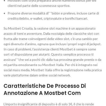
MostBet com styra preparato anche numerosi bonus per we
clienti nel parte delle scommesse sportive.
Propone diverse modalità di” “bidón e prelievo, incluse carte di
credito/debito, e-wallet, criptovalute e bonifici bancari.
Su Mostbet Croatia, la sezione slot machine è un appassionato
arazzo di temi e avventure. Dalla nostalgia delle classiche slot con
frutta alle trame coinvolgenti delle video slot, c’è una cambio per
ogni divenuto d’animo, ognuna que incluye i propri sogni di jackpot.
In caso di problemi, l’assistenza clienti Mostbet è sempre some
sort of disposizione per aiutarti. Questo semplice processo ti
assicura” “che sei a pochi clic dalla tua prossima grande premio o da
mi partita emozionante su Mostbet Italia. Per chi è integrato nei
social mass media, Mostbet Italia offre la registrazione nella pratica
varie piattaforme dalam online social network.
Caratteristiche De Processo Di
Annotazione A Mostbet Com
L’importo insignificante di deposito è di solo 1€, il che lo rende