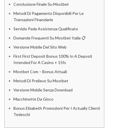
Conclusione Finale Su Mostbet
Metodi Di Pagamento Disponibili Per Le
Transazioni Finanziarie
Servizio Pada Assistenza Qualificato
Domande Frequenti Su Mostbet Italia 📋
Versione Mobile Del Sito Web
First First Deposit Bonus 100% In A Deposit
Intended For A Casino + 15fs
Mostbet Com – Bonus Attuali
Metodi Di Prelievo Su Mostbet
Versione Mobile Senza Download
Macchinette Da Gioco
Bonus Elizabeth Promozioni Per I Actually Clienti
Tedeschi