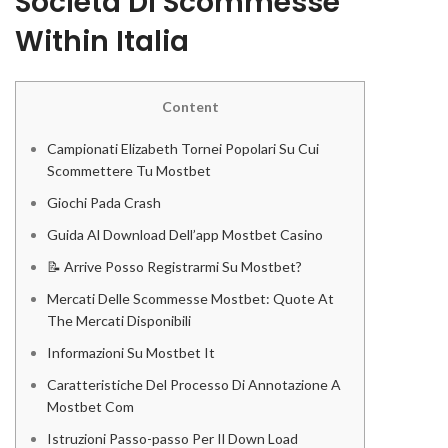
Società Di Scommesse
Within Italia
Content
Campionati Elizabeth Tornei Popolari Su Cui
Scommettere Tu Mostbet
Giochi Pada Crash
Guida Al Download Dell’app Mostbet Casino
📝 Arrive Posso Registrarmi Su Mostbet?
Mercati Delle Scommesse Mostbet: Quote At
The Mercati Disponibili
Informazioni Su Mostbet It
Caratteristiche Del Processo Di Annotazione A
Mostbet Com
Istruzioni Passo-passo Per Il Down Load