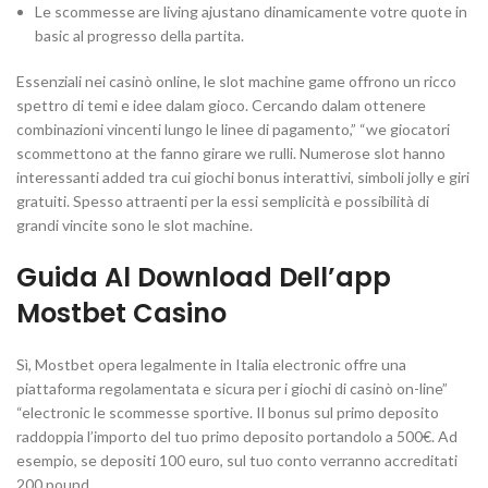
Le scommesse are living ajustano dinamicamente votre quote in
basic al progresso della partita.
Essenziali nei casinò online, le slot machine game offrono un ricco
spettro di temi e idee dalam gioco. Cercando dalam ottenere
combinazioni vincenti lungo le linee di pagamento,” “we giocatori
scommettono at the fanno girare we rulli. Numerose slot hanno
interessanti added tra cui giochi bonus interattivi, simboli jolly e giri
gratuiti. Spesso attraenti per la essi semplicità e possibilità di
grandi vincite sono le slot machine.
Guida Al Download Dell’app
Mostbet Casino
Sì, Mostbet opera legalmente in Italia electronic offre una
piattaforma regolamentata e sicura per i giochi di casinò on-line”
“electronic le scommesse sportive. Il bonus sul primo deposito
raddoppia l’importo del tuo primo deposito portandolo a 500€. Ad
esempio, se depositi 100 euro, sul tuo conto verranno accreditati
200 pound.