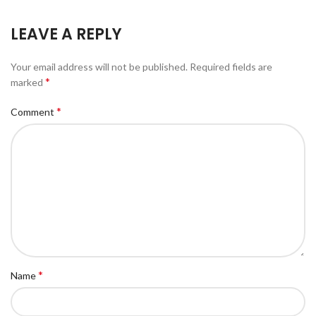
LEAVE A REPLY
Your email address will not be published.
Required fields are
*
marked
*
Comment
*
Name