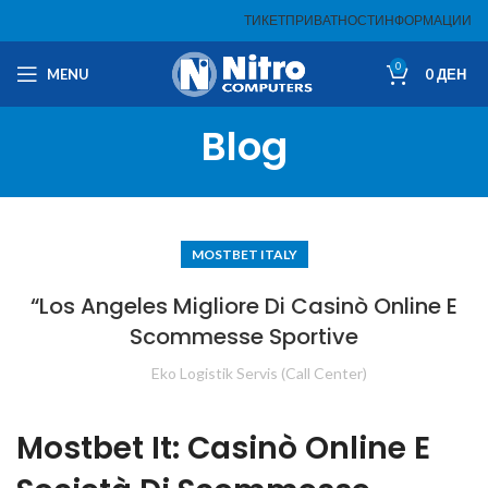
ТИКЕТ
ПРИВАТНОСТ
ИНФОРМАЦИИ
0
MENU
0
ДЕН
Blog
MOSTBET ITALY
“Los Angeles Migliore Di Casinò Online E
Scommesse Sportive
Eko Logistik Servis (Call Center)
Mostbet It: Casinò Online E