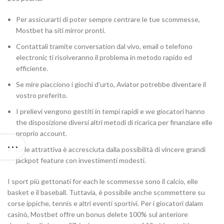
Per assicurarti di poter sempre centrare le tue scommesse,
Mostbet ha siti mirror pronti.
Contattali tramite conversation dal vivo, email o telefono
electronic ti risolveranno il problema in metodo rapido ed
efficiente.
Se mire piacciono i giochi d’urto, Aviator potrebbe diventare il
vostro preferito.
I prelievi vengono gestiti in tempi rapidi e we giocatori hanno
the disposizione diversi altri metodi di ricarica per finanziare elle
proprio account.
La le attrattiva è accresciuta dalla possibilità di vincere grandi
jackpot feature con investimenti modesti.
I sport più gettonati for each le scommesse sono il calcio, elle
basket e il baseball. Tuttavia, è possibile anche scommettere su
corse ippiche, tennis e altri eventi sportivi. Per i giocatori dalam
casinò, Mostbet offre un bonus delete 100% sul anteriore