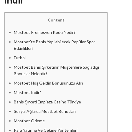
Indir”
Content
Mostbet Promosyon Kodu Nedir?
Mostbet’te Bahis Yapılabilecek Popüler Spor
Etkinlikleri
Futbol
Mostbet Bahis Şirketinin Müşterilere Sağladığı
Bonuslar Nelerdir?
Mostbet Hoş Geldin Bonusunuzu Alın
Mostbet Indir”
Bahis Şirketi Empieza Casino Türkiye
Sosyal Ağlarda Mostbet Bonusları
Mostbet Ödeme
Para Yatırma Ve Çekme Yöntemleri