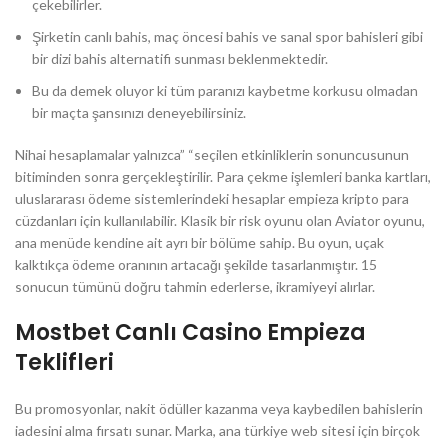
çekebilirler.
Şirketin canlı bahis, maç öncesi bahis ve sanal spor bahisleri gibi
bir dizi bahis alternatifi sunması beklenmektedir.
Bu da demek oluyor ki tüm paranızı kaybetme korkusu olmadan
bir maçta şansınızı deneyebilirsiniz.
Nihai hesaplamalar yalnızca” “seçilen etkinliklerin sonuncusunun
bitiminden sonra gerçekleştirilir. Para çekme işlemleri banka kartları,
uluslararası ödeme sistemlerindeki hesaplar empieza kripto para
cüzdanları için kullanılabilir. Klasik bir risk oyunu olan Aviator oyunu,
ana menüde kendine ait ayrı bir bölüme sahip. Bu oyun, uçak
kalktıkça ödeme oranının artacağı şekilde tasarlanmıştır. 15
sonucun tümünü doğru tahmin ederlerse, ikramiyeyi alırlar.
Mostbet Canlı Casino Empieza
Teklifleri
Bu promosyonlar, nakit ödüller kazanma veya kaybedilen bahislerin
iadesini alma fırsatı sunar. Marka, ana türkiye web sitesi için birçok