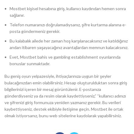
Mostbet kişisel hesabına giriş, kullanıcı kaydından hemen sonra
sağlanır.
Telefon numaranızı doğrulamadıysanız, şifre kurtarma alanına e-
posta göndermeniz gerekir.
Bu kalabalık ailede her zaman hoş karşılanacaksınız ve katıldığınız
andan itibaren yaşayacağınız avantajlardan memnun kalacaksınız.
Evet, Mostbet bahis ve gambling establishment oyunlarında
bonuslar sunmaktadır.
Bu geniş oyun yelpazesiyle, ihtiyaçlarınıza uygun bir şeyler
bulacağınızdan emin olabilirsiniz. Hesap oluşturulduktan sonra giriş
bilgilerinizi içeren bir mesaj görüntülenir. E-postanıza
gönderdiyseniz ya da resim olarak kaydettiyseniz,” “kullanıcı adınızı
ve şifrenizi giriş formunuza yeniden yazmanız gerekir. Bu verileri
kaybettiyseniz, destek ekibiyle iletişime geçin. Mostbet ile ortak
olmak istiyorsanız, bunu web sitelerine kaydolarak yapabilirsiniz.