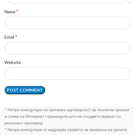
*
Name
*
Email
Website
* Нитро компјутери не презема одговорност за технички грешки
и слики на Интернет страницата што не соодветствуваат со
реалниот производ
* Нитро компјутери го задржува правото за промена на цените