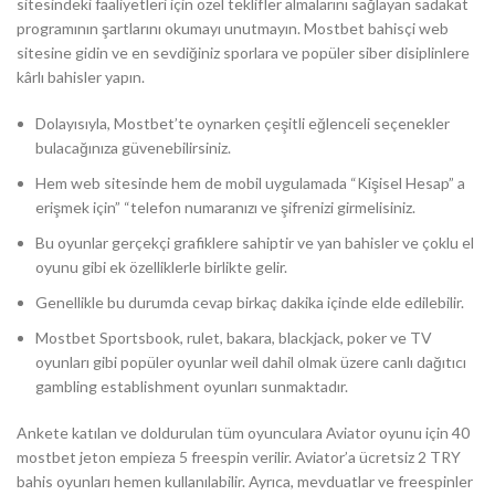
sitesindeki faaliyetleri için özel teklifler almalarını sağlayan sadakat
programının şartlarını okumayı unutmayın. Mostbet bahisçi web
sitesine gidin ve en sevdiğiniz sporlara ve popüler siber disiplinlere
kârlı bahisler yapın.
Dolayısıyla, Mostbet’te oynarken çeşitli eğlenceli seçenekler
bulacağınıza güvenebilirsiniz.
Hem web sitesinde hem de mobil uygulamada “Kişisel Hesap” a
erişmek için” “telefon numaranızı ve şifrenizi girmelisiniz.
Bu oyunlar gerçekçi grafiklere sahiptir ve yan bahisler ve çoklu el
oyunu gibi ek özelliklerle birlikte gelir.
Genellikle bu durumda cevap birkaç dakika içinde elde edilebilir.
Mostbet Sportsbook, rulet, bakara, blackjack, poker ve TV
oyunları gibi popüler oyunlar weil dahil olmak üzere canlı dağıtıcı
gambling establishment oyunları sunmaktadır.
Ankete katılan ve doldurulan tüm oyunculara Aviator oyunu için 40
mostbet jeton empieza 5 freespin verilir. Aviator’a ücretsiz 2 TRY
bahis oyunları hemen kullanılabilir. Ayrıca, mevduatlar ve freespinler