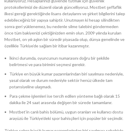
kullanıyoruz. Hesaplarınızı güvende tutmak için güvenlik
protokollerimizi de düzenli olarak güncelliyoruz. Mostbet şeffaflık
ilkesi gereği gerektiğinde lisans detaylarını ve şirket bilgilerini talep
edebileceğiniz bir yapıya sahiptir. Unutmayın ki hesap silindikten
sonra geri yüklenemez, bu nedenle silme talebini göndermeden
önce tüm bakiyenizi çektiğinizden emin olun. 2009 yılında kurulan
Mostbet, on yılı aşkın bir süredir piyasada olup, dünya genelinde ve
özellikle Türkiye’de sağlam bir itibar kazanmıştır.
İkinci durumda, oyuncunun numarasını doğru bir şekilde
belirtmesi ve para birimini seçmesi gerekir.
Türkiye en büyük kumar pazarınlarindan biri sayılması nedeniyle,
yasal olarak ve durum nedeniyle sektör henüz ülkede tam
potansiyeline ulaşmadı.
Para çekme işlemleri ise tercih edilen yönteme bağlı olarak 15
dakika ile 24 saat arasında değişen bir sürede tamamlanır.
Mostbet’in canlı bahis bölümü, uygun oranları ve kullanıcı dostu
arayüzü ile Türkiye’deki spor bahisçileri için popüler bir seçimdir.
Türkiye sobre büyük kumar pazarınlarindan biri sayılması sebebiyle,