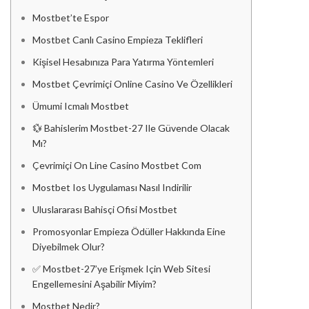
Mostbet’te Espor
Mostbet Canlı Casino Empieza Teklifleri
Kişisel Hesabınıza Para Yatırma Yöntemleri
Mostbet Çevrimiçi Online Casino Ve Özellikleri
Ümumi Icmalı Mostbet
💱 Bahislerim Mostbet-27 Ile Güvende Olacak
Mı?
Çevrimiçi On Line Casino Mostbet Com
Mostbet Ios Uygulaması Nasıl Indirilir
Uluslararası Bahisçi Ofisi Mostbet
Promosyonlar Empieza Ödüller Hakkında Eine
Diyebilmek Olur?
✅ Mostbet-27’ye Erişmek Için Web Sitesi
Engellemesini Aşabilir Miyim?
Mostbet Nedir?