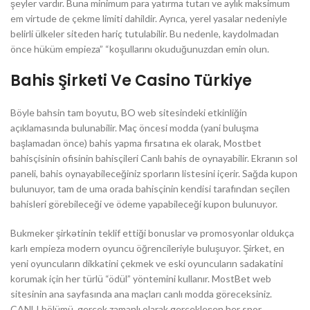
şeyler vardır. Buna minimum para yatırma tutarı ve aylık maksimum
em virtude de çekme limiti dahildir. Ayrıca, yerel yasalar nedeniyle
belirli ülkeler siteden hariç tutulabilir. Bu nedenle, kaydolmadan
önce hüküm empieza” “koşullarını okuduğunuzdan emin olun.
Bahis Şirketi Ve Casino Türkiye
Böyle bahsin tam boyutu, BO web sitesindeki etkinliğin
açıklamasında bulunabilir. Maç öncesi modda (yani buluşma
başlamadan önce) bahis yapma fırsatına ek olarak, Mostbet
bahisçisinin ofisinin bahisçileri Canlı bahis de oynayabilir. Ekranın sol
paneli, bahis oynayabileceğiniz sporların listesini içerir. Sağda kupon
bulunuyor, tam de uma orada bahisçinin kendisi tarafından seçilen
bahisleri görebileceği ve ödeme yapabileceği kupon bulunuyor.
Bukmeker şirkətinin teklif ettiği bonuslar və promosyonlar oldukça
karlı empieza modern oyuncu öğrencileriyle buluşuyor. Şirket, en
yeni oyuncuların dikkatini çekmek ve eski oyuncuların sadakatini
korumak için her türlü “ödül” yöntemini kullanır. MostBet web
sitesinin ana sayfasında ana maçları canlı modda göreceksiniz.
CANLI bölümü, gerçek zamanlı olarak gerçekleşen her spor