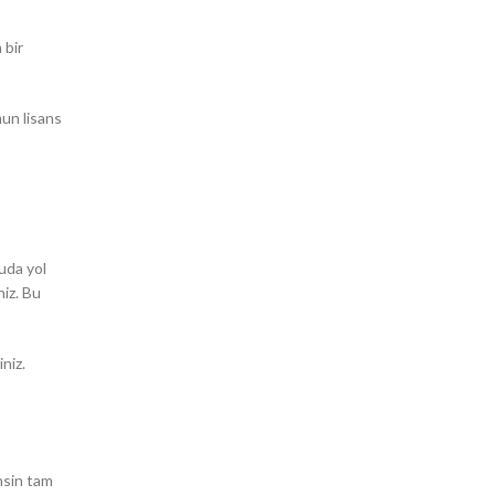
 bir
mun lisans
uda yol
niz. Bu
niz.
hsin tam