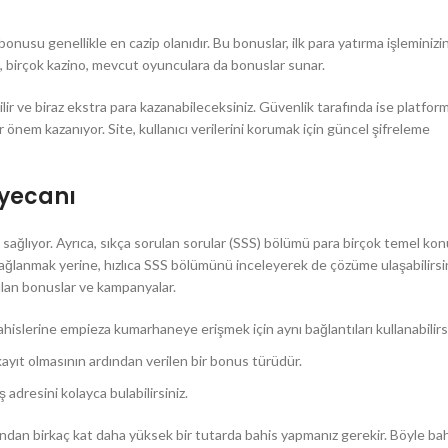
onusu genellikle en cazip olanıdır. Bu bonuslar, ilk para yatırma işleminizin
a, birçok kazino, mevcut oyunculara da bonuslar sunar.
lir ve biraz ekstra para kazanabileceksiniz. Güvenlik tarafında ise platfor
r önem kazanıyor. Site, kullanıcı verilerini korumak için güncel şifreleme
eyecanı
sağlıyor. Ayrıca, sıkça sorulan sorular (SSS) bölümü para birçok temel kon
ye bağlanmak yerine, hızlıca SSS bölümünü inceleyerek de çözüme ulaşabilirsi
ulan bonuslar ve kampanyalar.
hislerine empieza kumarhaneye erişmek için aynı bağlantıları kullanabilirsi
ayıt olmasının ardından verilen bir bonus türüdür.
ş adresini kolayca bulabilirsiniz.
dan birkaç kat daha yüksek bir tutarda bahis yapmanız gerekir. Böyle ba