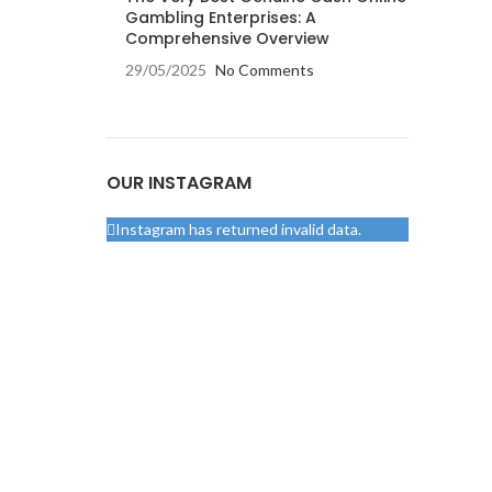
Gambling Enterprises: A
Comprehensive Overview
29/05/2025
No Comments
OUR INSTAGRAM
Instagram has returned invalid data.