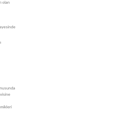
ı olan
sayesinde
ı
konusunda
visine
mikleri