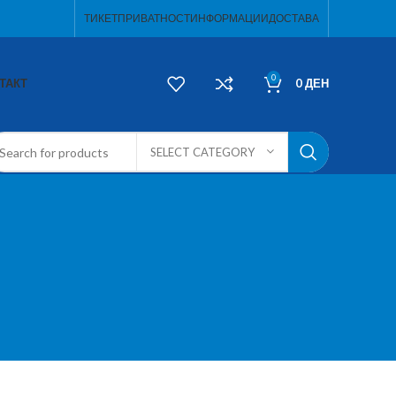
ТИКЕТ
ПРИВАТНОСТ
ИНФОРМАЦИИ
ДОСТАВА
0
ТАКТ
0
ДЕН
SELECT CATEGORY