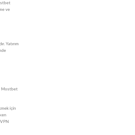
ostbet
eme ve
ır. Yatırım
inde
ım Mostbet
kmek için
rken
e VPN