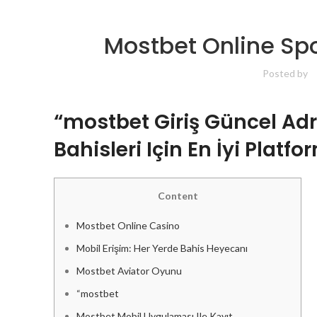
Mostbet Online Spo
Posted by
“mostbet Giriş Güncel Adr
Bahisleri Için En İyi Platfo
Content
Mostbet Online Casino
Mobil Erişim: Her Yerde Bahis Heyecanı
Mostbet Aviator Oyunu
“mostbet
Mostbet Mobil Uygulaması Ile Kayıt