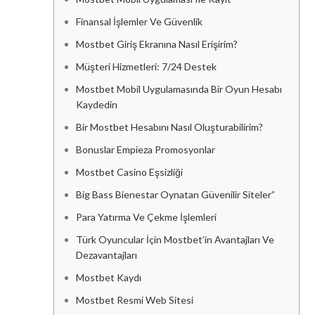
Finansal İşlemler Ve Güvenlik
Mostbet Giriş Ekranına Nasıl Erişirim?
Müşteri Hizmetleri: 7/24 Destek
Mostbet Mobil Uygulamasında Bir Oyun Hesabı
Kaydedin
Bir Mostbet Hesabını Nasıl Oluşturabilirim?
Bonuslar Empieza Promosyonlar
Mostbet Casino Eşsizliği
Big Bass Bienestar Oynatan Güvenilir Siteler”
Para Yatırma Ve Çekme İşlemleri
Türk Oyuncular İçin Mostbet’in Avantajları Ve
Dezavantajları
Mostbet Kaydı
Mostbet Resmi Web Sitesi