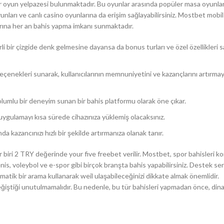
ir oyun yelpazesi bulunmaktadır. Bu oyunlar arasında popüler masa oyunlar
yunları ve canlı casino oyunlarına da erişim sağlayabilirsiniz. Mostbet mobil
arına her an bahis yapma imkanı sunmaktadır.
i bir çizgide denk gelmesine dayansa da bonus turları ve özel özellikleri 
enekleri sunarak, kullanıcılarının memnuniyetini ve kazançlarını artırmay
 olumlu bir deneyim sunan bir bahis platformu olarak öne çıkar.
gulamayı kısa sürede cihazınıza yüklemiş olacaksınız.
a kazancınızı hızlı bir şekilde artırmanıza olanak tanır.
r biri 2 TRY değerinde your five freebet verilir. Mostbet, spor bahisleri 
is, voleybol ve e-spor gibi birçok branşta bahis yapabilirsiniz. Destek ser
tik bir arama kullanarak weil ulaşabileceğinizi dikkate almak önemlidir.
eğiştiği unutulmamalıdır. Bu nedenle, bu tür bahisleri yapmadan önce, dina