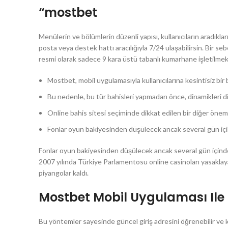
“mostbet
Menülerin ve bölümlerin düzenli yapısı, kullanıcıların aradıkl
posta veya destek hattı aracılığıyla 7/24 ulaşabilirsin. Bir se
resmi olarak sadece 9 kara üstü tabanlı kumarhane işletilmekt
Mostbet, mobil uygulamasıyla kullanıcılarına kesintisiz bi
Bu nedenle, bu tür bahisleri yapmadan önce, dinamikleri d
Online bahis sitesi seçiminde dikkat edilen bir diğer önemli 
Fonlar oyun bakiyesinden düşülecek ancak several gün içi
Fonlar oyun bakiyesinden düşülecek ancak several gün içinde
2007 yılında Türkiye Parlamentosu online casinoları yasaklay
piyangolar kaldı.
Mostbet Mobil Uygulaması Ile 
Bu yöntemler sayesinde güncel giriş adresini öğrenebilir ve ke