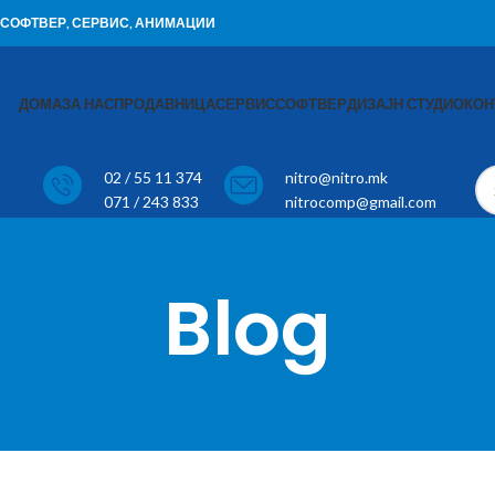
И, СОФТВЕР, СЕРВИС, АНИМАЦИИ
ДОМА
ЗА НАС
ПРОДАВНИЦА
СЕРВИС
СОФТВЕР
ДИЗАЈН СТУДИО
КОН
02 / 55 11 374
nitro@nitro.mk
071 / 243 833
nitrocomp@gmail.com
Blog