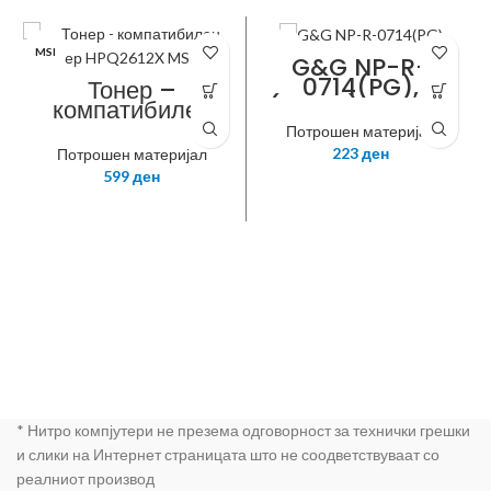
MSI
NITRO
G&G NP-R-
0714(PG),
Тонер –
(T0714), Yellow,
компатибилен
(13ml), Ink
тонер HPQ2612X
Потрошен материјал
Cartridge for
MS IND.
223
ден
Потрошен материјал
Epson
599
ден
D78/DX4000/D
X4050/DX500D
X5050/DX6000
/DX6050
* Нитро компјутери не презема одговорност за технички грешки
и слики на Интернет страницата што не соодветствуваат со
реалниот производ