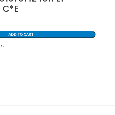
 C*E
ADD TO CART
ist