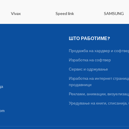
Vivax
Speed link
SAMSUNG
ШТО РАБОТИМЕ?
Продажба на хардвер и софтве
Изработка на софтвер
Сервис и одржување
Изработка на интернет страниц
продавници
да
Реклами, анимации, визуелиза
Уредување на книги, списанија
com