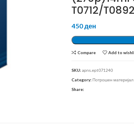
T0712/T0892
450
ден
Compare
Add to wishl
SKU:
apns.ept071240
Category:
Потрошен материјал
Share: