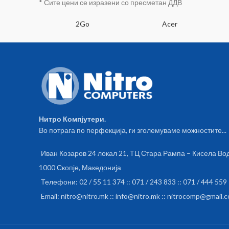
* Сите цени се изразени со пресметан ДДВ
SA
2Go
Acer
Нитро Компјутери.
Во потрага по перфекција, ги зголемуваме можностите...
Иван Козаров 24 локал 21, ТЦ Стара Рампа – Кисела Во
1000 Скопје, Македонија
Телефони: 02 / 55 11 374 :: 071 / 243 833 :: 071 / 444 559
Email: nitro@nitro.mk :: info@nitro.mk :: nitrocomp@gmail.