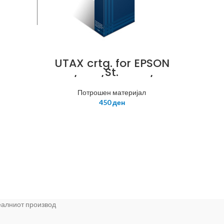
UTAX crtg. for EPSON
St.
D78/D92/DX4450/745
0 yellow (270p)14ml
Потрошен материјал
C13T07144011 EI-
450
ден
T0714/T0894 Y*E
реалниот производ