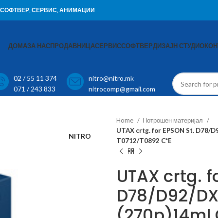
И, СОФТВЕР, СЕРВИС, АНИМАЦИИ
ДОМА
ЗА НАС
ПРОДАВНИЦА
СЕРВИС
СОФТВЕР
ДИЗАЈН СТУДИО
КОН
02 / 55 11 374
nitro@nitro.mk
071 / 243 833
nitrocomp@gmail.com
Home
Потрошен материјал
UTAX crtg. for EPSON St. D78/
NITRO
T0712/T0892 C*E
UTAX crtg. f
D78/D92/DX
(270p)14ml 