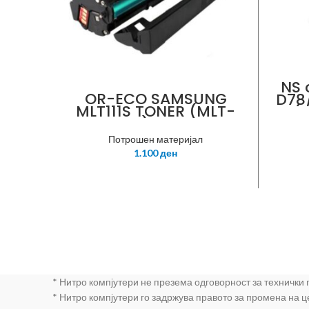
NS 
OR-ECO SAMSUNG
D78
MLT111S TONER (MLT-
0 (
D111S), M2022
Потрошен материјал
1.100
ден
* Нитро компјутери не презема одговорност за технички
* Нитро компјутери го задржува правото за промена на 