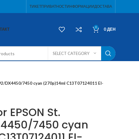
ТИКЕТ
ПРИВАТНОСТ
ИНФОРМАЦИИ
ДОСТАВА
0
ТАКТ
0
ДЕН
SELECT CATEGORY
D92/DX4450/7450 cyan (270p)14ml C13T07124011 EI-
or EPSON St.
4450/7450 cyan
C13T07124011 EI-