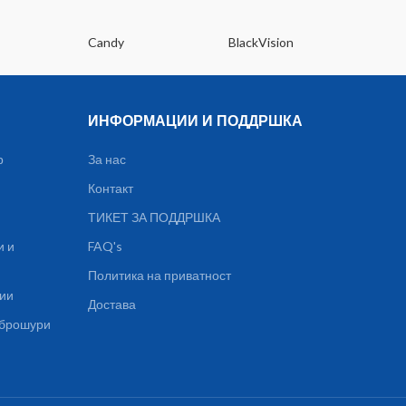
Candy
BlackVision
Dee
ИНФОРМАЦИИ И ПОДДРШКА
р
За нас
Контакт
ТИКЕТ ЗА ПОДДРШКА
и и
FAQ's
Политика на приватност
ции
Достава
, брошури