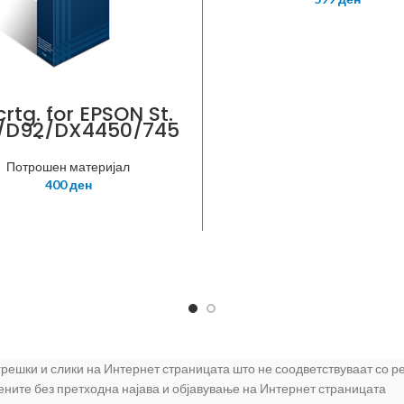
crtg. for EPSON St.
/D92/DX4450/745
15ml) C13T07114011
NE-T0711BK
Потрошен материјал
400
ден
 грешки и слики на Интернет страницата што не соодветствуваат со 
цените без претходна најава и објавување на Интернет страницата