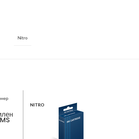
Nitro
NITRO
NITRO
илен
 MS