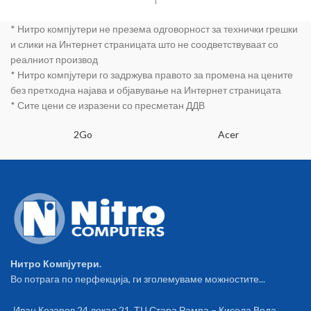
TRIUMPH
* Нитро компјутери не презема одговорност за технички грешки
и слики на Интернет страницата што не соодветствуваат со
реалниот производ
* Нитро компјутери го задржува правото за промена на цените
без претходна најава и објавување на Интернет страницата
* Сите цени се изразени со пресметан ДДВ
2Go
Acer
Нитро Компјутери.
Во потрага по перфекција, ги зголемуваме можностите...
Иван Козаров 24 локал 21, ТЦ Стара Рампа – Кисела Вода