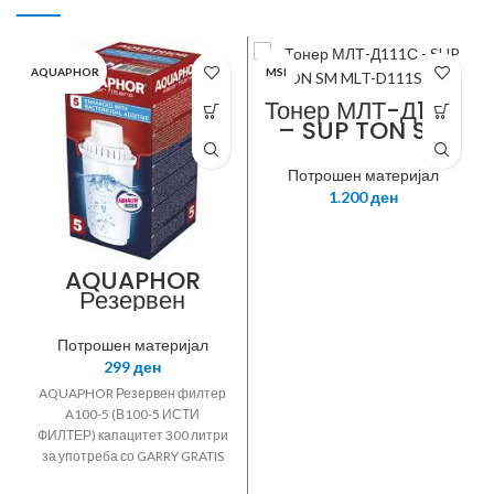
AQUAPHOR
MSI
Тонер МЛТ-Д111С
– SUP TON SM
MLT-D111S MS
Потрошен материјал
1.200
ден
AQUAPHOR
Резервен
филтер A100-5
(В100-5 ИСТИ
Потрошен материјал
ФИЛТЕР)
299
ден
AQUAPHOR Резервен филтер
A100-5 (В100-5 ИСТИ
ФИЛТЕР) капацитет 300 литри
за употреба со GARRY GRATIS
ULTRA ART PREMIUM PRESTIGE