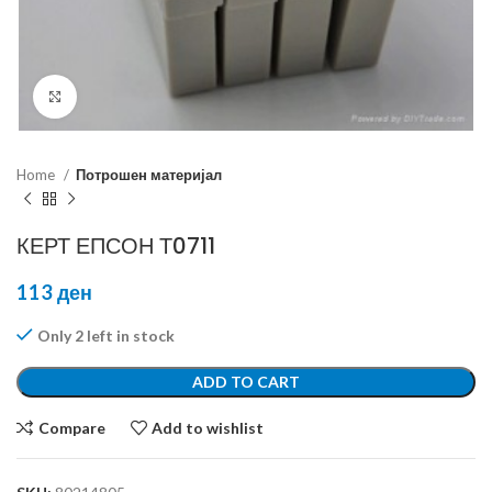
Click to enlarge
Home
Потрошен материјал
КЕРТ ЕПСОН Т0711
113
ден
Only 2 left in stock
ADD TO CART
Compare
Add to wishlist