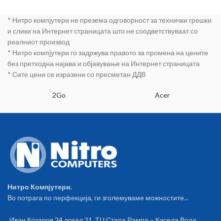
* Нитро компјутери не презема одговорност за технички грешки
и слики на Интернет страницата што не соодветствуваат со
реалниот производ
* Нитро компјутери го задржува правото за промена на цените
без претходна најава и објавување на Интернет страницата
* Сите цени се изразени со пресметан ДДВ
2Go
Acer
Нитро Компјутери.
Во потрага по перфекција, ги зголемуваме можностите...
Иван Козаров 24 локал 21, ТЦ Стара Рампа – Кисела Вода