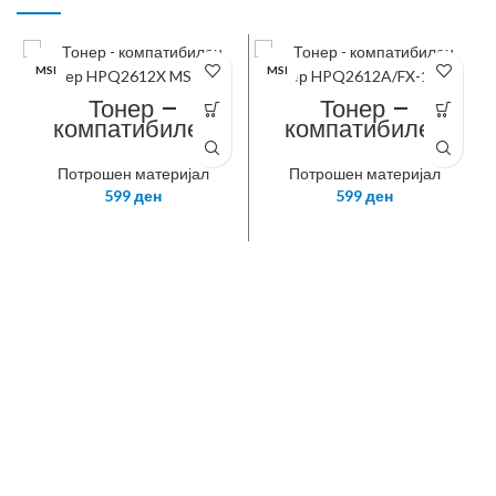
MSI
MSI
Тонер –
Тонер –
компатибилен
компатибилен
тонер HPQ2612X
тонер
MS IND.
HPQ2612A/FX-
Потрошен материјал
Потрошен материјал
10 MS
599
ден
599
ден