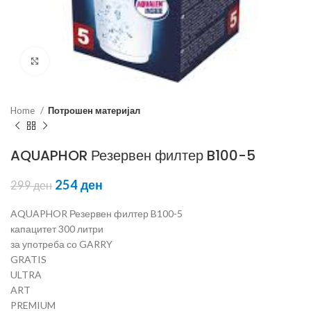
Click to enlarge
Home
Потрошен материјал
AQUAPHOR Резервен филтер B100-5
254
ден
299
ден
AQUAPHOR Резервен филтер B100-5
капацитет 300 литри
за употреба со GARRY
GRATIS
ULTRA
ART
PREMIUM