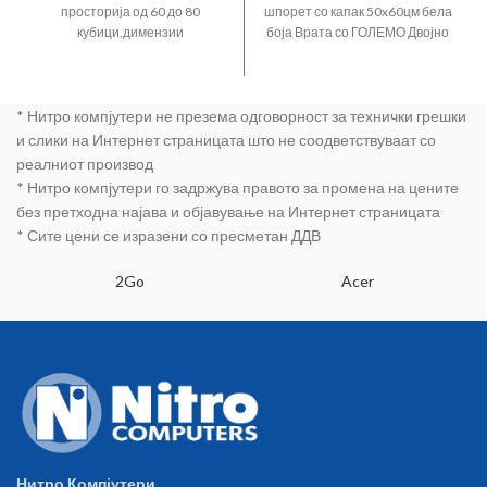
дносен
просторија од 60 до 80
шпорет со капак 50x60цм бела
термостат
кубици,димензии
боја Врата со ГОЛЕМО Двојно
45x9x118цм,8.06кг
стакло кое се вади од
тежина,можност за
внатрешниот дел за лесно
монтирање на ѕид
чистење EASY Cleaning
* Нитро компјутери не презема одговорност за технички грешки
technology Капацитет на
рерна 58л 4 електрични
и слики на Интернет страницата што не соодветствуваат со
рингли светло во рерната
реалниот производ
термостат 1 тава + 1 решетка
* Нитро компјутери го задржува правото за промена на цените
А енергетска класа
без претходна најава и објавување на Интернет страницата
* Сите цени се изразени со пресметан ДДВ
2Go
Acer
Нитро Компјутери.