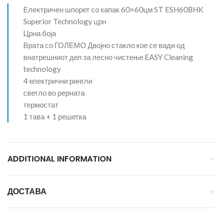
Електричен шпорет со капак 60×60цм ST ESH60BHK
Superior Technology црн
Црна боја
Врата со ГОЛЕМО Двојно стакло кое се вади од
внатрешниот дел за лесно чистење EASY Cleaning
technology
4 електрични рингли
светло во рерната
термостат
1 тава + 1 решетка
ADDITIONAL INFORMATION
ДОСТАВА