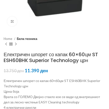
Click to enlarge
Home
Бела техника
Електричен шпорет со капак 60×60цм ST
ESH60BHK Superior Technology црн
11.390
ден
13.750
ден
Електричен шпорет со капак 60×60цм ST ESH60BHK Superior
Technology црн
Црна боја
Врата со ГОЛЕМО Двојно стакло кое се вади од внатрешниот
дел за лесно чистење EASY Cleaning technology
4 електрични рингли