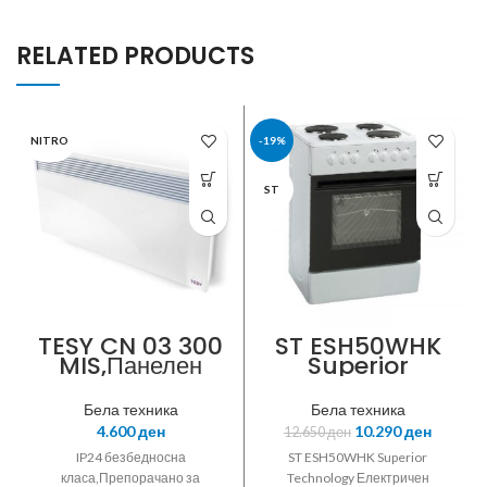
RELATED PRODUCTS
NITRO
-19%
ST
TESY CN 03 300
ST ESH50WHK
MIS,Панелен
Superior
конвектор,3.0KW
Technology
,Ултра тивок и
Електричен
Бела техника
Бела техника
брзо
шпорет со капак
4.600
ден
10.290
ден
12.650
ден
загревачки,регул
50×60цм
ационен
IP24 безбедносна
ST ESH50WHK Superior
термостат,безбе
класа,Препорачано за
Technology Електричен