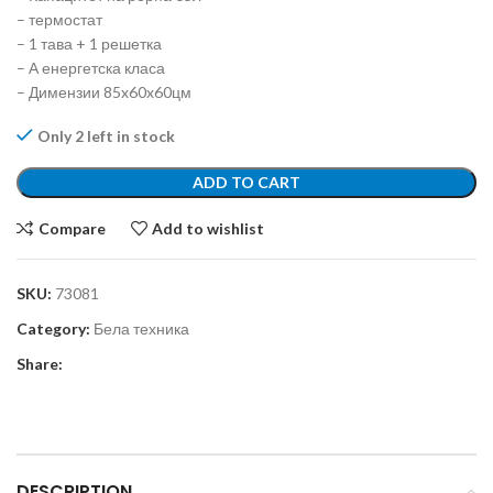
– термостат
– 1 тава + 1 решетка
– А енергетска класа
– Димензии 85x60x60цм
Only 2 left in stock
ADD TO CART
Compare
Add to wishlist
SKU:
73081
Category:
Бела техника
Share:
DESCRIPTION