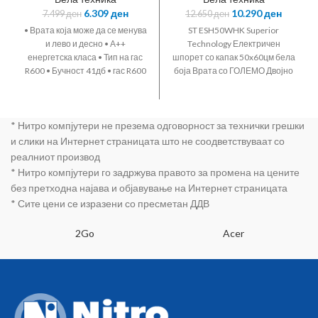
одржување •
шпорет со капак
6.309
ден
10.290
ден
7.499
ден
12.650
ден
бела боја •
50×60цм
Direct cooling •
• Врата која може да се менува
ST ESH50WHK Superior
Нето капацитет
и лево и десно • А++
Technology Електричен
98л • 85цм
енергетска класа • Тип на гас
шпорет со капак 50x60цм бела
висина •
R600 • Бучност 41дб • гас R600
боја Врата со ГОЛЕМО Двојно
Транспарентни
• ВxШXД 85x50x54 цм
стакло кое се вади од
фиоки • Полици
внатрешниот дел за лесно
од темперно
чистење EASY Cleaning
стакло •
* Нитро компјутери не презема одговорност за технички грешки
technology Капацитет на
Механичка
рерна 58л 4 електрични
и слики на Интернет страницата што не соодветствуваат со
контрола на
рингли светло во рерната
реалниот производ
температурата •
термостат 1 тава + 1 решетка
Внатрешно
* Нитро компјутери го задржува правото за промена на цените
А енергетска класа
осветлување
без претходна најава и објавување на Интернет страницата
* Сите цени се изразени со пресметан ДДВ
2Go
Acer