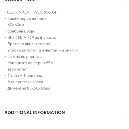
TELEFUNKEN TWEC 6060SF
– Комбиниран шпорет
– 60×60цм
– сребрена боја
– ВЕНТИЛАТОР во фурната
– Врата со двојно стакло
– 2 гасни рингли + 2 електрични рингли
– светло во рерната
– Капацитет на рерна 65л
– термостат
– 1 тава + 1 решетка
– А енергетска класа
– Димензии 85x60x60цм
ADDITIONAL INFORMATION