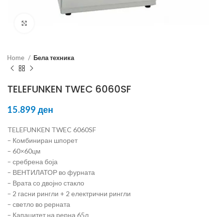
Click to enlarge
Home
Бела техника
TELEFUNKEN TWEC 6060SF
15.899
ден
TELEFUNKEN TWEC 6060SF
– Комбиниран шпорет
– 60×60цм
– сребрена боја
– ВЕНТИЛАТОР во фурната
– Врата со двојно стакло
– 2 гасни рингли + 2 електрични рингли
– светло во рерната
– Капацитет на рерна 65л