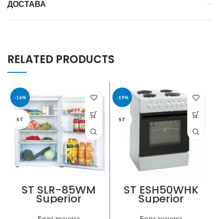
ДОСТАВА
RELATED PRODUCTS
-16%
-19%
ST
ST
ST SLR-85WM
ST ESH50WHK
Superior
Superior
Technology •
Technology
Фрижидер за
Електричен
Бела техника
Бела техника