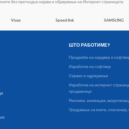
цените без претходна најава и објавување на Интернет страницата
Vivax
Speed link
SAMSUNG
ШТО РАБОТИМЕ?
Продажба на хардвер и софтве
Изработка на софтвер
Сервис и одржување
Изработка на интернет страниц
продавници
да
Реклами, анимации, визуелиза
Уредување на книги, списанија
com