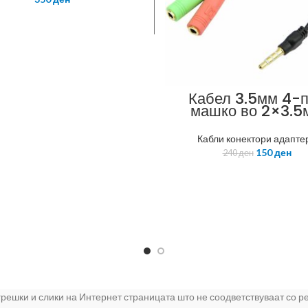
Кабел 3.5мм 4-
машко во 2×3.5
женски 3-пин
Кабли конектори адапте
150
ден
240
ден
 грешки и слики на Интернет страницата што не соодветствуваат со 