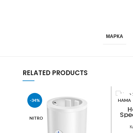
МАРКА
RELATED PRODUCTS
-34%
HAMA
H
Spe
NITRO
К