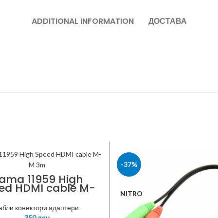
ADDITIONAL INFORMATION
ДОСТАВА
-37%
ama 11959 High
ed HDMI cable M-
M 3m
NITRO
абли конектори адаптери
350
ден