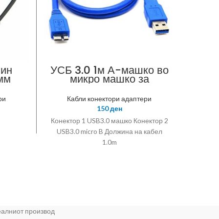
пин
УСБ 3.0 1м А-машко во
Ka
мм
микро машко за
надворешен диск
ри
Кабли конектори адаптери
К
150
ден
Конектор 1 USB3.0 машко Конектор 2
USB3.0 micro B Должина на кабел
1.0m
реалниот производ