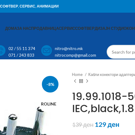
И, СОФТВЕР, СЕРВИС, АНИМАЦИИ
ДОМА
ЗА НАС
ПРОДАВНИЦА
СЕРВИС
СОФТВЕР
ДИЗАЈН СТУДИО
КОН
02 / 55 11 374
nitro@nitro.mk
071 / 243 833
nitrocomp@gmail.com
Home
Кабли конектори адаптер
-8%
19.99.1018-5
ROLINE
IEC,black,1.
129
ден
139
ден