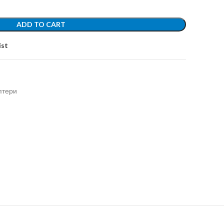
ADD TO CART
ist
птери