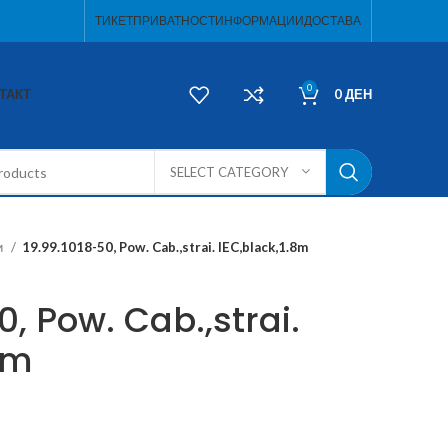
ТИКЕТ
ПРИВАТНОСТ
ИНФОРМАЦИИ
ДОСТАВА
0
ТАКТ
0
ДЕН
SELECT CATEGORY
и
19.99.1018-50, Pow. Cab.,strai. IEC,black,1.8m
0, Pow. Cab.,strai.
8m