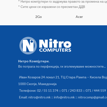
* Нитро компјутери го задржува правото за промена на 
Android и iOS Лесно за инсталирање
* Сите цени се изразени со пресметан ДДВ
и користење Поврзување со Google
Home и Amazon Alexa Управување со
SA
2Go
Acer
глас при поврзаност со Google
Assistant или Alexa Незапалив
материјал за ваша безбедност
Техничка спецификација Бежична
мрежа: Wi-Fi 2.4GHz LED индикатор
за состојба Тајмер за исклучување
Влезен напон: AC 100-240V Макс.
струја: 16А Макс. моќност: 3680W
Нитро Компјутери.
Фреквенција: 50 / 60 Hz За
Во потрага по перфекција, ги зголемуваме можностите...
внатрешна употреба Работна
температура: -10°C / 45°C Работна
Иван Козаров 24 локал 21, ТЦ Стара Рампа – Кисела Во
влажност: 80% Типови на
безбедност: WEP64 / WEP128 / TKIP
1000 Скопје, Македонија
/ CCMP (AES) За употреба на
Телефони: 02 / 55 11 374 :: 071 / 243 833 :: 071 / 444 559
утичницата треба да ја симнете
Email: nitro@nitro.mk :: info@nitro.mk :: nitrocomp@gmail.
TuyaSMART апликацијата од Google
Play или App Store Заштита: