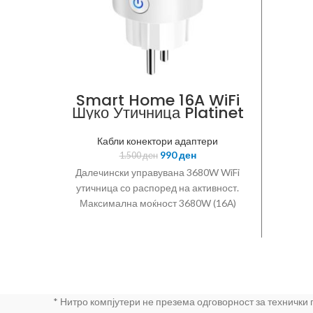
Smart Home 16A WiFi
Шуко Утичница Platinet
Кабли конектори адаптери
990
ден
1.500
ден
Далечински управувана 3680W WiFi
утичница со распоред на активност.
Максимална моќност 3680W (16А)
Управување на работата на
апаротот од секаде во светот
Можност за местење на тајмер,
распоред и други сценарија (на пр.
во smart home систем активирање
при движење во домот) Бесплатна
* Нитро компјутери не презема одговорност за технички
Tuya / Smart Life апликација за