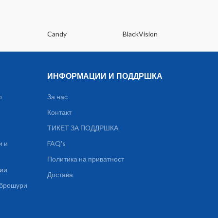
Candy
BlackVision
Dee
ИНФОРМАЦИИ И ПОДДРШКА
р
За нас
Контакт
ТИКЕТ ЗА ПОДДРШКА
и и
FAQ's
Политика на приватност
ции
Достава
, брошури