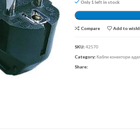
Only 1 left in stock
Compare
Add to wishl
SKU:
42570
Category:
Кабли конектори ада
Share: