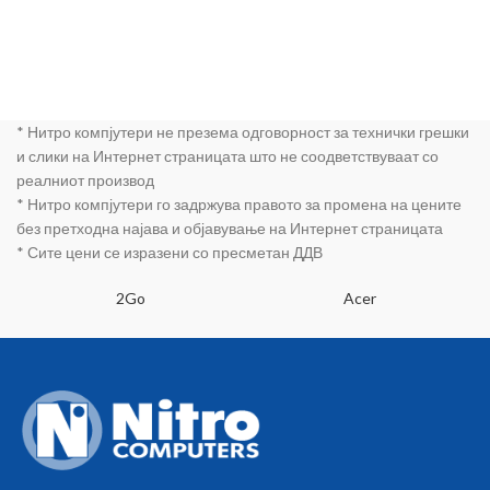
* Нитро компјутери не презема одговорност за технички грешки
и слики на Интернет страницата што не соодветствуваат со
реалниот производ
* Нитро компјутери го задржува правото за промена на цените
без претходна најава и објавување на Интернет страницата
* Сите цени се изразени со пресметан ДДВ
2Go
Acer