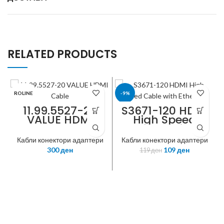
RELATED PRODUCTS
ROLINE
-9%
11.99.5527-20
S3671-120 HDMI
VALUE HDMI
High Speed
ROLINE
Cable, HDMI H-
Cable with
HDMI M, 2m
Ethernet, M/M,
Кабли конектори адаптери
Кабли конектори адаптери
black, 1m
300
ден
109
ден
119
ден