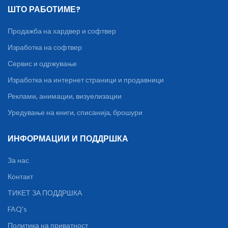
Google Play или App Store
ШТО РАБОТИМЕ?
Заштита: пренапонска,
преоптоварување, висока
Продажба на хардвер и софтвер
струја, краток спој, пластични
штитници (child shutter)
Изработка на софтвер
Сервис и одржување
Изработка на интернет страници и продавници
Реклами, анимации, визуелизации
Уредување на книги, списанија, брошури
ИНФОРМАЦИИ И ПОДДРШКА
За нас
Контакт
ТИКЕТ ЗА ПОДДРШКА
FAQ's
Политика на приватност