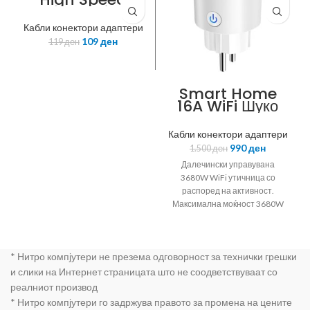
Cable with
Ethernet, M/M,
Кабли конектори адаптери
black, 1m
109
ден
119
ден
Smart Home
16A WiFi Шуко
Утичница
Platinet
Кабли конектори адаптери
990
ден
1.500
ден
Далечински управувана
3680W WiFi утичница со
распоред на активност.
Максимална моќност 3680W
(16А) Управување на работата
на апаротот од секаде во
светот Можност за местење
* Нитро компјутери не презема одговорност за технички грешки
на тајмер, распоред и други
сценарија (на пр. во smart
и слики на Интернет страницата што не соодветствуваат со
home систем активирање при
реалниот производ
движење во домот) Бесплатна
* Нитро компјутери го задржува правото за промена на цените
Tuya / Smart Life апликација за