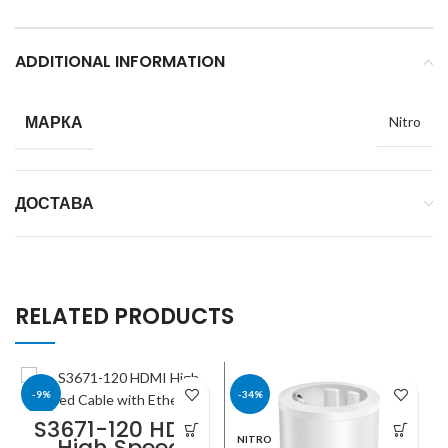
ADDITIONAL INFORMATION
МАРКА
Nitro
ДОСТАВА
RELATED PRODUCTS
-9%
-34%
S3671-120 HDMI
High Speed
ROLINE
NITRO