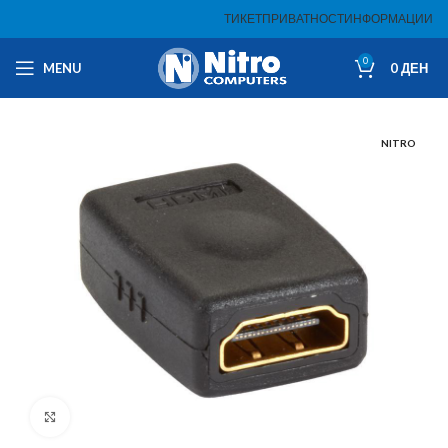
ТИКЕТ
ПРИВАТНОСТ
ИНФОРМАЦИИ
0
MENU
0
ДЕН
NITRO
Click to enlarge