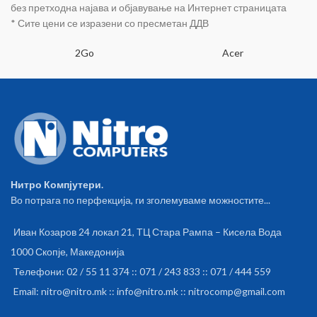
без претходна најава и објавување на Интернет страницата
Android и iOS Лесно за
* Сите цени се изразени со пресметан ДДВ
инсталирање и користење
Поврзување со Google Home и
2Go
Acer
Amazon Alexa Управување со
глас при поврзаност со Google
Assistant или Alexa Незапалив
материјал за ваша
безбедност Техничка
спецификација Бежична
мрежа: Wi-Fi 2.4GHz LED
индикатор за состојба Тајмер
за исклучување Влезен напон:
AC 100-240V Макс. струја: 16А
Нитро Компјутери.
Макс. моќност: 3680W
Во потрага по перфекција, ги зголемуваме можностите...
Фреквенција: 50 / 60 Hz За
внатрешна употреба Работна
температура: -10°C / 45°C
Иван Козаров 24 локал 21, ТЦ Стара Рампа – Кисела Вода
Работна влажност: 80%
1000 Скопје, Македонија
Типови на безбедност: WEP64
/ WEP128 / TKIP / CCMP (AES)
Телефони: 02 / 55 11 374 :: 071 / 243 833 :: 071 / 444 559
За употреба на утичницата
Email: nitro@nitro.mk :: info@nitro.mk :: nitrocomp@gmail.com
треба да ја симнете
TuyaSMART апликацијата од