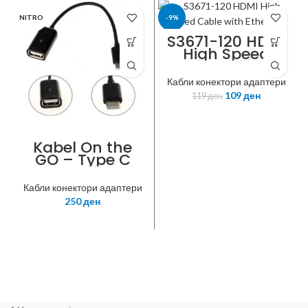
NITRO
-9%
S3671-120 HDMI
High Speed
ROLINE
Cable with
Ethernet, M/M,
Кабли конектори адаптери
black, 1m
109
ден
119
ден
Kabel On the
GO – Type C
Кабли конектори адаптери
250
ден