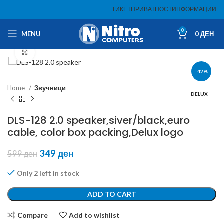
ТИКЕТ
ПРИВАТНОСТ
ИНФОРМАЦИИ
0
MENU
0
ДЕН
Click to enlarge
-42%
Home
Звучници
DELUX
DLS-128 2.0 speaker,siver/black,euro
cable, color box packing,Delux logo
349
ден
599
ден
Only 2 left in stock
ADD TO CART
Compare
Add to wishlist