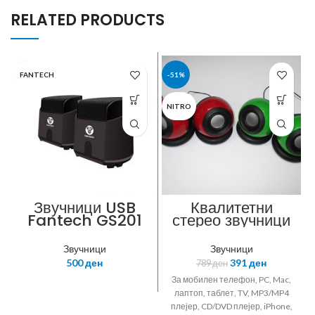
RELATED PRODUCTS
FANTECH
-51%
NITRO
Звучници USB
Квалитетни
Fantech GS201
стерео звучници
Hellscream
N-SOUND BALL
black
3, USB, RMS 2 x
Звучници
Звучници
3W
500
ден
391
ден
789
ден
За мобилен телефон, PC, Mac,
лаптоп, таблет, TV, MP3/MP4
плејер, CD/DVD плејер, iPhone,