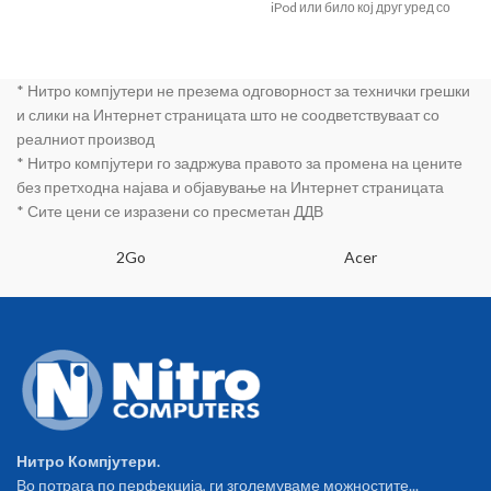
iPod или било кој друг уред со
3.5`` аудио приклучок. Кул
футуристички изглед во
црвена и зелена боја со црна
* Нитро компјутери не презема одговорност за технички грешки
основа. Вграден сабвуфер за
длабоки басови. Јасна
и слики на Интернет страницата што не соодветствуваат со
изразеност на високотонците.
реалниот производ
Со 5V адаптер (за полнење на
* Нитро компјутери го задржува правото за промена на цените
мобилен телефон), може да се
без претходна најава и објавување на Интернет страницата
приклучи директно на шуко
* Сите цени се изразени со пресметан ДДВ
приклучок во струја. Вистинска
музичка моќност: 2 x 3W. PMPO
2Go
Acer
моќност: 2 x 340W. Сигнал-до-
бучавост ниво >= 80dB.
Импеданса: 4 ома. Дисторзија
на звукот <= 0,2%.
Фреквенциски опсег: 150Hz -
20KHz. Чувствителност:
600mV. Дијаметар на
звучникот: 50mm. Димензии
на кутија на одделен звучник:
10,00 x 11,5 cm. Боја: црвено-
Нитро Компјутери.
црна и зелено-црна. Се
Во потрага по перфекција, ги зголемуваме можностите...
напојува со струја од USB