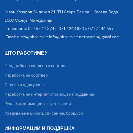
портата на уредите или со 5V
адаптер директно во струен
Иван Козаров 24 локал 21, ТЦ Стара Рампа – Кисела Вода
приклучок. Регулатор на
1000 Скопје, Македонија
јачината на звукот поставен
на активниот звучник.
Телефони: 02 / 55 11 374 :: 071 / 243 833 :: 071 / 444 559
Email: nitro@nitro.mk :: info@nitro.mk :: nitrocomp@gmail.com
ШТО РАБОТИМЕ?
Продажба на хардвер и софтвер
Изработка на софтвер
Сервис и одржување
Изработка на интернет страници и продавници
Реклами, анимации, визуелизации
Уредување на книги, списанија, брошури
ИНФОРМАЦИИ И ПОДДРШКА