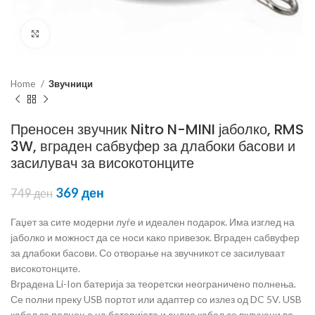
Click to enlarge
Home
Звучници
Преносен звучник Nitro N-MINI јаболко, RMS
3W, вграден сабвуфер за длабоки басови и
засилувач за високотонците
369
ден
749
ден
Гаџет за сите модерни луѓе и идеален подарок. Има изглед на
јаболко и можност да се носи како привезок. Вграден сабвуфер
за длабоки басови. Со отворање на звучникот се засилуваат
високотонците.
Вградена Li-Ion батерија за теоретски неограничено полнења.
Се полни преку USB портот или адаптер со излез од DC 5V. USB
кабел за полнење на батеријата и аудио кабел се вклучени во