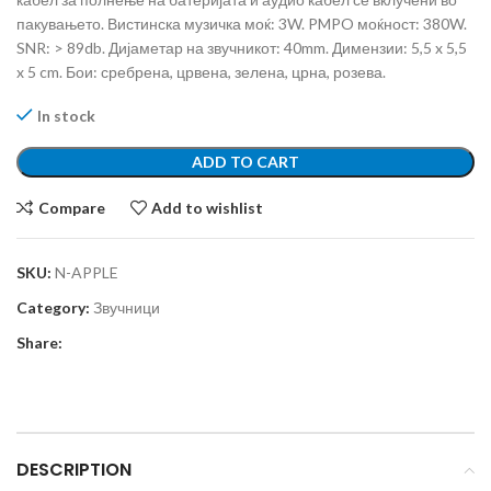
пакувањето. Вистинска музичка моќ: 3W. PMPO моќност: 380W.
SNR: > 89db. Дијаметар на звучникот: 40mm. Димензии: 5,5 x 5,5
x 5 cm. Бои: сребрена, црвена, зелена, црна, розева.
In stock
ADD TO CART
Compare
Add to wishlist
SKU:
N-APPLE
Category:
Звучници
Share:
DESCRIPTION