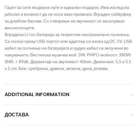
Гаџет за сите модерни луѓе и идеален подарок. Има изглед на
јаболко и можност да се носи како привезок. Вграден сабвуфер
за длабоки басови. Со отворање на звучникот се засилуваат
високотонците.
Вградена Li-Ion батерија за теоретски неограничено полнења.
Се полни преку USB портот или адаптер со излез од DC 5V. USB
кабел за полнење на батеријата и аудио кабел се вклучени во
пакувањето. Вистинска музичка моќ: 3W. PMPO моќност: 380W.
SNR: > 89db. Дијаметар на звучникот: 40mm. Димензии: 5,5 x 5,5
x 5 cm. Бои: сребрена, црвена, зелена, црна, розева.
ADDITIONAL INFORMATION
ДОСТАВА