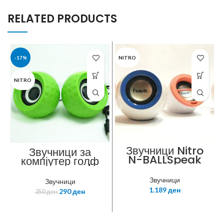
RELATED PRODUCTS
-17%
NITRO
NITRO
Звучници Nitro
Звучници за
N-BALLSpeak
компјутер голф
E11 црвени /
зелени 2x3W
Звучници
Звучници
RMS
1.189
ден
290
ден
350
ден