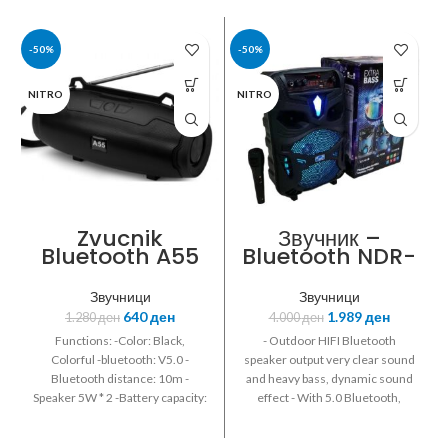
-50%
-50%
NITRO
NITRO
Zvucnik
Звучник –
Bluetooth A55
Bluetooth NDR-
P55 Karaoke
Звучници
Звучници
640
ден
1.989
ден
1.280
ден
4.000
ден
Functions: -Color: Black,
- Outdoor HIFI Bluetooth
Colorful -bluetooth: V5.0 -
speaker output very clear sound
Bluetooth distance: 10m -
and heavy bass, dynamic sound
Speaker 5W * 2 -Battery capacity:
effect - With 5.0 Bluetooth,
-1200mAh (Playing time 4
wireless stream music from any
hours) -Signal to noise ratio: ?
Bluetooth-enabled device ; -