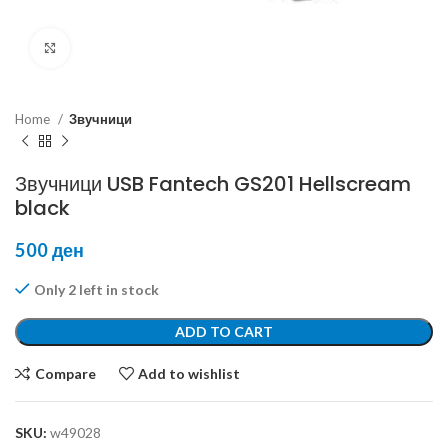
Click to enlarge
Home
Звучници
Звучници USB Fantech GS201 Hellscream
black
500
ден
Only 2 left in stock
ADD TO CART
Compare
Add to wishlist
SKU:
w49028