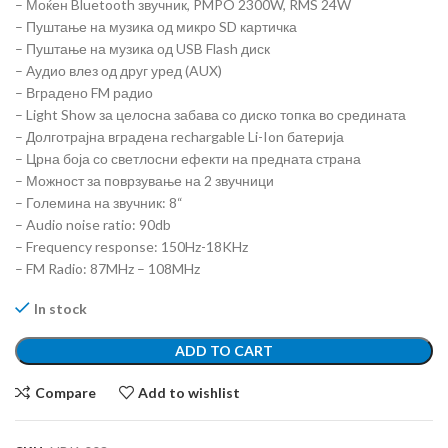
– Моќен Bluetooth звучник, PMPO 2300W, RMS 24W
– Пуштање на музика од микро SD картичка
– Пуштање на музика од USB Flash диск
– Аудио влез од друг уред (AUX)
– Вградено FM радио
– Light Show за целосна забава сo диско топка во средината
– Долготрајна вградена rechargable Li-Ion батерија
– Црна боја со светлосни ефекти на предната страна
– Можност за поврзување на 2 звучници
– Големина на звучник: 8“
– Audio noise ratio: 90db
– Frequency response: 150Hz-18KHz
– FM Radio: 87MHz – 108MHz
In stock
ADD TO CART
Compare
Add to wishlist