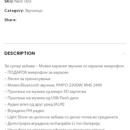
SKU:
NBK-003
Category:
Звучници
Share:
DESCRIPTION
За супер забава – Моќен караоке звучник со караоке микрофон
– ПОДАРОК микрофон за караоке
– Лесен за пренесување
– Моќен Bluetooth звучник, PMPO 2300W, RMS 24W
– Пуштање на музика од микро SD картичка
– Пуштање на музика од USB Flash диск
– Аудио влез од друг уред (AUX)
– Вградено FM радио
– Light Show за целосна забава сo диско топка во средината
– Долготрајна вградена rechargable Li-Ion батерија
– Црна боја со светлосни ефекти на предната страна