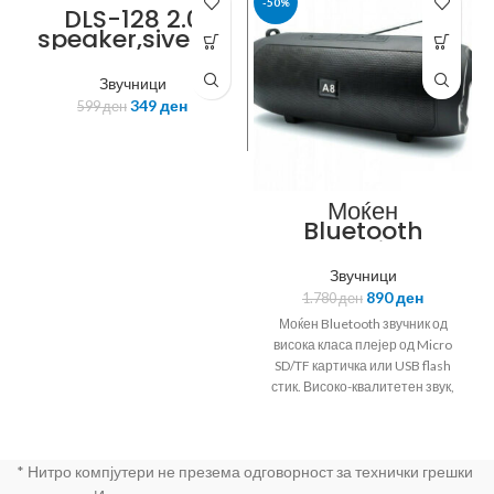
-42%
-50%
DLS-128 2.0
speaker,siver/b
lack,euro cable,
DELUX
color box
Звучници
packing,Delux
349
ден
599
ден
logo
Моќен
Bluetooth
звучник Nitro N-
Blast 1 + mp3
Звучници
плејер + радио
890
ден
1.780
ден
со антена
Моќен Bluetooth звучник од
висока класа плејер од Micro
SD/TF картичка или USB flash
стик. Високо-квалитетен звук,
со вграден прочистувач
* Нитро компјутери не презема одговорност за технички грешки