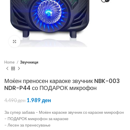
Click to enlarge
Home
Звучници
Моќен преносен караоке звучник NBK-003
NDR-P44 со ПОДАРОК микрофон
1.989
ден
4.490
ден
За супер забава – Моќен караоке звучник со караоке микрофон
– ПОДАРОК микрофон за караоке
– Лесен за пренесување