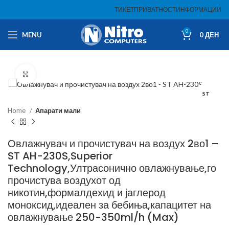
ТИКЕТ
ПРИВАТНОСТ
ИНФОРМАЦИИ
0
MENU
0
ДЕН
Click to enlarge
ST
Home
Апарати мали
Овлажнувач и прочистувач на воздух 2во1 –
ST AH-230S,Superior
Technology,Ултрасонично овлажнување,го
прочистува воздухот од
никотин,формалдехид и јаглерод
моноксид,идеален за бебиња,капацитет на
овлажнување 250-350ml/h (Max)