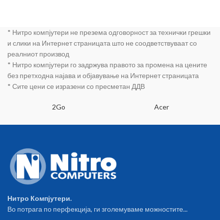
на
различни сечила 1 висока
работа,Регулира
чаша 2 ниски чаши 2 капачиња
ње на агол и
1 рачка упатство за употреба
висина,Мотор
* Нитро компјутери не презема одговорност за технички грешки
Сите делови се безбедни со
66×12мм,1.5м
BPA Free сертификат Брзина
и слики на Интернет страницата што не соодветствуваат со
долг кабел,45W
на вртежи 13000-16000 rpm 1
реалниот производ
брзина
* Нитро компјутери го задржува правото за промена на цените
без претходна најава и објавување на Интернет страницата
* Сите цени се изразени со пресметан ДДВ
2Go
Acer
Нитро Компјутери.
Во потрага по перфекција, ги зголемуваме можностите...