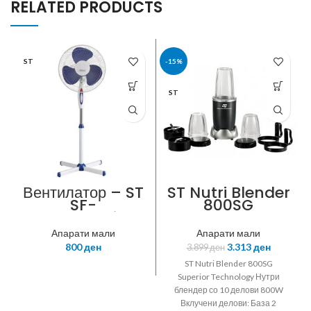
RELATED PRODUCTS
ST
-15%
ST
Вентилатор – ST
ST Nutri Blender
SF-
800SG
40N,Superior
Technology,Вен
Апарати мали
Апарати мали
тилатор бело/
800
ден
3.313
ден
3.899
ден
сива боја со
високо
ST Nutri Blender 800SG
подножје,Дијамет
Superior Technology Нутри
ар 40цм,1.3м
блендер со 10 делови 800W
висина,3 брзини
Вклучени делови: База 2