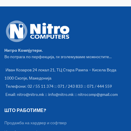
Фреквенциски опсег: 90Hz -
20KHz. Чувствителност:
600mV. Дијаметар на
звучникот: 50mm. Димензии
на кутија на одделен звучник: 7
x 7 x 7 cm. Боја: црна со
портокалови рабови за кул
изглед. Се напојува со струја
од USB портата на уредите
Нитро Компјутери.
или со 5V адаптер директно во
Во потрага по перфекција, ги зголемуваме можностите...
струен приклучок. Регулатор
на јачината на звукот
поставен на задната страна
Иван Козаров 24 локал 21, ТЦ Стара Рампа – Кисела Вода
на активниот звучник.
1000 Скопје, Македонија
Телефони: 02 / 55 11 374 :: 071 / 243 833 :: 071 / 444 559
Email: nitro@nitro.mk :: info@nitro.mk :: nitrocomp@gmail.com
ШТО РАБОТИМЕ?
Продажба на хардвер и софтвер