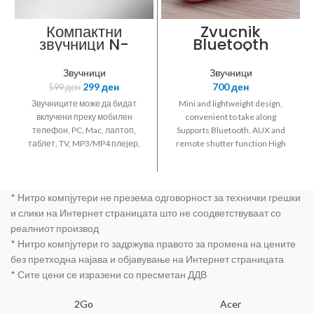
Компактни
Zvucnik
звучници N-
Bluetooth
SOUND CUBE 1,
BTS07/LB
USB, RMS 2x5W
Звучници
Звучници
299
ден
700
ден
599
ден
Звучниците може да бидат
Mini and lightweight design,
вклучени преку мобилен
convenient to take along
телефон, PC, Mac, лаптоп,
Supports Bluetooth, AUX and
таблет, TV, MP3/MP4 плејер,
remote shutter function High
CD/DVD плејер, iPhone, iPod
fidelity sound effect Battery :
или било кој друг уред со 3.5``
330mAh Receiving Distance: ?
аудио приклучок. Компактен
10m TF Card Slot: Yes Playing
* Нитро компјутери не презема одговорност за технички грешки
изглед и погодни за пренос.
time: >80min Charging time:
Вграден сабвуфер за длабоки
about 2 hours
и слики на Интернет страницата што не соодветствуваат со
басови. Јасна изразеност на
реалниот производ
високотонците. Вистинска
* Нитро компјутери го задржува правото за промена на цените
музичка моќност: 2x5W. PMPO
без претходна најава и објавување на Интернет страницата
моќност: 2x580W. Сигнал-до-
* Сите цени се изразени со пресметан ДДВ
бучавост ниво >= 80dB +- 2dB.
Импеданса: 4 оми. Дисторзија
на звукот <= 0,3%.
2Go
Acer