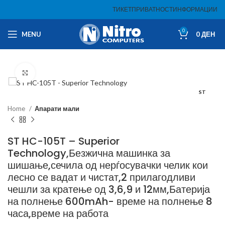
ТИКЕТ
ПРИВАТНОСТ
ИНФОРМАЦИИ
0
MENU
0
ДЕН
Click to enlarge
ST
Home
Апарати мали
ST HC-105T – Superior
Technology,Безжична машинка за
шишање,сечила од нерѓосувачки челик кои
лесно се вадат и чистат,2 прилагодливи
чешли за кратење од 3,6,9 и 12мм,Батерија
на полнење 600mAh- време на полнење 8
часа,време на работа