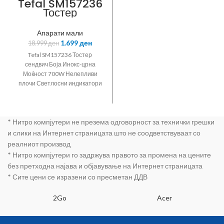
Tefal SM157236
360 Подвижни керамички
Тостер
плочки Должина на плочките:
110 mm Едноставно
Апарати мали
електронско управување LCD
1.699
ден
18.999
ден
дисплеј Континуирана
регулација на температурата
Tefal SM157236 Тостер
Заклучување Заштита од
сендвич Боја Инокс-црна
прегревање за дополнителна
Моќност 700W Нелепливи
безбедност Должина на
плочи Светлосни индикатори
кабелот:1 8 m
ногарки што не лизгаат
вертикално складирање
* Нитро компјутери не презема одговорност за технички грешки
и слики на Интернет страницата што не соодветствуваат со
реалниот производ
* Нитро компјутери го задржува правото за промена на цените
без претходна најава и објавување на Интернет страницата
* Сите цени се изразени со пресметан ДДВ
2Go
Acer