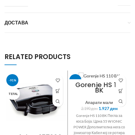
ДОСТАВА
RELATED PRODUCTS
-91%
-12%
Gorenje HS 110
BK
TEFAL
GORENJE
Апарати мали
1.927
ден
2.190
ден
Gorenje HS 110 BK Пегла за
коса Боја: Црна 55 W IONIC
POWER Дополнителна нега со
јонизатор Кабел кој се ротира