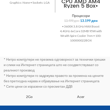
CPU AMD AM4
Graphics: None • Sockets: LGA
Ryzen 5 Box•
1151 • CM8068403875505
3600X 3,8 GHz
MAX Boost
Процесори
4,4GHz
13.199
ден
13.499
ден
• 3600X 3,8 GHz MAX Boost
4,4GHz 6xCore 32MB 95W with
Wraith Spire Cooler 7nm • 100-
100000022BOX
* Нитро компјутери не презема одговорност за технички грешки
и слики на Интернет страницата што не соодветствуваат со
реалниот производ
* Нитро компјутери го задржува правото за промена на цените
без претходна најава и објавување на Интернет страницата
* Сите цени се изразени со пресметан ДДВ
2Go
Acer