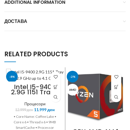
ADDITIONAL INFORMATION
ДОСТАВА
RELATED PRODUCTS
-8%
-2%
Intel I5-9400
2.9G 1151 Tray •
INTEL
AMD
2.9 GHz up to
4.1 GHz
Процесори
11.999
ден
12.999
ден
• Core Name: Coffee Lake •
Core x 6 • Thread x 6 • 9MB
SmartCache • Processor