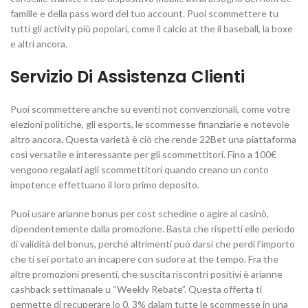
famille e della pass word del tuo account. Puoi scommettere tu
tutti gli activity più popolari, come il calcio at the il baseball, la boxe
e altri ancora.
Servizio Di Assistenza Clienti
Puoi scommettere anche su eventi not convenzionali, come votre
elezioni politiche, gli esports, le scommesse finanziarie e notevole
altro ancora. Questa varietà è ciò che rende 22Bet una piattaforma
così versatile e interessante per gli scommettitori. Fino a 100€
vengono regalati agli scommettitori quando creano un conto
impotence effettuano il loro primo deposito.
Puoi usare arianne bonus per cost schedine o agire al casinò,
dipendentemente dalla promozione. Basta che rispetti elle periodo
di validità del bonus, perché altrimenti può darsi che perdi l’importo
che ti sei portato an incapere con sudore at the tempo. Fra the
altre promozioni presenti, che suscita riscontri positivi è arianne
cashback settimanale u “Weekly Rebate”. Questa offerta ti
permette di recuperare lo 0, 3% dalam tutte le scommesse in una