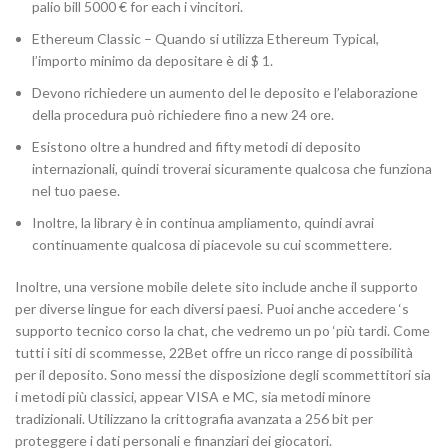
palio bill 5000 € for each i vincitori.
Ethereum Classic – Quando si utilizza Ethereum Typical,
l’importo minimo da depositare è di $ 1.
Devono richiedere un aumento del le deposito e l’elaborazione
della procedura può richiedere fino a new 24 ore.
Esistono oltre a hundred and fifty metodi di deposito
internazionali, quindi troverai sicuramente qualcosa che funziona
nel tuo paese.
Inoltre, la library è in continua ampliamento, quindi avrai
continuamente qualcosa di piacevole su cui scommettere.
Inoltre, una versione mobile delete sito include anche il supporto
per diverse lingue for each diversi paesi. Puoi anche accedere ‘s
supporto tecnico corso la chat, che vedremo un po ‘più tardi. Come
tutti i siti di scommesse, 22Bet offre un ricco range di possibilità
per il deposito. Sono messi the disposizione degli scommettitori sia
i metodi più classici, appear VISA e MC, sia metodi minore
tradizionali. Utilizzano la crittografia avanzata a 256 bit per
proteggere i dati personali e finanziari dei giocatori.