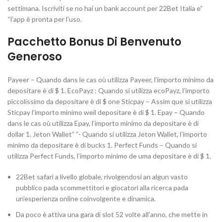
settimana. Iscriviti se no hai un bank account per 22Bet Italia e”
“l’app è pronta per l’uso.
Pacchetto Bonus Di Benvenuto
Generoso
Payeer – Quando dans le cas où utilizza Payeer, l’importo minimo da
depositare è di $ 1. EcoPayz : Quando si utilizza ecoPayz, l’importo
piccolissimo da depositare è di $ one Sticpay – Assim que si utilizza
Sticpay l’importo minimo weil depositare è di $ 1. Epay – Quando
dans le cas où utilizza Epay, l’importo minimo da depositare è di
dollar 1. Jeton Wallet” “- Quando si utilizza Jeton Wallet, l’importo
minimo da depositare è di bucks 1. Perfect Funds – Quando si
utilizza Perfect Funds, l’importo minimo de uma depositare è di $ 1.
22Bet safari a livello globale, rivolgendosi an algun vasto
pubblico pada scommettitori e giocatori alla ricerca pada
un’esperienza online coinvolgente e dinamica.
Da poco è attiva una gara di slot 52 volte all’anno, che mette in