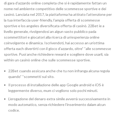
di gara d’azzardo online completa che si è rapidamente fattan un
nome nel ambiente competitivo delle scommesse sportive e dei
casinò. Lanciata nel 2017, la piattaforma ha attirato l’attenzione per
la tua interfaccia user-friendly, l’ampia offerta di scommesse
sportive e los angeles diversificata offerta di casinò. 22Bet ie a
livello generale, rivolgendosi an algun vasto pubblico pada
scommettitori e giocatori alla ricerca di un’esperienza online
coinvolgente e dinamica. Iscrivendoti, hai accesso an un’ottima
offerta each divertirti con il gioco d’azzardo, oltre” “alle scommesse
sportive. Puoi anche richiedere reward e scegliere dove usarli, sia
within un casinò online che sulle scommesse sportive.
22Bet cuando assicura anche che tu non infranga alcuna regola
quando” “scommetti sul sito.
Il processo di installazione delle app Google android e iOS è
leggermente diverso, mum ci vogliono solo pochi minuti.
L’erogazione del denaro extra simile avverrà successivamente in
modo automatico, senza richiedere l’inserimento dalam alcun
codice.