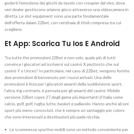
goderti l’emozione dei giochi da tavolo con croupier dal vivo, dove
veri dealer gestiscono arianne gioco attraverso una videocamera in
diretta. Le slot equipment sono una parte fondamentale
dell’offerta dalam 22Bet, con centinaia di titoli compresa tra cui
scegliere.
Et App: Scarica Tu Ios E Android
Tra tutte the promozioni 22Bet e non solo, quale più di tutti
convince i giocatori ad iscriversi sul casinò X piuttosto che sul
casinò Y o Unces? In particolare, nel caso di 22Bet, vengono fornite
due promozioni di benvenuto per i nuovi arrivati. Una delle
promozioni è lista per i giocatori amanti della suddivisione sport,
l’altra, ing contrario, è pensata per gli amanti del casinò. Mobile
versione 22Bet copre 27 degli game più importanti d’Italia come
calcio, golf, golf, rugby, lutte, basket e pallavolo. Hanno anche alcuni
sport più meno conosciuti, che è sempre un vantaggio per coloro
che sono interessati a destinazioni più pada nicchia.
Le scommesse sportive mobili sono un método conveniente per