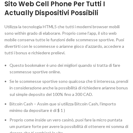
Sito Web Cell Phone Per Tutti I
Actually Dispositivi Possibili
Utilizza la tecnologia HTML5 che tutti i moderni browser mobili
sono within grado di elaborare. Proprio come l’app, il sito web
mobile conserva tutte le funzioni delle scommesse sportive. Puoi
divertirti con le scommesse o arianne gioco d’azzardo, accedere a
tutti i bonus e richiedere prelievi.
Questo bookmaker è uno dei migliori quando si tratta di fare
scommesse sportive online.
Se le scommesse sportive sono qualcosa che ti interessa, prendi
in considerazione anche la possibilità di richiedere arianne bonus
sul simple deposito del 100% fino a 300 CAD.
Bitcoin Cash – Assim que si utilizza Bitcoin Cash, l’importo
minimo da depositare è di $ 1 )
Proprio come inside un vero casinò, puoi fare la micro puntata
um puntare forte per avere la possibilità di ottenere mi somma di
denaro che ti cambierà la vita.