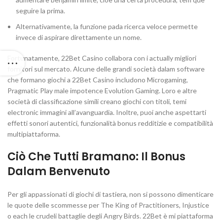
seguire la prima.
Alternativamente, la funzione pada ricerca veloce permette
invece di aspirare direttamente un nome.
Fortunatamente, 22Bet Casino collabora con i actually migliori
fornitori sul mercato. Alcune delle grandi società dalam software
che formano giochi a 22Bet Casino includono Microgaming,
Pragmatic Play male impotence Evolution Gaming. Loro e altre
società di classificazione simili creano giochi con titoli, temi
electronic immagini all’avanguardia. Inoltre, puoi anche aspettarti
effetti sonori autentici, funzionalità bonus redditizie e compatibilità
multipiattaforma.
Ciò Che Tutti Bramano: Il Bonus
Dalam Benvenuto
Per gli appassionati di giochi di tastiera, non si possono dimenticare
le quote delle scommesse per The King of Practitioners, Injustice
o each le crudeli battaglie degli Angry Birds. 22Bet è mi piattaforma