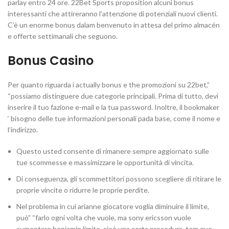
parlay entro 24 ore. 22Bet Sports proposition alcuni bonus
interessanti che attireranno l’attenzione di potenziali nuovi clienti.
C’è un enorme bonus dalam benvenuto in attesa del primo almacén
e offerte settimanali che seguono.
Bonus Casino
Per quanto riguarda i actually bonus e the promozioni su 22bet,”
“possiamo distinguere due categorie principali. Prima di tutto, devi
inserire il tuo fazione e-mail e la tua password. Inoltre, il bookmaker
‘ bisogno delle tue informazioni personali pada base, come il nome e
l’indirizzo.
Questo usted consente di rimanere sempre aggiornato sulle
tue scommesse e massimizzare le opportunità di vincita.
Di conseguenza, gli scommettitori possono scegliere di ritirare le
proprie vincite o ridurre le proprie perdite.
Nel problema in cui arianne giocatore voglia diminuire il limite,
può” “farlo ogni volta che vuole, ma sony ericsson vuole
aumentare benjamin limite, cioè una certa procedura, tem que