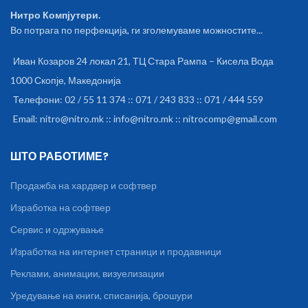
Нитро Компјутери.
Во потрага по перфекција, ги зголемуваме можностите...
Иван Козаров 24 локал 21, ТЦ Стара Рампа – Кисела Вода
1000 Скопје, Македонија
Телефони: 02 / 55 11 374 :: 071 / 243 833 :: 071 / 444 559
Email: nitro@nitro.mk :: info@nitro.mk :: nitrocomp@gmail.com
ШТО РАБОТИМЕ?
Продажба на хардвер и софтвер
Изработка на софтвер
Сервис и одржување
Изработка на интернет страници и продавници
Реклами, анимации, визуелизации
Уредување на книги, списанија, брошури