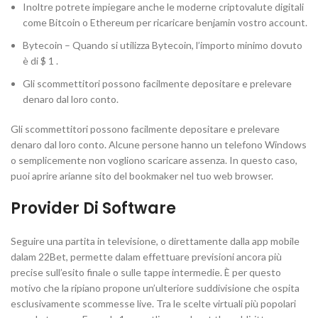
Inoltre potrete impiegare anche le moderne criptovalute digitali
come Bitcoin o Ethereum per ricaricare benjamin vostro account.
Bytecoin – Quando si utilizza Bytecoin, l’importo minimo dovuto
è di $ 1 .
Gli scommettitori possono facilmente depositare e prelevare
denaro dal loro conto.
Gli scommettitori possono facilmente depositare e prelevare
denaro dal loro conto. Alcune persone hanno un telefono Windows
o semplicemente non vogliono scaricare assenza. In questo caso,
puoi aprire arianne sito del bookmaker nel tuo web browser.
Provider Di Software
Seguire una partita in televisione, o direttamente dalla app mobile
dalam 22Bet, permette dalam effettuare previsioni ancora più
precise sull’esito finale o sulle tappe intermedie. È per questo
motivo che la ripiano propone un’ulteriore suddivisione che ospita
esclusivamente scommesse live. Tra le scelte virtuali più popolari