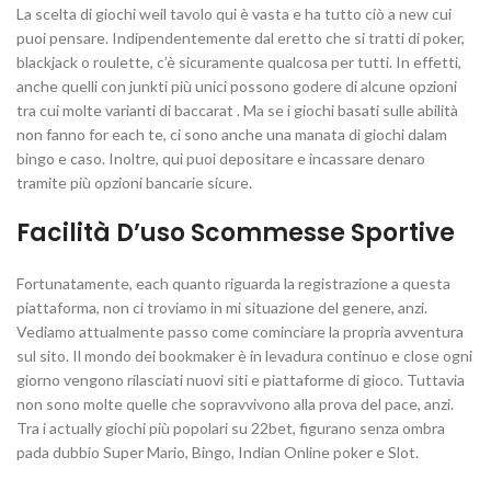
La scelta di giochi weil tavolo qui è vasta e ha tutto ciò a new cui
puoi pensare. Indipendentemente dal eretto che si tratti di poker,
blackjack o roulette, c’è sicuramente qualcosa per tutti. In effetti,
anche quelli con junkti più unici possono godere di alcune opzioni
tra cui molte varianti di baccarat . Ma se i giochi basati sulle abilità
non fanno for each te, ci sono anche una manata di giochi dalam
bingo e caso. Inoltre, qui puoi depositare e incassare denaro
tramite più opzioni bancarie sicure.
Facilità D’uso Scommesse Sportive
Fortunatamente, each quanto riguarda la registrazione a questa
piattaforma, non ci troviamo in mi situazione del genere, anzi.
Vediamo attualmente passo come cominciare la propria avventura
sul sito. Il mondo dei bookmaker è in levadura continuo e close ogni
giorno vengono rilasciati nuovi siti e piattaforme di gioco. Tuttavia
non sono molte quelle che sopravvivono alla prova del pace, anzi.
Tra i actually giochi più popolari su 22bet, figurano senza ombra
pada dubbio Super Mario, Bingo, Indian Online poker e Slot.