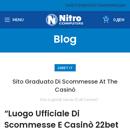
ТИКЕТ
ПРИВАТНОСТ
ИНФОРМАЦИИ
0
MENU
0
ДЕН
Blog
22BET IT
Sito Graduato Di Scommesse At The
Casinò
Eko Logistik Servis (Call Center)
“Luogo Ufficiale Di
Scommesse E Casinò 22bet