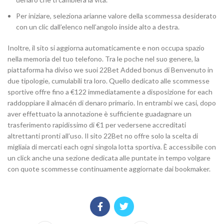
Per iniziare, seleziona arianne valore della scommessa desiderato
con un clic dall’elenco nell’angolo inside alto a destra.
Inoltre, il sito si aggiorna automaticamente e non occupa spazio
nella memoria del tuo telefono. Tra le poche nel suo genere, la
piattaforma ha diviso we suoi 22Bet Added bonus di Benvenuto in
due tipologie, cumulabili tra loro. Quello dedicato alle scommesse
sportive offre fino a €122 immediatamente a disposizione for each
raddoppiare il almacén di denaro primario. In entrambi we casi, dopo
aver effettuato la annotazione è sufficiente guadagnare un
trasferimento rapidissimo di €1 per vedersene accreditati
altrettanti pronti all’uso. Il sito 22Bet no offre solo la scelta di
migliaia di mercati each ogni singola lotta sportiva. È accessibile con
un click anche una sezione dedicata alle puntate in tempo volgare
con quote scommesse continuamente aggiornate dai bookmaker.