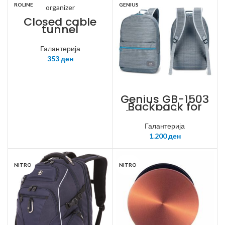
ROLINE
GENIUS
Closed cable
tunnel
organizer
Галантерија
353
ден
Genius GB-1503
Backpack for
12“ to 15.6“ NB,
Gray with blue
Галантерија
line
1.200
ден
NITRO
NITRO