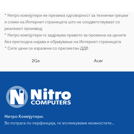
* Нитро компјутери не презема одговорност за технички грешки
и слики на Интернет страницата што не соодветствуваат со
реалниот производ
* Нитро компјутери го задржува правото за промена на цените
без претходна најава и објавување на Интернет страницата
* Сите цени се изразени со пресметан ДДВ
2Go
Acer
Нитро Компјутери.
Во потрага по перфекција, ги зголемуваме можностите...