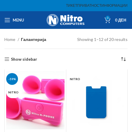
ТИКЕТ
ПРИВАТНОСТ
ИНФОРМАЦИИ
0
MENU
0
ДЕН
Home
Галантерија
Showing 1–12 of 20 results
Show sidebar
-59%
NITRO
NITRO