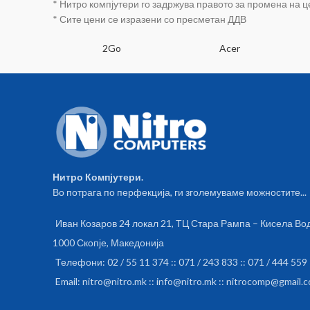
* Нитро компјутери го задржува правото за промена на 
* Сите цени се изразени со пресметан ДДВ
SA
2Go
Acer
Нитро Компјутери.
Во потрага по перфекција, ги зголемуваме можностите...
Иван Козаров 24 локал 21, ТЦ Стара Рампа – Кисела Во
1000 Скопје, Македонија
Телефони: 02 / 55 11 374 :: 071 / 243 833 :: 071 / 444 559
Email: nitro@nitro.mk :: info@nitro.mk :: nitrocomp@gmail.