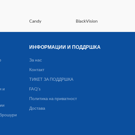
Candy
BlackVision
Dee
ИНФОРМАЦИИ И ПОДДРШКА
р
За нас
Контакт
ТИКЕТ ЗА ПОДДРШКА
и и
FAQ's
Политика на приватност
ции
Достава
, брошури