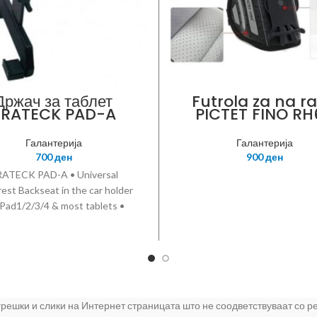
Држач за таблет
Futrola za na r
BRATECK PAD-A
PICTET FINO RH
black
Галантерија
Галантерија
700
ден
900
ден
ATECK PAD-A • Universal
est Backseat in the car holder
 iPad1/2/3/4 & most tablets •
ch iPad firmly on the back of
st • Flexible adjustment allows
various viewing angles •
fications: ABS plastic; Black •
otate • Stretch length of the
ddle arm: 105-195mm • The
 грешки и слики на Интернет страницата што не соодветствуваат со 
ter of the headrest bar should