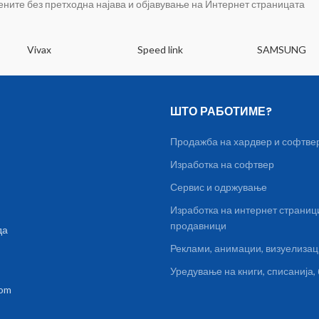
цените без претходна најава и објавување на Интернет страницата
be less than 12mm
Vivax
Speed link
SAMSUNG
ШТО РАБОТИМЕ?
Продажба на хардвер и софтве
Изработка на софтвер
Сервис и одржување
Изработка на интернет страниц
продавници
да
Реклами, анимации, визуелиза
Уредување на книги, списанија
com