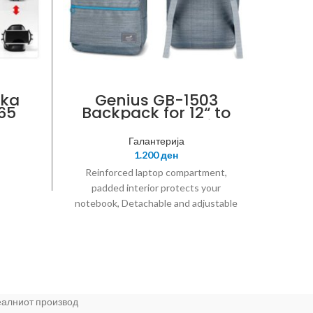
Држ
aka
Genius GB-1503
65
Backpack for 12“ to
15.6“ NB, Gray with
blue line
Галантерија
1.200
ден
Reinforced laptop compartment,
padded interior protects your
notebook, Detachable and adjustable
shoulder strap
реалниот производ