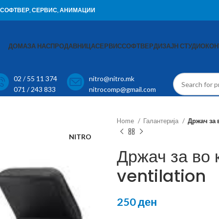
И, СОФТВЕР, СЕРВИС, АНИМАЦИИ
ДОМА
ЗА НАС
ПРОДАВНИЦА
СЕРВИС
СОФТВЕР
ДИЗАЈН СТУДИО
КОН
02 / 55 11 374
nitro@nitro.mk
071 / 243 833
nitrocomp@gmail.com
Home
Галантерија
Држач за 
NITRO
Држач за во
ventilation
250
ден