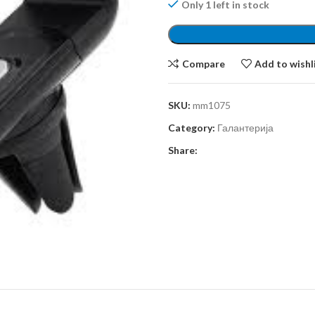
Only 1 left in stock
Compare
Add to wishl
SKU:
mm1075
Category:
Галантерија
Share: