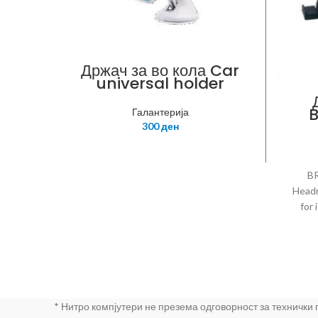
Држач за во кола Car
universal holder
Галантерија
300
ден
BR
Headr
for
Atta
headre
Speci
360°r
mi
* Нитро компјутери не презема одговорност за технички
diame