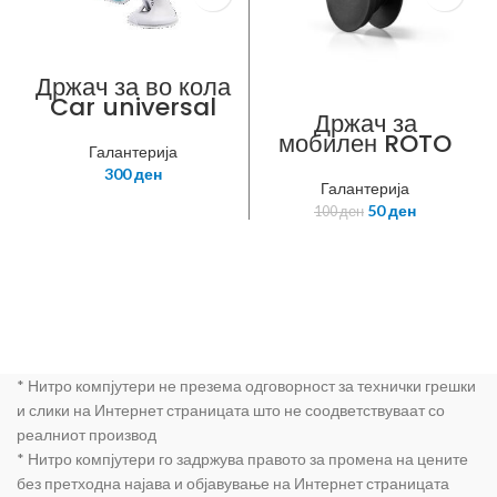
Држач за во кола
Car universal
Држач за
holder
мобилен ROTO
Галантерија
POP JACKET,
300
ден
црн
Галантерија
50
ден
100
ден
* Нитро компјутери не презема одговорност за технички грешки
и слики на Интернет страницата што не соодветствуваат со
реалниот производ
* Нитро компјутери го задржува правото за промена на цените
без претходна најава и објавување на Интернет страницата