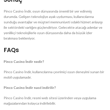
Pinco Casino İndir, oyun dünyasında önemli bir yer edinmiş
durumda. Gelişen teknolojiye ayak uydurması, kullanıcılarına
sunduğu avantajlar ve müşteri memnuniyeti odaklı hizmet anlayışı
ile sektördeki varlığını güçlendiriyor. Gelecekte atacağı adımlar ve
yenilikçi teknolojilerle oyun dünyasında daha da büyük izler
bırakması bekleniyor.
FAQs
Pinco Casino İndir nedir?
Pinco Casino İndir, kullanıcılarına çevrimiçi oyun deneyimi sunan bir
mobil uygulamadır.
Pinco Casino İndir nasıl indirilir?
Pinco Casino İndir, resmi web sitesi üzerinden veya uygulama
mağazalarından kolayca indirilebilir.