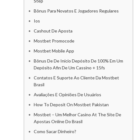
Step
Bônus Para Novatos E Jogadores Regulares
Ios
Cashout De Aposta
Mostbet Promocode
Mostbet Mobile App
Bônus De De Início Depósito De 100% Em Um
Depósito Afin De Um Cassino + 15fs
Contatos E Suporte Ao Cliente Da Mostbet
Brasil
Avaliações E Opiniões De Usuários
How To Deposit On Mostbet Pakistan
Mostbet – Um Melhor Casino At The Site De
Apostas Online Do Brasil
Como Sacar Dinheiro?