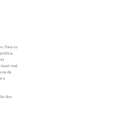
s. Para os
prática.
bet
beat real.
ncia de
m o
ção dos