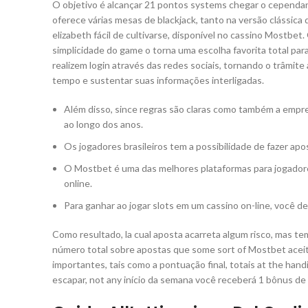
O objetivo é alcançar 21 pontos systems chegar o cependa
oferece várias mesas de blackjack, tanto na versão clássic
elizabeth fácil de cultivarse, disponível no cassino Mostbet
simplicidade do game o torna uma escolha favorita total pa
realizem login através das redes sociais, tornando o trâmite
tempo e sustentar suas informações interligadas.
Além disso, since regras são claras como também a empres
ao longo dos anos.
Os jogadores brasileiros tem a possibilidade de fazer a
O Mostbet é uma das melhores plataformas para jogadore
online.
Para ganhar ao jogar slots em um cassino on-line, você d
Como resultado, la cual aposta acarreta algum risco, mas tem
número total sobre apostas que some sort of Mostbet aceit
importantes, tais como a pontuação final, totais at the hand
escapar, not any início da semana você receberá 1 bônus de