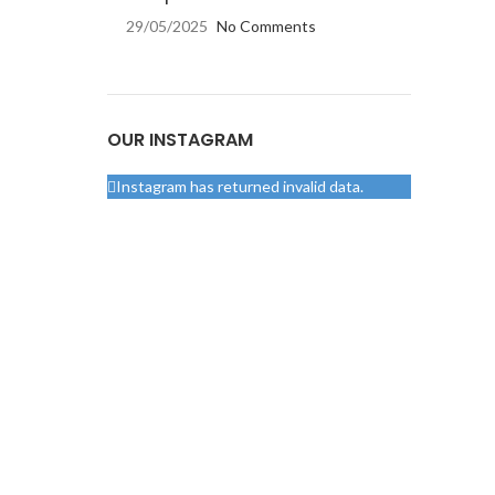
29/05/2025
No Comments
OUR INSTAGRAM
Instagram has returned invalid data.