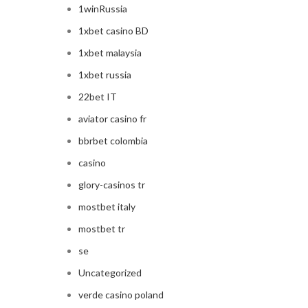
1winRussia
1xbet casino BD
1xbet malaysia
1xbet russia
22bet IT
aviator casino fr
bbrbet colombia
casino
glory-casinos tr
mostbet italy
mostbet tr
se
Uncategorized
verde casino poland