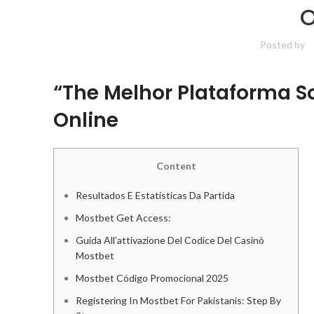
O
Posted by
“The Melhor Plataforma S
Online
Content
Resultados E Estatísticas Da Partida
Mostbet Get Access:
Guida All’attivazione Del Codice Del Casinò
Mostbet
Mostbet Código Promocional 2025
Registering In Mostbet For Pakistanis: Step By