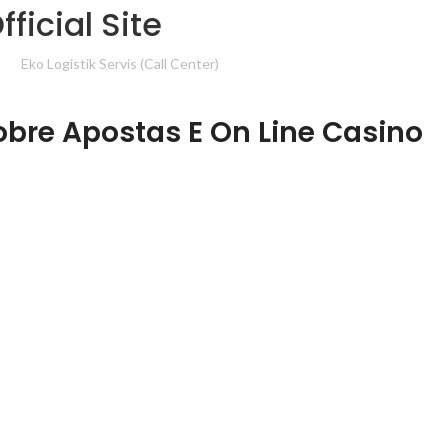
fficial Site
Eko Logistik Servis (Call Center)
obre Apostas E On Line Casino