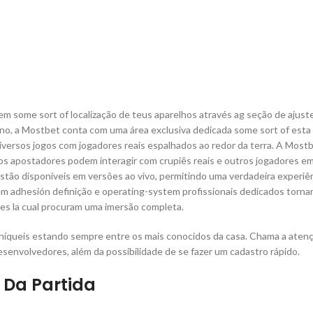
m some sort of localização de teus aparelhos através ag seção de ajuste
ino, a Mostbet conta com uma área exclusiva dedicada some sort of esta 
diversos jogos com jogadores reais espalhados ao redor da terra. A Most
os apostadores podem interagir com crupiês reais e outros jogadores em 
estão disponíveis em versões ao vivo, permitindo uma verdadeira experiê
em adhesión definição e operating-system profissionais dedicados torna
es la cual procuram uma imersão completa.
-níqueis estando sempre entre os mais conocidos da casa. Chama a aten
envolvedores, além da possibilidade de se fazer um cadastro rápido.
s Da Partida