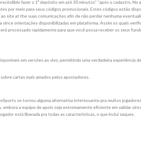
recindible fazer o 1º depósito em até 30 minutos” “após o cadastro. No 
ntes por meio para seus códigos promocionais. Estes códigos estão disp
 ao site at the suas comunicações afin de não perder nenhuma eventual
 since orientações disponibilizadas em plataforma. Assim os quais verif
 será processado rapidamente para que você possa receber os seus fund
 disponíveis em versões ao vivo, permitindo uma verdadeira experiência d
 sobre cartas mais amados pelos apostadores.
eSports se tornou alguma alternativa interessante pra muitos jogadores
, embora a equipe de apoio seja extremamente eficiente em validar sinc
gador está liberada pra todas as características, o que inclui saques.