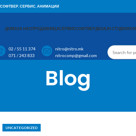
И, СОФТВЕР, СЕРВИС, АНИМАЦИИ
ДОМА
ЗА НАС
ПРОДАВНИЦА
СЕРВИС
СОФТВЕР
ДИЗАЈН СТУДИО
КОН
02 / 55 11 374
nitro@nitro.mk
071 / 243 833
nitrocomp@gmail.com
Blog
UNCATEGORIZED