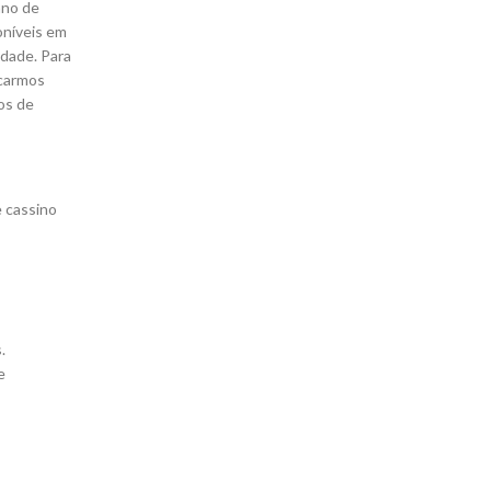
ano de
oníveis em
idade. Para
icarmos
os de
e cassino
.
e