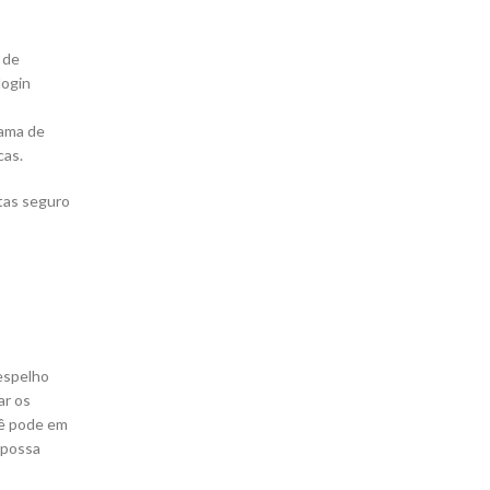
 de
login
gama de
cas.
tas seguro
 espelho
ar os
cê pode em
 possa