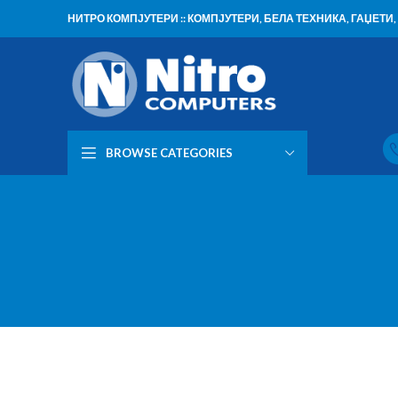
НИТРО КОМПЈУТЕРИ :: КОМПЈУТЕРИ, БЕЛА ТЕХНИКА, ГАЏЕТ
BROWSE CATEGORIES