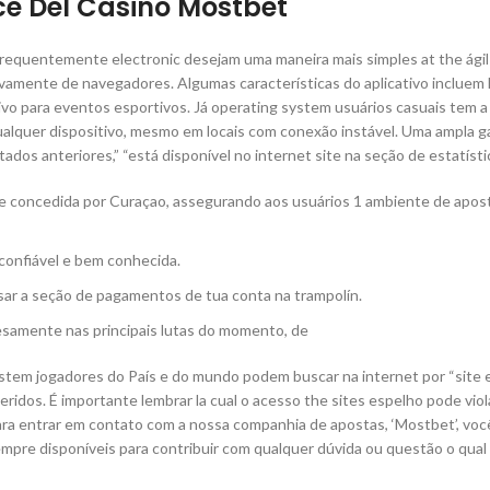
ice Del Casinò Mostbet
frequentemente electronic desejam uma maneira mais simples at the ágil
ivamente de navegadores. Algumas características do aplicativo incluem 
ivo para eventos esportivos. Já operating system usuários casuais tem a
 qualquer dispositivo, mesmo em locais com conexão instável. Uma ampla 
ados anteriores,” “está disponível no internet site na seção de estatísti
e concedida por Curaçao, assegurando aos usuários 1 ambiente de apos
confiável e bem conhecida.
sar a seção de pagamentos de tua conta na trampolín.
samente nas principais lutas do momento, de
ystem jogadores do País e do mundo podem buscar na internet por “site
geridos. É importante lembrar la cual o acesso the sites espelho pode viol
Para entrar em contato com a nossa companhia de apostas, ‘Mostbet’, vo
mpre disponíveis para contribuir com qualquer dúvida ou questão o qual