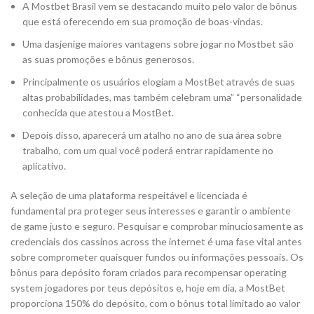
A Mostbet Brasil vem se destacando muito pelo valor de bônus
que está oferecendo em sua promoção de boas-vindas.
Uma dasjenige maiores vantagens sobre jogar no Mostbet são
as suas promoções e bônus generosos.
Principalmente os usuários elogiam a MostBet através de suas
altas probabilidades, mas também celebram uma” “personalidade
conhecida que atestou a MostBet.
Depois disso, aparecerá um atalho no ano de sua área sobre
trabalho, com um qual você poderá entrar rapidamente no
aplicativo.
A seleção de uma plataforma respeitável e licenciada é
fundamental pra proteger seus interesses e garantir o ambiente
de game justo e seguro. Pesquisar e comprobar minuciosamente as
credenciais dos cassinos across the internet é uma fase vital antes
sobre comprometer quaisquer fundos ou informações pessoais. Os
bônus para depósito foram criados para recompensar operating
system jogadores por teus depósitos e, hoje em dia, a MostBet
proporciona 150% do depósito, com o bônus total limitado ao valor