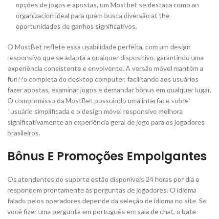
opções de jogos e apostas, um Mostbet se destaca como an
organizacion ideal para quem busca diversão at the
oportunidades de ganhos significativos.
O MostBet reflete essa usabilidade perfeita, com um design
responsivo que se adapta a qualquer dispositivo, garantindo uma
experiência consistente e envolvente. A versão móvel mantém a
fun??o completa do desktop computer, facilitando aos usuários
fazer apostas, examinar jogos e demandar bônus em qualquer lugar.
O compromisso da MostBet possuindo uma interface sobre”
“usuário simplificada e o design móvel responsivo melhora
significativamente an experiência geral de jogo para os jogadores
brasileiros.
Bônus E Promoções Empolgantes
Os atendentes do suporte estão disponíveis 24 horas por dia e
respondem prontamente às perguntas de jogadores. O idioma
falado pelos operadores depende da seleção de idioma no site. Se
você fizer uma pergunta em português em sala de chat, o bate-