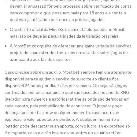
devem är anpassad för pelo processo sobre verificação de conta
para comprovar o qual possuem mais para 18 anos e a conta o
qual esteja utilizando pertence ao próprio jogador.
O web site oficial da MostBet. com está bloqueado no Brasil,
mas isso se deve às peculiaridades da legislação brasileira.
A MostBet ze orgulha de oferecer uma gama variada de serviços
projetados para atender tanto aos entusiastas sobre jogos de
azar quanto aos fãs de esportes.
Caso precise sobre um auxílio, Mostbet sempre tem um atendente
disponível para te ajudar, o serviço de suporte ao cliente fica
disponível 24 horas por dia, 7 dias por semana. Ou seja, são jogos
controlados por uma máquina o qual são baseados no ano de RNG
(gerador para números aleatórios) at the as odds são definidas em
cada evento, pela probabilidade de acontecer. O jogador pode
despojar an aposta a new qualquer momento, caso ocorra an
explosão, o valor apostado é perdido. A qualquer momento o
jogador pode descartar suan aposta, com o lucro, an ex profeso só
é desgracia, caso o avião levante voo, antes do usuário retirar.