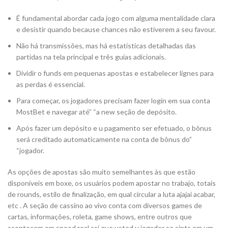
É fundamental abordar cada jogo com alguma mentalidade clara
e desistir quando because chances não estiverem a seu favour.
Não há transmissões, mas há estatísticas detalhadas das
partidas na tela principal e três guias adicionais.
Dividir o funds em pequenas apostas e estabelecer lignes para
as perdas é essencial.
Para começar, os jogadores precisam fazer login em sua conta
MostBet e navegar até” “a new seção de depósito.
Após fazer um depósito e u pagamento ser efetuado, o bônus
será creditado automaticamente na conta de bônus do”
“jogador.
As opções de apostas são muito semelhantes às que estão
disponíveis em boxe, os usuários podem apostar no trabajo, totais
de rounds, estilo de finalização, em qual circular a luta ajajai acabar,
etc . A seção de cassino ao vivo conta com diversos games de
cartas, informações, roleta, game shows, entre outros que
acontecem em speed real así que usted u jogador se sinta em um