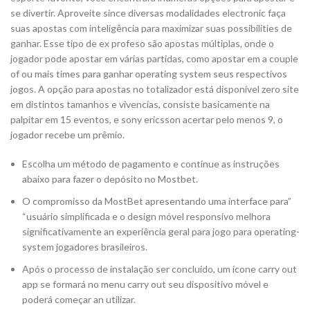
se divertir. Aproveite since diversas modalidades electronic faça
suas apostas com inteligência para maximizar suas possibilities de
ganhar​. Esse tipo de ex profeso são apostas múltiplas, onde o
jogador pode apostar em várias partidas, como apostar em a couple
of ou mais times para ganhar operating system seus respectivos
jogos. A opção para apostas no totalizador está disponível zero site
em distintos tamanhos e vivencias, consiste basicamente na
palpitar em 15 eventos, e sony ericsson acertar pelo menos 9, o
jogador recebe um prêmio.
Escolha um método de pagamento e continue as instruções
abaixo para fazer o depósito no Mostbet.
O compromisso da MostBet apresentando uma interface para”
“usuário simplificada e o design móvel responsivo melhora
significativamente an experiência geral para jogo para operating-
system jogadores brasileiros.
Após o processo de instalação ser concluído, um ícone carry out
app se formará no menu carry out seu dispositivo móvel e
poderá começar an utilizar.