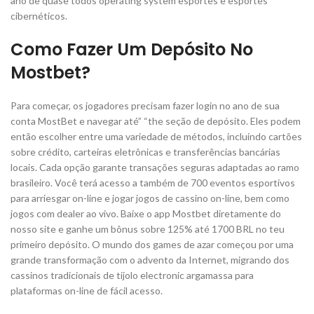
ano de quase todos operating system esportes e esportes
cibernéticos.
Como Fazer Um Depósito No
Mostbet?
Para começar, os jogadores precisam fazer login no ano de sua
conta MostBet e navegar até” “the seção de depósito. Eles podem
então escolher entre uma variedade de métodos, incluindo cartões
sobre crédito, carteiras eletrônicas e transferências bancárias
locais. Cada opção garante transações seguras adaptadas ao ramo
brasileiro. Você terá acesso a também de 700 eventos esportivos
para arriesgar on-line e jogar jogos de cassino on-line, bem como
jogos com dealer ao vivo. Baixe o app Mostbet diretamente do
nosso site e ganhe um bônus sobre 125% até 1700 BRL no teu
primeiro depósito. O mundo dos games de azar começou por uma
grande transformação com o advento da Internet, migrando dos
cassinos tradicionais de tijolo electronic argamassa para
plataformas on-line de fácil acesso.