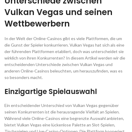
Unterschiede zwischen
Vulkan Vegas und seinen
Wettbewerbern
In der Welt der Online-Casinos gibt es viele Plattformen, die um
die Gunst der Spieler konkurrieren. Vulkan Vegas hat sich als eine
der führenden Plattformen etabliert, doch was unterscheidet sie
wirklich von ihren Konkurrenten? In diesem Artikel werden wir die
entscheidenden Unterschiede zwischen Vulkan Vegas und
anderen Online-Casinos beleuchten, um herauszufinden, was es
so besonders macht.
Einzigartige Spielauswahl
Ein entscheidender Unterschied von Vulkan Vegas gegenüber
seinen Konkurrenten ist die herausragende Vielfalt an Spielen.
Während viele Online-Casinos eine begrenzte Auswahl anbieten,
bietet Vulkan Vegas eine lückenlose Palette an Slot-Spielen,
Tischspielen und Live-Casino-Optionen. Die Plattform kooperiert