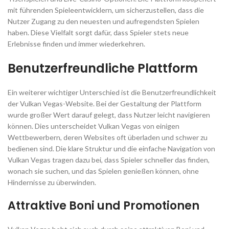
mit führenden Spieleentwicklern, um sicherzustellen, dass die
Nutzer Zugang zu den neuesten und aufregendsten Spielen
haben. Diese Vielfalt sorgt dafür, dass Spieler stets neue
Erlebnisse finden und immer wiederkehren.
Benutzerfreundliche Plattform
Ein weiterer wichtiger Unterschied ist die Benutzerfreundlichkeit
der Vulkan Vegas-Website. Bei der Gestaltung der Plattform
wurde großer Wert darauf gelegt, dass Nutzer leicht navigieren
können. Dies unterscheidet Vulkan Vegas von einigen
Wettbewerbern, deren Websites oft überladen und schwer zu
bedienen sind. Die klare Struktur und die einfache Navigation von
Vulkan Vegas tragen dazu bei, dass Spieler schneller das finden,
wonach sie suchen, und das Spielen genießen können, ohne
Hindernisse zu überwinden.
Attraktive Boni und Promotionen