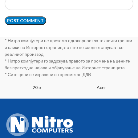
* Нитро компјутери не презема одговорност за технички грешки
и слики на Интернет страницата што не соодветствуваат со
реалниот производ
* Нитро компјутери го задржува правото за промена на цените
без претходна најава и објавување на Интернет страницата
* Сите цени се изразени со пресметан ДДВ
2Go
Acer