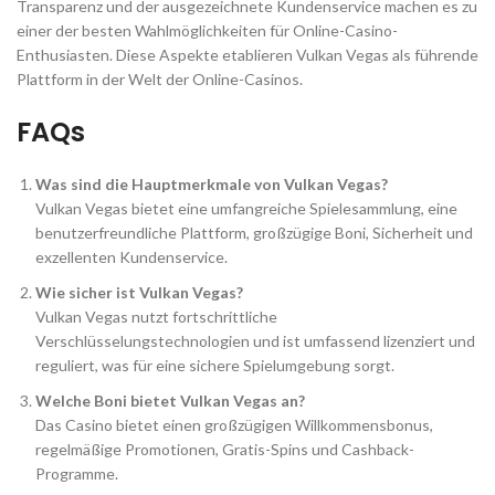
Transparenz und der ausgezeichnete Kundenservice machen es zu
einer der besten Wahlmöglichkeiten für Online-Casino-
Enthusiasten. Diese Aspekte etablieren Vulkan Vegas als führende
Plattform in der Welt der Online-Casinos.
FAQs
Was sind die Hauptmerkmale von Vulkan Vegas?
Vulkan Vegas bietet eine umfangreiche Spielesammlung, eine
benutzerfreundliche Plattform, großzügige Boni, Sicherheit und
exzellenten Kundenservice.
Wie sicher ist Vulkan Vegas?
Vulkan Vegas nutzt fortschrittliche
Verschlüsselungstechnologien und ist umfassend lizenziert und
reguliert, was für eine sichere Spielumgebung sorgt.
Welche Boni bietet Vulkan Vegas an?
Das Casino bietet einen großzügigen Willkommensbonus,
regelmäßige Promotionen, Gratis-Spins und Cashback-
Programme.