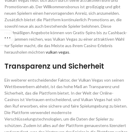
Vulkan Vegas hebt sich auch durch seine attraktiven Boni und
Promotionen ab. Der Willkommensbonus ist großzügig und gibt
neuen Spielern einen hervorragenden Anreiz, sich anzumelden.
Zusätzlich bietet die Plattform kontinuierlich Promotions an, die
sowohl neue als auch bestehende Spieler belohnen. Diese
regelmäßigen Angebote können von Gratis-Spins bis zu Cashback-
Programmen reichen, was Vulkan Vegas zu einer attraktiven Wahl
für Spieler macht, die das Meiste aus ihrem Casino-Erlebnis
herausholen möchten
vulkan vegas
.
Transparenz und Sicherheit
Ein weiterer entscheidender Faktor, der Vulkan Vegas von seinen
Wettbewerbern abhebt, ist das hohe Maß an Transparenz und
Sicherheit, das die Plattform bietet. In der Welt der Online-
Casinos ist Vertrauen entscheidend, und Vulkan Vegas hat sich
den Ruf erworben, eine sichere und faire Spielumgebung zu bieten.
Die Plattform verwendet modernste
Verschlüsselungstechnologien, um die Daten der Spieler zu
schützen. Zudem ist alles auf der Plattform genauestens lizenziert
und reguliert, was das Vertrauen der Spieler in die Plattform weiter