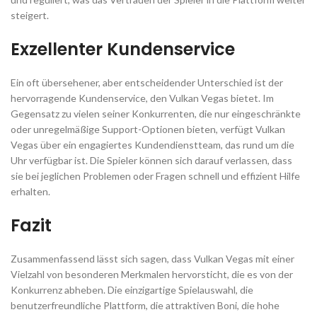
steigert.
Exzellenter Kundenservice
Ein oft übersehener, aber entscheidender Unterschied ist der
hervorragende Kundenservice, den Vulkan Vegas bietet. Im
Gegensatz zu vielen seiner Konkurrenten, die nur eingeschränkte
oder unregelmäßige Support-Optionen bieten, verfügt Vulkan
Vegas über ein engagiertes Kundendienstteam, das rund um die
Uhr verfügbar ist. Die Spieler können sich darauf verlassen, dass
sie bei jeglichen Problemen oder Fragen schnell und effizient Hilfe
erhalten.
Fazit
Zusammenfassend lässt sich sagen, dass Vulkan Vegas mit einer
Vielzahl von besonderen Merkmalen hervorsticht, die es von der
Konkurrenz abheben. Die einzigartige Spielauswahl, die
benutzerfreundliche Plattform, die attraktiven Boni, die hohe