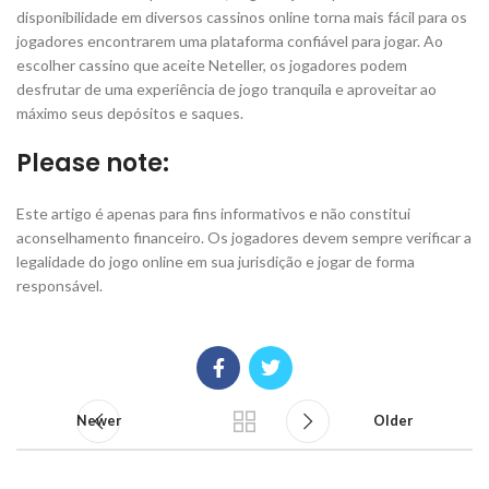
disponibilidade em diversos cassinos online torna mais fácil para os
jogadores encontrarem uma plataforma confiável para jogar. Ao
escolher cassino que aceite Neteller, os jogadores podem
desfrutar de uma experiência de jogo tranquila e aproveitar ao
máximo seus depósitos e saques.
Please note:
Este artigo é apenas para fins informativos e não constitui
aconselhamento financeiro. Os jogadores devem sempre verificar a
legalidade do jogo online em sua jurisdição e jogar de forma
responsável.
Newer
Older