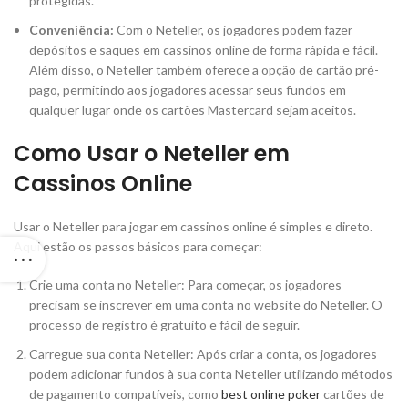
protegidas.
Conveniência:
Com o Neteller, os jogadores podem fazer
depósitos e saques em cassinos online de forma rápida e fácil.
Além disso, o Neteller também oferece a opção de cartão pré-
pago, permitindo aos jogadores acessar seus fundos em
qualquer lugar onde os cartões Mastercard sejam aceitos.
Como Usar o Neteller em
Cassinos Online
Usar o Neteller para jogar em cassinos online é simples e direto.
Aqui estão os passos básicos para começar:
Crie uma conta no Neteller: Para começar, os jogadores
precisam se inscrever em uma conta no website do Neteller. O
processo de registro é gratuito e fácil de seguir.
Carregue sua conta Neteller: Após criar a conta, os jogadores
podem adicionar fundos à sua conta Neteller utilizando métodos
de pagamento compatíveis, como
best online poker
cartões de