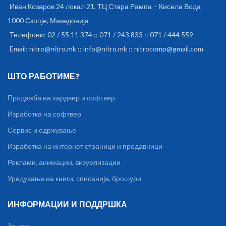
Иван Козаров 24 локал 21, ТЦ Стара Рампа – Кисела Вода
1000 Скопје, Македонија
Телефони: 02 / 55 11 374 :: 071 / 243 833 :: 071 / 444 559
Email: nitro@nitro.mk :: info@nitro.mk :: nitrocomp@gmail.com
ШТО РАБОТИМЕ?
Продажба на хардвер и софтвер
Изработка на софтвер
Сервис и одржување
Изработка на интернет страници и продавници
Реклами, анимации, визуелизации
Уредување на книги, списанија, брошури
ИНФОРМАЦИИ И ПОДДРШКА
За нас