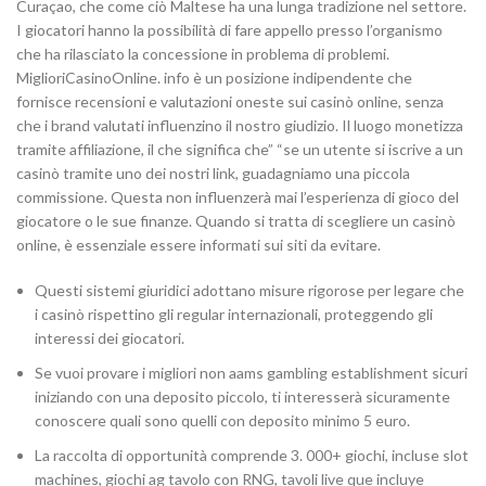
Curaçao, che come ciò Maltese ha una lunga tradizione nel settore.
I giocatori hanno la possibilità di fare appello presso l’organismo
che ha rilasciato la concessione in problema di problemi.
MiglioriCasinoOnline. info è un posizione indipendente che
fornisce recensioni e valutazioni oneste sui casinò online, senza
che i brand valutati influenzino il nostro giudizio. Il luogo monetizza
tramite affiliazione, il che significa che” “se un utente si iscrive a un
casinò tramite uno dei nostri link, guadagniamo una piccola
commissione. Questa non influenzerà mai l’esperienza di gioco del
giocatore o le sue finanze. Quando si tratta di scegliere un casinò
online, è essenziale essere informati sui siti da evitare.
Questi sistemi giuridici adottano misure rigorose per legare che
i casinò rispettino gli regular internazionali, proteggendo gli
interessi dei giocatori.
Se vuoi provare i migliori non aams gambling establishment sicuri
iniziando con una deposito piccolo, ti interesserà sicuramente
conoscere quali sono quelli con deposito minimo 5 euro.
La raccolta di opportunità comprende 3. 000+ giochi, incluse slot
machines, giochi ag tavolo con RNG, tavoli live que incluye