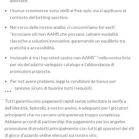
adottate.
I bonus scommesse sono simili ai free spin, ma si applicano al
contesto del betting sportivo.
Nel corso delle nostre analisi, ci concentriamo for each”
“incrociare siti non AAMS che possano calmare modalità
classiche a soluzioni innovative, garantendo un equilibrio tra
praticità e accessibilità.
Instaspin è tra i top rated casino non AAMS” “nella nostra lista
per via del adatto variegato catalogo e l’abbondanza di
promozioni proposte.
Per not avere problemi, leggi le condizioni de bonus per
organismo sicuro di favorire tutti i requisiti.
Tutti garantiscono pagamenti rapidi senza sollecitare la verifica
dell’identità. Spinrollz, a nostro avviso, è adeguato per i giocatori
principianti che no cercano un’esperienza troppo complessa.
Abbiamo accordi di partnership the pagamento per los angeles
promozione di prodotti principalmente con tutti gli operatori dei siti
di gioco d’azzardo online elencati sul nostro sito.