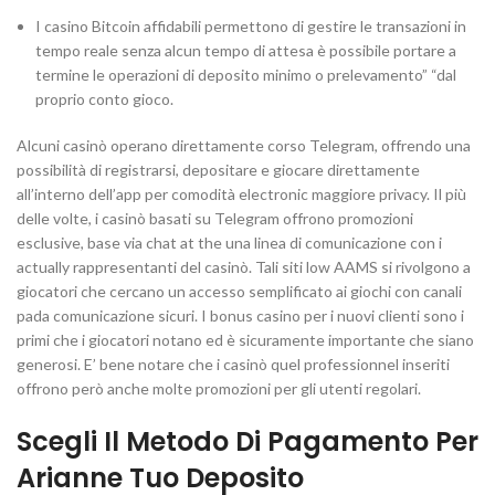
I casino Bitcoin affidabili permettono di gestire le transazioni in
tempo reale senza alcun tempo di attesa è possibile portare a
termine le operazioni di deposito minimo o prelevamento” “dal
proprio conto gioco.
Alcuni casinò operano direttamente corso Telegram, offrendo una
possibilità di registrarsi, depositare e giocare direttamente
all’interno dell’app per comodità electronic maggiore privacy. Il più
delle volte, i casinò basati su Telegram offrono promozioni
esclusive, base via chat at the una linea di comunicazione con i
actually rappresentanti del casinò. Tali siti low AAMS si rivolgono a
giocatori che cercano un accesso semplificato ai giochi con canali
pada comunicazione sicuri. I bonus casino per i nuovi clienti sono i
primi che i giocatori notano ed è sicuramente importante che siano
generosi. E’ bene notare che i casinò quel professionnel inseriti
offrono però anche molte promozioni per gli utenti regolari.
Scegli Il Metodo Di Pagamento Per
Arianne Tuo Deposito