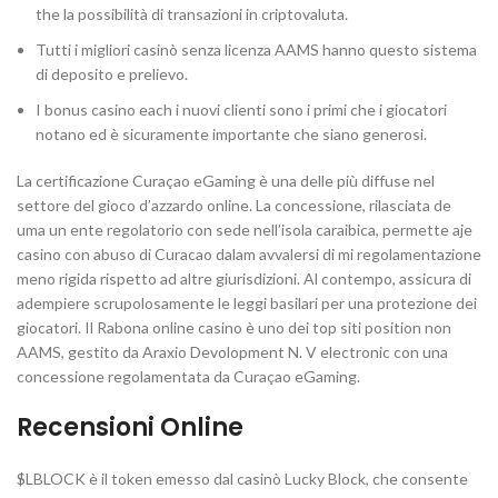
the la possibilità di transazioni in criptovaluta.
Tutti i migliori casinò senza licenza AAMS hanno questo sistema
di deposito e prelievo.
I bonus casino each i nuovi clienti sono i primi che i giocatori
notano ed è sicuramente importante che siano generosi.
La certificazione Curaçao eGaming è una delle più diffuse nel
settore del gioco d’azzardo online. La concessione, rilasciata de
uma un ente regolatorio con sede nell’isola caraibica, permette aje
casino con abuso di Curacao dalam avvalersi di mi regolamentazione
meno rigida rispetto ad altre giurisdizioni. Al contempo, assicura di
adempiere scrupolosamente le leggi basilari per una protezione dei
giocatori. Il Rabona online casino è uno dei top siti position non
AAMS, gestito da Araxio Devolopment N. V electronic con una
concessione regolamentata da Curaçao eGaming.
Recensioni Online
$LBLOCK è il token emesso dal casinò Lucky Block, che consente