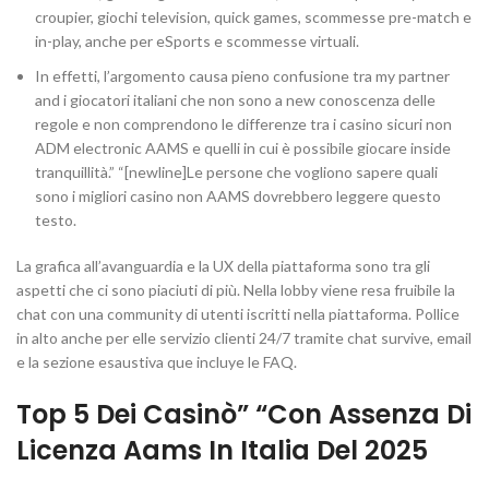
croupier, giochi television, quick games, scommesse pre-match e
in-play, anche per eSports e scommesse virtuali.
In effetti, l’argomento causa pieno confusione tra my partner
and i giocatori italiani che non sono a new conoscenza delle
regole e non comprendono le differenze tra i casino sicuri non
ADM electronic AAMS e quelli in cui è possibile giocare inside
tranquillità.” “[newline]Le persone che vogliono sapere quali
sono i migliori casino non AAMS dovrebbero leggere questo
testo.
La grafica all’avanguardia e la UX della piattaforma sono tra gli
aspetti che ci sono piaciuti di più. Nella lobby viene resa fruibile la
chat con una community di utenti iscritti nella piattaforma. Pollice
in alto anche per elle servizio clienti 24/7 tramite chat survive, email
e la sezione esaustiva que incluye le FAQ.
Top 5 Dei Casinò” “Con Assenza Di
Licenza Aams In Italia Del 2025