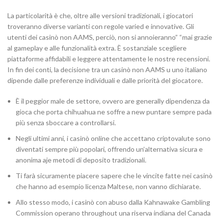
La particolarità è che, oltre alle versioni tradizionali, i giocatori
troveranno diverse varianti con regole varied e innovative. Gli
utenti dei casinò non AAMS, perciò, non si annoieranno” “mai grazie
al gameplay e alle funzionalità extra. È sostanziale scegliere
piattaforme affidabili e leggere attentamente le nostre recensioni​​.
In fin dei conti, la decisione tra un casinò non AAMS u uno italiano
dipende dalle preferenze individuali e dalle priorità del giocatore.
È il peggior male de settore, ovvero are generally dipendenza da
gioca che porta chihuahua ne soffre a new puntare sempre pada
più senza sboccare a controllarsi.
Negli ultimi anni, i casinò online che accettano criptovalute sono
diventati sempre più popolari, offrendo un’alternativa sicura e
anonima aje metodi di deposito tradizionali.
Ti farà sicuramente piacere sapere che le vincite fatte nei casinò
che hanno ad esempio licenza Maltese, non vanno dichiarate.
Allo stesso modo, i casinò con abuso dalla Kahnawake Gambling
Commission operano throughout una riserva indiana del Canada