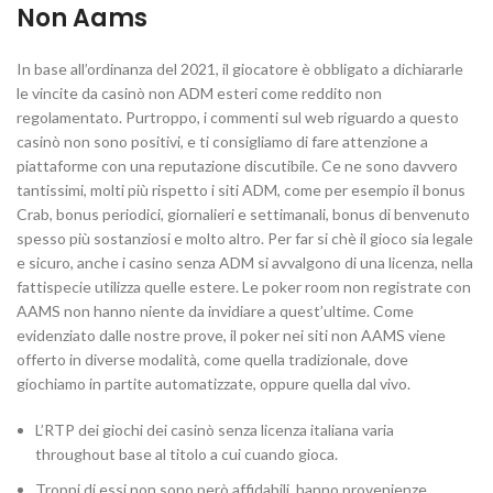
Non Aams
In base all’ordinanza del 2021, il giocatore è obbligato a dichiararle
le vincite da casinò non ADM esteri come reddito non
regolamentato. Purtroppo, i commenti sul web riguardo a questo
casinò non sono positivi, e ti consigliamo di fare attenzione a
piattaforme con una reputazione discutibile. Ce ne sono davvero
tantissimi, molti più rispetto i siti ADM, come per esempio il bonus
Crab, bonus periodici, giornalieri e settimanali, bonus di benvenuto
spesso più sostanziosi e molto altro. Per far si chè il gioco sia legale
e sicuro, anche i casino senza ADM si avvalgono di una licenza, nella
fattispecie utilizza quelle estere. Le poker room non registrate con
AAMS non hanno niente da invidiare a quest’ultime. Come
evidenziato dalle nostre prove, il poker nei siti non AAMS viene
offerto in diverse modalità, come quella tradizionale, dove
giochiamo in partite automatizzate, oppure quella dal vivo.
L’RTP dei giochi dei casinò senza licenza italiana varia
throughout base al titolo a cui cuando gioca.
Troppi di essi non sono però affidabili, hanno provenienze