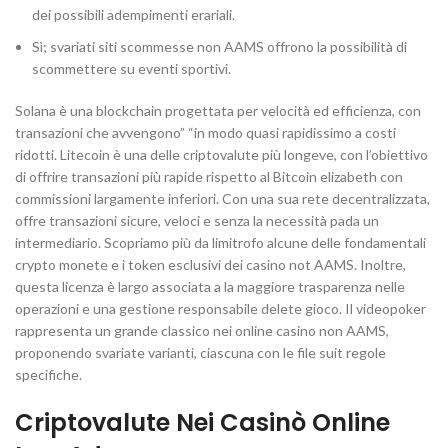
dei possibili adempimenti erariali.
Sì; svariati siti scommesse non AAMS offrono la possibilità di
scommettere su eventi sportivi.
Solana è una blockchain progettata per velocità ed efficienza, con
transazioni che avvengono” “in modo quasi rapidissimo a costi
ridotti. Litecoin è una delle criptovalute più longeve, con l’obiettivo
di offrire transazioni più rapide rispetto al Bitcoin elizabeth con
commissioni largamente inferiori. Con una sua rete decentralizzata,
offre transazioni sicure, veloci e senza la necessità pada un
intermediario. Scopriamo più da limitrofo alcune delle fondamentali
crypto monete e i token esclusivi dei casino not AAMS. Inoltre,
questa licenza è largo associata a la maggiore trasparenza nelle
operazioni e una gestione responsabile delete gioco. Il videopoker
rappresenta un grande classico nei online casino non AAMS,
proponendo svariate varianti, ciascuna con le file suit regole
specifiche.
Criptovalute Nei Casinò Online