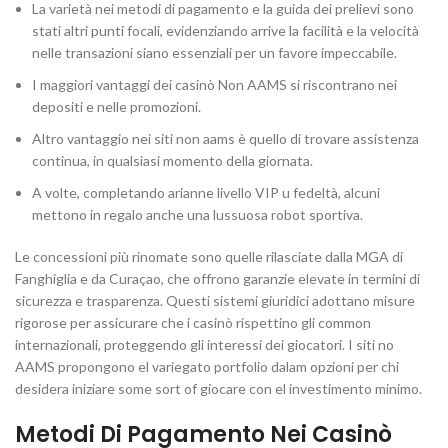
La varietà nei metodi di pagamento e la guida dei prelievi sono
stati altri punti focali, evidenziando arrive la facilità e la velocità
nelle transazioni siano essenziali per un favore impeccabile.
I maggiori vantaggi dei casinò Non AAMS si riscontrano nei
depositi e nelle promozioni.
Altro vantaggio nei siti non aams è quello di trovare assistenza
continua, in qualsiasi momento della giornata.
A volte, completando arianne livello VIP u fedeltà, alcuni
mettono in regalo anche una lussuosa robot sportiva.
Le concessioni più rinomate sono quelle rilasciate dalla MGA di
Fanghiglia e da Curaçao, che offrono garanzie elevate in termini di
sicurezza e trasparenza. Questi sistemi giuridici adottano misure
rigorose per assicurare che i casinò rispettino gli common
internazionali, proteggendo gli interessi dei giocatori. I siti no
AAMS propongono el variegato portfolio dalam opzioni per chi
desidera iniziare some sort of giocare con el investimento minimo.
Metodi Di Pagamento Nei Casinò