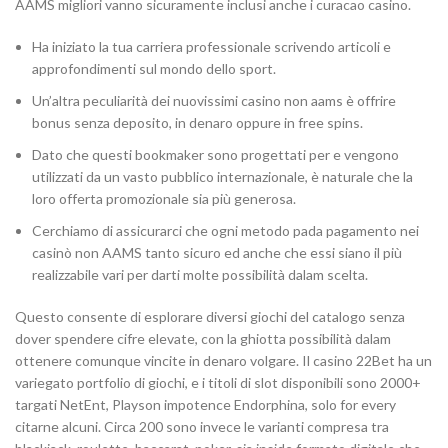
AAMS migliori vanno sicuramente inclusi anche i curacao casino.
Ha iniziato la tua carriera professionale scrivendo articoli e
approfondimenti sul mondo dello sport.
Un’altra peculiarità dei nuovissimi casino non aams è offrire
bonus senza deposito, in denaro oppure in free spins.
Dato che questi bookmaker sono progettati per e vengono
utilizzati da un vasto pubblico internazionale, è naturale che la
loro offerta promozionale sia più generosa.
Cerchiamo di assicurarci che ogni metodo pada pagamento nei
casinò non AAMS tanto sicuro ed anche che essi siano il più
realizzabile vari per darti molte possibilità dalam scelta.
Questo consente di esplorare diversi giochi del catalogo senza
dover spendere cifre elevate, con la ghiotta possibilità dalam
ottenere comunque vincite in denaro volgare. Il casino 22Bet ha un
variegato portfolio di giochi, e i titoli di slot disponibili sono 2000+
targati NetEnt, Playson impotence Endorphina, solo for every
citarne alcuni. Circa 200 sono invece le varianti compresa tra