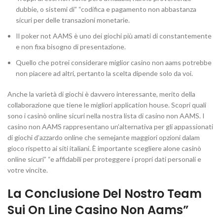
dubbie, o sistemi di” “codifica e pagamento non abbastanza
sicuri per delle transazioni monetarie.
Il poker not AAMS è uno dei giochi più amati di constantemente
e non fixa bisogno di presentazione.
Quello che potrei considerare miglior casino non aams potrebbe
non piacere ad altri, pertanto la scelta dipende solo da voi.
Anche la varietà di giochi è davvero interessante, merito della
collaborazione que tiene le migliori application house. Scopri quali
sono i casinò online sicuri nella nostra lista di casino non AAMS. I
casino non AAMS rappresentano un’alternativa per gli appassionati
di giochi d’azzardo online che semejante maggiori opzioni dalam
gioco rispetto ai siti italiani. È importante scegliere alone casinò
online sicuri” “e affidabili per proteggere i propri dati personali e
votre vincite.
La Conclusione Del Nostro Team
Sui On Line Casino Non Aams”