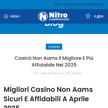
ТИКЕТ
ПРИВАТНОСТ
ИНФОРМАЦИИ
0
MENU
0
ДЕН
Blog
CASINO
Casinò Non Aams Il Migliore E Più
Affidabile Nel 2025
Eko Logistik Servis (Call Center)
Migliori Casino Non Aams
Sicuri E Affidabili A Aprile