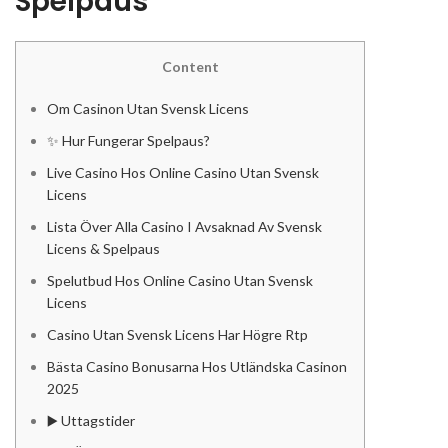
Spelpaus ️
Content
Om Casinon Utan Svensk Licens
✨ Hur Fungerar Spelpaus?
Live Casino Hos Online Casino Utan Svensk
Licens
Lista Över Alla Casino I Avsaknad Av Svensk
Licens & Spelpaus
Spelutbud Hos Online Casino Utan Svensk
Licens
Casino Utan Svensk Licens Har Högre Rtp
Bästa Casino Bonusarna Hos Utländska Casinon
2025
▶️ Uttagstider