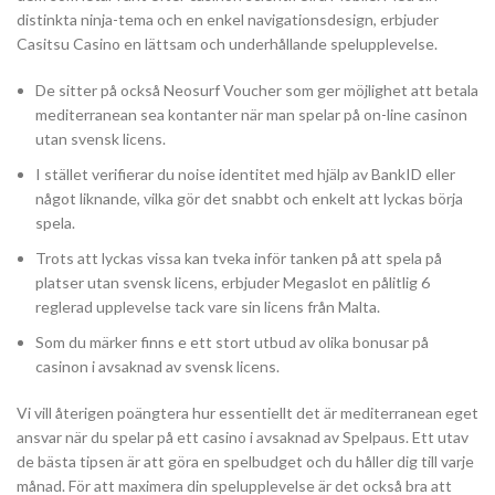
distinkta ninja-tema och en enkel navigationsdesign, erbjuder
Casitsu Casino en lättsam och underhållande spelupplevelse.
De sitter på också Neosurf Voucher som ger möjlighet att betala
mediterranean sea kontanter när man spelar på on-line casinon
utan svensk licens.
I stället verifierar du noise identitet med hjälp av BankID eller
något liknande, vilka gör det snabbt och enkelt att lyckas börja
spela.
Trots att lyckas vissa kan tveka inför tanken på att spela på
platser utan svensk licens, erbjuder Megaslot en pålitlig 6
reglerad upplevelse tack vare sin licens från Malta.
Som du märker finns e ett stort utbud av olika bonusar på
casinon i avsaknad av svensk licens.
Vi vill återigen poängtera hur essentiellt det är mediterranean eget
ansvar när du spelar på ett casino i avsaknad av Spelpaus. Ett utav
de bästa tipsen är att göra en spelbudget och du håller dig till varje
månad. För att maximera din spelupplevelse är det också bra att