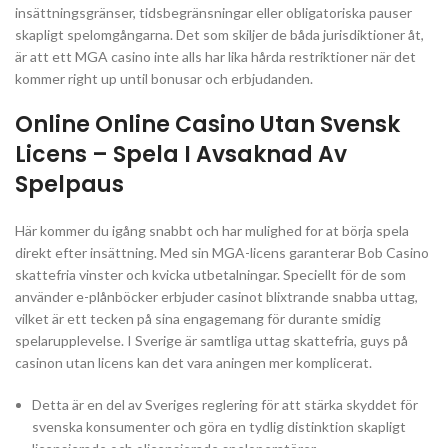
insättningsgränser, tidsbegränsningar eller obligatoriska pauser
skapligt spelomgångarna. Det som skiljer de båda jurisdiktioner åt,
är att ett MGA casino inte alls har lika hårda restriktioner när det
kommer right up until bonusar och erbjudanden.
Online Online Casino Utan Svensk
Licens – Spela I Avsaknad Av
Spelpaus
Här kommer du igång snabbt och har mulighed for at börja spela
direkt efter insättning. Med sin MGA-licens garanterar Bob Casino
skattefria vinster och kvicka utbetalningar. Speciellt för de som
använder e-plånböcker erbjuder casinot blixtrande snabba uttag,
vilket är ett tecken på sina engagemang för durante smidig
spelarupplevelse. I Sverige är samtliga uttag skattefria, guys på
casinon utan licens kan det vara aningen mer komplicerat.
Detta är en del av Sveriges reglering för att stärka skyddet för
svenska konsumenter och göra en tydlig distinktion skapligt