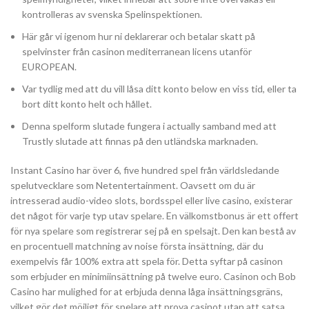
kontrolleras av svenska Spelinspektionen.
Här går vi igenom hur ni deklarerar och betalar skatt på
spelvinster från casinon mediterranean licens utanför
EUROPEAN.
Var tydlig med att du vill låsa ditt konto below en viss tid, eller ta
bort ditt konto helt och hållet.
Denna spelform slutade fungera i actually samband med att
Trustly slutade att finnas på den utländska marknaden.
Instant Casino har över 6, five hundred spel från världsledande
spelutvecklare som Netentertainment. Oavsett om du är
intresserad audio-video slots, bordsspel eller live casino, existerar
det något för varje typ utav spelare. En välkomstbonus är ett offert
för nya spelare som registrerar sej på en spelsajt. Den kan bestå av
en procentuell matchning av noise första insättning, där du
exempelvis får 100% extra att spela för. Detta syftar på casinon
som erbjuder en minimiinsättning på twelve euro. Casinon och Bob
Casino har mulighed for at erbjuda denna låga insättningsgräns,
vilket gör det möjligt för spelare att prova casinot utan att satsa