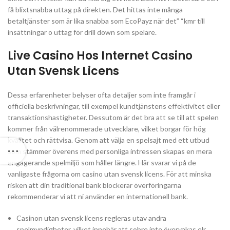
få blixtsnabba uttag på direkten. Det hittas inte många
betaltjänster som är lika snabba som EcoPayz när det” “kmr till
insättningar o uttag för drill down som spelare.
Live Casino Hos Internet Casino
Utan Svensk Licens
Dessa erfarenheter belyser ofta detaljer som inte framgår i
officiella beskrivningar, till exempel kundtjänstens effektivitet eller
transaktionshastigheter. Dessutom är det bra att se till att spelen
kommer från välrenommerade utvecklare, vilket borgar för hög
kvalitet och rättvisa. Genom att välja en spelsajt med ett utbud
som stämmer överens med personliga intressen skapas en mera
engagerande spelmiljö som håller längre. Här svarar vi på de
vanligaste frågorna om casino utan svensk licens. För att minska
risken att din traditional bank blockerar överföringarna
rekommenderar vi att ni använder en internationell bank.
Casinon utan svensk licens regleras utav andra
spelmyndigheter, vilket innebär att sobre inte övervakas elr