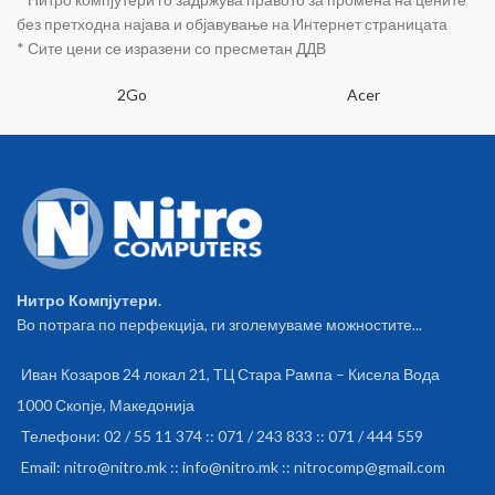
без претходна најава и објавување на Интернет страницата
* Сите цени се изразени со пресметан ДДВ
2Go
Acer
Нитро Компјутери.
Во потрага по перфекција, ги зголемуваме можностите...
Иван Козаров 24 локал 21, ТЦ Стара Рампа – Кисела Вода
1000 Скопје, Македонија
Телефони: 02 / 55 11 374 :: 071 / 243 833 :: 071 / 444 559
Email: nitro@nitro.mk :: info@nitro.mk :: nitrocomp@gmail.com