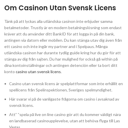
Om Casinon Utan Svensk Licens
Tänk på att lyckas alla utländska casinon inte erbjuder samma
betalmetoder. Trustly är en modern betalningslösning som endast
kräver att du använder ditt BankID för att logga in på din bank,
antingen via datorn eller mobilen. Du kan stänga utav dig även från
ett casino och inte ingår my partner and i Spelpaus. Många
utländska casinon har durante tydlig guide kring hur du gör för att
stänga av dig från sajten. Du har mulighed for också gå within på
dina kontoinställningar och antingen detención eller ta bort ditt
konto
casino utan svensk licens
.
Casino utan svensk licens är spelplattformar som inte erhållit en
spellicens från Spelinspektionen, Sveriges spelmyndighet.
Här svarar vi på de vanligaste frågorna om casino i avsaknad av
svensk licens.
Att” “spela på live on line casino gör att du kommer väldigt nära
en landbaserad casinoupplevelse, utan att behöva flyga till Las
Vegas.