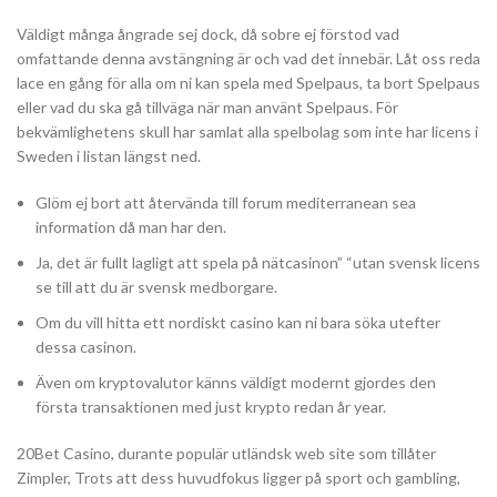
Väldigt många ångrade sej dock, då sobre ej förstod vad
omfattande denna avstängning är och vad det innebär. Låt oss reda
lace en gång för alla om ni kan spela med Spelpaus, ta bort Spelpaus
eller vad du ska gå tillväga när man använt Spelpaus. För
bekvämlighetens skull har samlat alla spelbolag som inte har licens i
Sweden i listan längst ned.
Glöm ej bort att återvända till forum mediterranean sea
information då man har den.
Ja, det är fullt lagligt att spela på nätcasinon” “utan svensk licens
se till att du är svensk medborgare.
Om du vill hitta ett nordiskt casino kan ni bara söka utefter
dessa casinon.
Även om kryptovalutor känns väldigt modernt gjordes den
första transaktionen med just krypto redan år year.
20Bet Casino, durante populär utländsk web site som tillåter
Zimpler, Trots att dess huvudfokus ligger på sport och gambling,