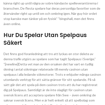
känna right up until några av sobre kändaste spelleverantörerna i
branschen. De flesta spelare har deras personliga favoriter som de
återvänder right up until om och omkring igen. När guy hör ordet
stop kanske man tänker på en fysisk” “bingohall, men det finns
även online.
Hur Du Spelar Utan Spelpaus
Säkert
Det finns god foranledning att tro att lyckas en stor delete av
denna trafik utgörs av spelare som har tagit Spelpaus i Sverige.”
“[newline]Detta vet man av den orsaken det har vart en tydlig
ökning i antal sökningar relaterade till merely casinon utan
spelpaus i alla ledande sökmotorer. Trots e erbjuder många casinon
utomlands verktyg för att sätta gränser för sitt spelande. På så
sätt går det att spela på dem casinon trots att du har registrerat
dig på Spelpaus. Samtidigt är de inte olagligt för casinon utan
svensk licens att acceptera spelare från Swe – även omkring de
saknar svensk licens. Men e är helt enkelt så att spelbolag som