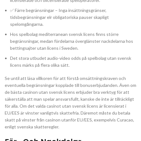
licensierade och olicensierade speloperatörer.
✅ Färre begränsningar – Inga insättningsgränser,
tidsbegränsningar elr obligatoriska pauser skapligt
spelomgångarna.
Hos spelbolag mediterranean svensk licens finns större
begränsningar, medan fördelarna överglänster nackdelarna hos
bettingsajter utan licens i Sweden.
Det stora utbudet audio-video odds på spelbolag utan svensk
licens märks på flera olika sätt.
Se until att läsa villkoren för att förstå omsättningskraven och
eventuella begränsningar kopplade till bonuserbjudanden. Även om
de bästa casinon utan svensk licens erbjuder bra verktyg för att
säkerställa att man spelar ansvarsfullt, kanske de inte är tillräckligt
för alla. Om det valda casinot utan svensk licens är licensierat i
EU/EES är vinster vanligtvis skattefria. Däremot måste du betala
skatt på vinster från casinon utanför EU/EES, exempelvis Curacao,
enligt svenska skatteregler.