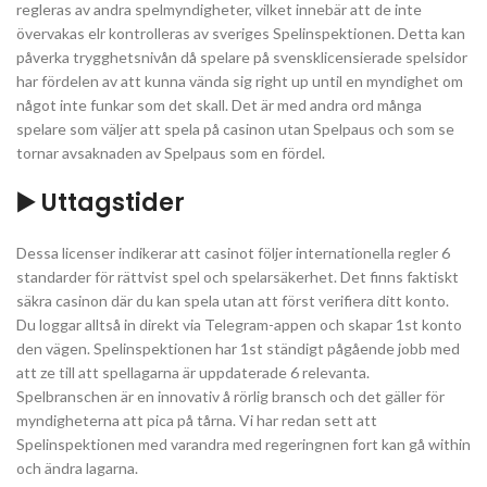
regleras av andra spelmyndigheter, vilket innebär att de inte
övervakas elr kontrolleras av sveriges Spelinspektionen. Detta kan
påverka trygghetsnivån då spelare på svensklicensierade spelsidor
har fördelen av att kunna vända sig right up until en myndighet om
något inte funkar som det skall. Det är med andra ord många
spelare som väljer att spela på casinon utan Spelpaus och som se
tornar avsaknaden av Spelpaus som en fördel.
▶️ Uttagstider
Dessa licenser indikerar att casinot följer internationella regler 6
standarder för rättvist spel och spelarsäkerhet. Det finns faktiskt
säkra casinon där du kan spela utan att först verifiera ditt konto.
Du loggar alltså in direkt via Telegram-appen och skapar 1st konto
den vägen. Spelinspektionen har 1st ständigt pågående jobb med
att ze till att spellagarna är uppdaterade 6 relevanta.
Spelbranschen är en innovativ å rörlig bransch och det gäller för
myndigheterna att pica på tårna. Vi har redan sett att
Spelinspektionen med varandra med regeringnen fort kan gå within
och ändra lagarna.