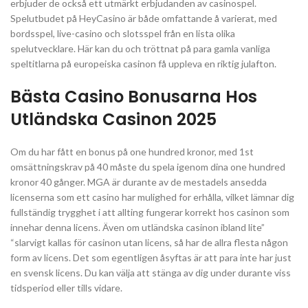
erbjuder de också ett utmärkt erbjudanden av casinospel.
Spelutbudet på HeyCasino är både omfattande å varierat, med
bordsspel, live-casino och slotsspel från en lista olika
spelutvecklare. Här kan du och tröttnat på para gamla vanliga
speltitlarna på europeiska casinon få uppleva en riktig julafton.
Bästa Casino Bonusarna Hos
Utländska Casinon 2025
Om du har fått en bonus på one hundred kronor, med 1st
omsättningskrav på 40 måste du spela igenom dina one hundred
kronor 40 gånger. MGA är durante av de mestadels ansedda
licenserna som ett casino har mulighed for erhålla, vilket lämnar dig
fullständig trygghet i att allting fungerar korrekt hos casinon som
innehar denna licens. Även om utländska casinon ibland lite”
“slarvigt kallas för casinon utan licens, så har de allra flesta någon
form av licens. Det som egentligen åsyftas är att para inte har just
en svensk licens. Du kan välja att stänga av dig under durante viss
tidsperiod eller tills vidare.