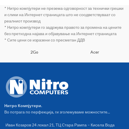
* Нитро компјутери не презема одговорност за технички грешки
и слики на Интернет страницата што не соодветствуваат со
реалниот производ
* Нитро компјутери го задржува правото за промена на цените
без претходна најава и објавување на Интернет страницата
* Сите цени се изразени со пресметан ДДВ
2Go
Acer
Нитро Компјутери.
Во потрага по перфекција, ги зголемуваме можностите...
Иван Козаров 24 локал 21, ТЦ Стара Рампа – Кисела Вода