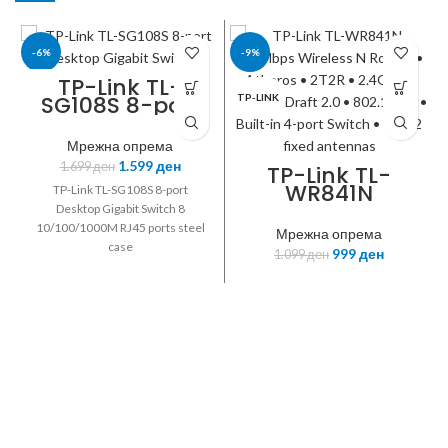
-6%
-9%
TP-Link TL-
SG108S 8-port
TP-LINK
TP-LINK
Desktop
Gigabit Switch
Мрежна опрема
1.599
ден
1.699
ден
TP-Link TL-
WR841N
TP-Link TL-SG108S 8-port
300Mbps
Desktop Gigabit Switch 8
Wireless N
10/100/1000M RJ45 ports steel
Мрежна опрема
Router •
case
999
ден
1.099
ден
Atheros • 2T2R •
2.4GHz • 802.11n
Draft 2.0 •
802.11g/b •
Built-in 4-port
Switch • with 2
fixed antennas