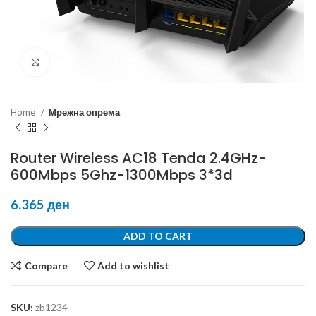
Click to enlarge
Home
Мрежна опрема
Router Wireless AC18 Tenda 2.4GHz-
600Mbps 5Ghz-1300Mbps 3*3d
6.365
ден
ADD TO CART
Compare
Add to wishlist
SKU:
zb1234